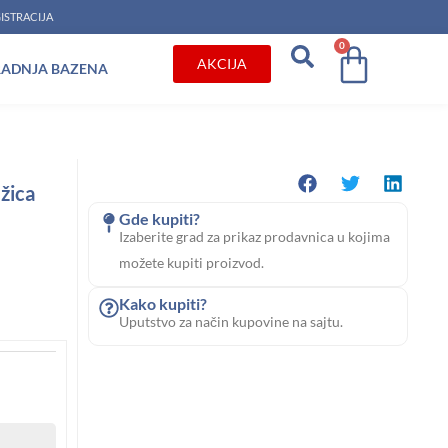
ISTRACIJA
0
Cart
AKCIJA
RADNJA BAZENA
žica
Gde kupiti?
Izaberite grad za prikaz prodavnica u kojima
možete kupiti proizvod.
Kako kupiti?
Uputstvo za način kupovine na sajtu.