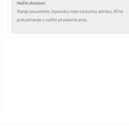
Način dostave:
количина
Slanje pouzećem, isporuka robe na kućnu adresu, lično
preuzimanje u našim prodavnicama.