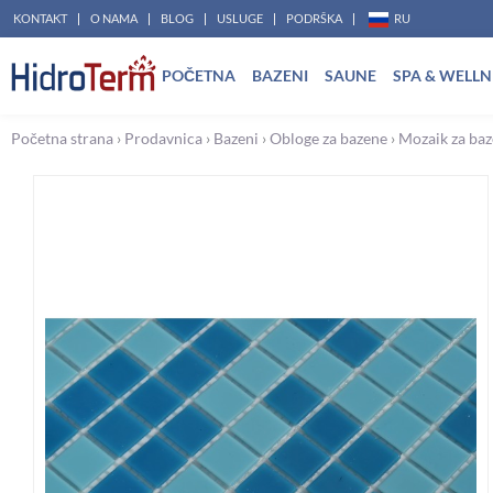
Пређи
KONTAKT
O NAMA
BLOG
USLUGE
PODRŠKA
RU
на
POČETNA
BAZENI
SAUNE
SPA & WELLN
садржај
Početna strana
›
Prodavnica
›
Bazeni
›
Obloge za bazene
›
Mozaik za ba