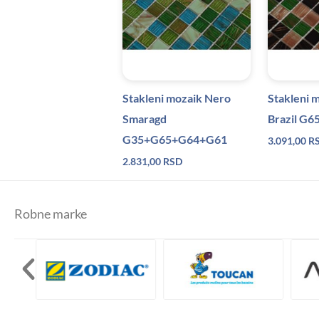
Stakleni mozaik Nero
Stakleni 
Smaragd
Brazil G
G35+G65+G64+G61
3.091,00
R
2.831,00
RSD
Robne marke