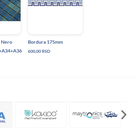
k Nero
Bordura 175mm
3+A34+A36
600,00
RSD