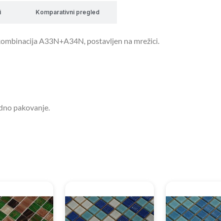
i
Komparativni pregled
, kombinacija A33N+A34N, postavljen na mrežici.
edno pakovanje.