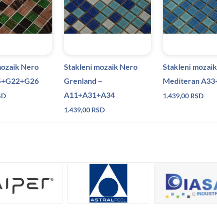
mozaik Nero
Stakleni mozaik Nero
Stakleni mozai
65+G22+G26
Grenland –
Mediteran A3
A11+A31+A34
SD
1.439,00
RSD
1.439,00
RSD