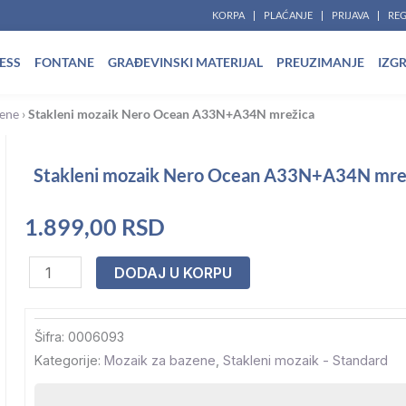
KORPA
PLAĆANJE
PRIJAVA
REG
ESS
FONTANE
GRAĐEVINSKI MATERIJAL
PREUZIMANJE
IZG
zene
›
Stakleni mozaik Nero Ocean A33N+A34N mrežica
Stakleni mozaik Nero Ocean A33N+A34N mre
1.899,00
RSD
Stakleni
DODAJ U KORPU
mozaik
Nero
Šifra:
0006093
Ocean
Kategorije:
Mozaik za bazene
,
Stakleni mozaik - Standard
A33N+A34N
mrežica