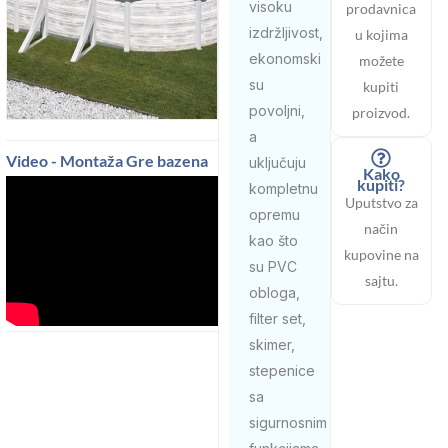
visoku
prodavnica
izdržljivost,
u kojima
ekonomski
možete
su
kupiti
povoljni,
proizvod.
a
Video - Montaža Gre bazena
uključuju
Kako
kupiti?
kompletnu
Uputstvo za
opremu
način
kao što
kupovine na
su PVC
sajtu.
obloga,
filter set,
skimer,
stepenice
sa
sigurnosnim