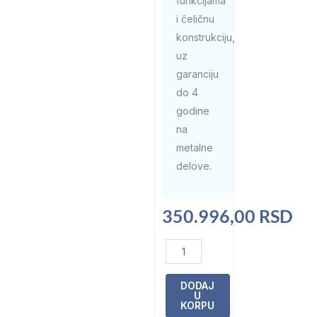
funkcijama
i čeličnu
konstrukciju,
uz
garanciju
do 4
godine
na
metalne
delove.
350.996,00
RSD
Ovalni
montažni
bazen
DODAJ
U
GRE
KORPU