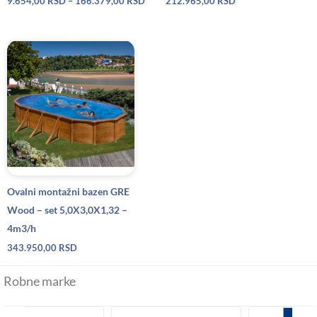
9.654,00
RSD
–
166.379,00
RSD
212.965,00
RSD
Ovalni montažni bazen GRE
Wood – set 5,0X3,0X1,32 –
4m3/h
343.950,00
RSD
Robne marke