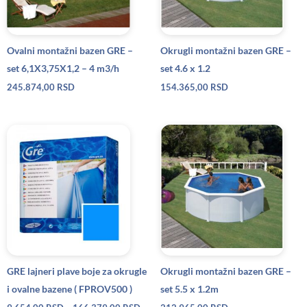
Ovalni montažni bazen GRE –
Okrugli montažni bazen GRE –
set 6,1X3,75X1,2 – 4 m3/h
set 4.6 x 1.2
245.874,00
RSD
154.365,00
RSD
Raspon
cena:
od
9.654,00 RSD
do
166.379,00 RSD
GRE lajneri plave boje za okrugle
Okrugli montažni bazen GRE –
i ovalne bazene ( FPROV500 )
set 5.5 x 1.2m