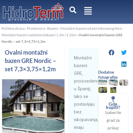
Pređi
na
sadržaj
Početna strana
›
Prodavnica
›
Bazeni
›
Montažni bazeni od pocinkovanog lima
›
Montažni bazeni nadzemni/ukopni 1.2m i 1.32m
›
Ovalni montažni bazen GRE
Nordic – set 7,3×3,75×1,2m
Ovalni montažni
Montažni
bazen GRE Nordic –
bazeni
set 7,3×3,75×1,2m
Dodatne
GRE,
fotografije
proizvedeni
u Španiji,
lako se
Gde
postavljaju
kupiti?
bez
Izaberite
iskopavanja,
grad za
imaju
prikaz