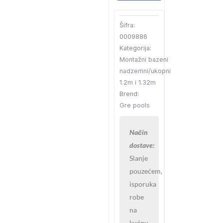
Nordic
–
Šifra:
set
0009886
7,3×3,75x1,2m
Kategorija:
količina
Montažni bazeni
nadzemni/ukopni
1.2m i 1.32m
Brend:
Gre pools
Način
dostave:
Slanje
pouzećem,
isporuka
robe
na
kućnu