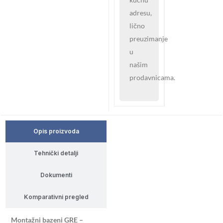
adresu,
lično
preuzimanje
u
našim
prodavnicama.
Opis proizvoda
Tehnički detalji
Dokumenti
Komparativni pregled
Montažni bazeni GRE –