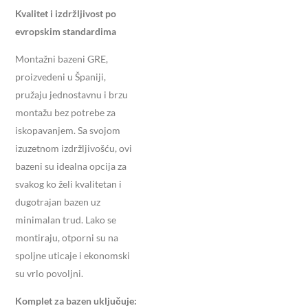
Kvalitet i izdržljivost po
evropskim standardima
Montažni bazeni GRE,
proizvedeni u Španiji,
pružaju jednostavnu i brzu
montažu bez potrebe za
iskopavanjem. Sa svojom
izuzetnom izdržljivošću, ovi
bazeni su idealna opcija za
svakog ko želi kvalitetan i
dugotrajan bazen uz
minimalan trud. Lako se
montiraju, otporni su na
spoljne uticaje i ekonomski
su vrlo povoljni.
Komplet za bazen uključuje: