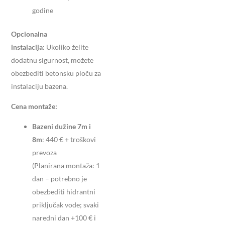
godine
Opcionalna
instalacija:
Ukoliko želite
dodatnu sigurnost, možete
obezbediti betonsku ploču za
instalaciju bazena.
Cena montaže:
Bazeni dužine 7m i
8m
: 440 € + troškovi
prevoza
(Planirana montaža: 1
dan – potrebno je
obezbediti hidrantni
priključak vode; svaki
naredni dan +100 € i