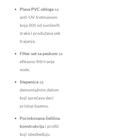
Plava PVC obloga
sa
anti-UV tretmanom
koja štiti od sunčevih
zraka i produžava vek
trajanja.
Filter set sa peskom
za
efikasno filtriranje
vode.
Stepenice
sa
demontažnim delom
koji sprečava deci
pristup bazenu.
Pocinkovana čelična
konstrukcija
i profili
koji obezbeđuju