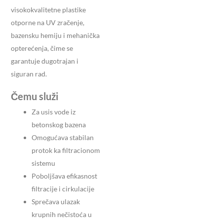
visokokvalitetne plastike
otporne na UV zračenje,
bazensku hemiju i mehanička
opterećenja, čime se
garantuje dugotrajan i
siguran rad.
Čemu služi
Za usis vode iz
betonskog bazena
Omogućava stabilan
protok ka filtracionom
sistemu
Poboljšava efikasnost
filtracije i cirkulacije
Sprečava ulazak
krupnih nečistoća u