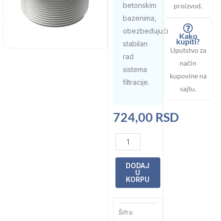
betonskim
proizvod.
bazenima,
obezbeđujući
Kako
kupiti?
stabilan
Uputstvo za
rad
način
sistema
kupovine na
filtracije.
sajtu.
724,00
RSD
Mlaznica
usisna
beton
DODAJ
U
2"
KORPU
4m3/h
Emaux
Šifra:
(EM2831)