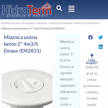
Pređi
na
sadržaj
Početna strana
›
Prodavnica
›
Bazeni
›
Oprema za bazene
›
Mlaznice za bazene
›
Mlaznica usisna beton 2″ 4m3/h Emaux (EM2831)
Mlaznica usisna
Mlaznica
beton 2″ 4m3/h
usisna
Emaux (EM2831)
beton 2″
Gde
4 m³/h
kupiti?
Emaux je
Izaberite
ugradni
grad za
element
prikaz
namenjen
prodavnica
efikasnom
u kojima
usisu
možete
vode u
kupiti