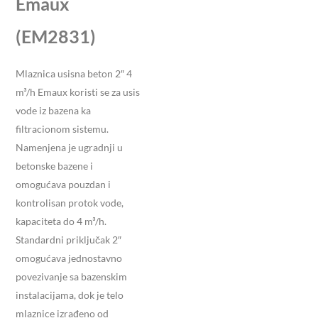
Emaux
(EM2831)
Mlaznica usisna beton 2″ 4
m³/h Emaux koristi se za usis
vode iz bazena ka
filtracionom sistemu.
Namenjena je ugradnji u
betonske bazene i
omogućava pouzdan i
kontrolisan protok vode,
kapaciteta do 4 m³/h.
Standardni priključak 2″
omogućava jednostavno
povezivanje sa bazenskim
instalacijama, dok je telo
mlaznice izrađeno od