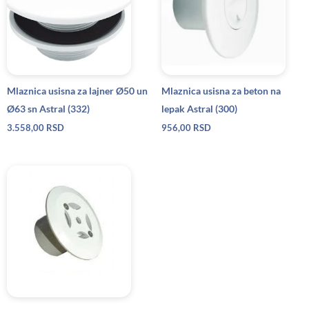
Mlaznica usisna za lajner Ø50 un
Mlaznica usisna za beton na
Ø63 sn Astral (332)
lepak Astral (300)
3.558,00
RSD
956,00
RSD