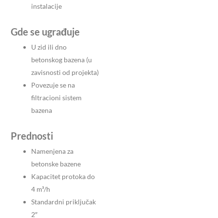
instalacije
Gde se ugrađuje
U zid ili dno
betonskog bazena (u
zavisnosti od projekta)
Povezuje se na
filtracioni sistem
bazena
Prednosti
Namenjena za
betonske bazene
Kapacitet protoka do
4 m³/h
Standardni priključak
2″