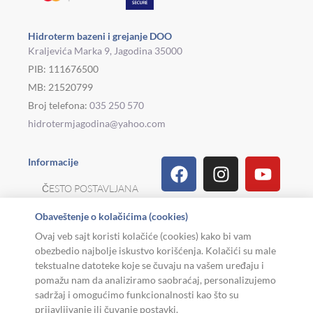
Hidroterm bazeni i grejanje DOO
Kraljevića Marka 9, Jagodina 35000
PIB: 111676500
MB: 21520799
Broj telefona:
035 250 570
hidrotermjagodina@yahoo.com
Facebook
Linkedin
Tiktok
Instagram
Viber
Pinterest
Youtu
What
Houz
Informacije
ČESTO POSTAVLJANA
PITANJA
Obaveštenje o kolačićima (cookies)
REKLAMACIJE I
Ovaj veb sajt koristi kolačiće (cookies) kako bi vam
POVRAT ROBE
obezbedio najbolje iskustvo korišćenja. Kolačići su male
tekstualne datoteke koje se čuvaju na vašem uređaju i
MOJA KARIJERA
pomažu nam da analiziramo saobraćaj, personalizujemo
sadržaj i omogućimo funkcionalnosti kao što su
USLOVI KORIŠĆENJA
prijavljivanje ili čuvanje postavki.