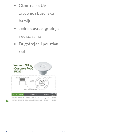
Otporna na UV
zračenje i bazensku
hemiju
Jednostavna ugradnja
i održavanje
Dugotrajan i pouzdan
rad