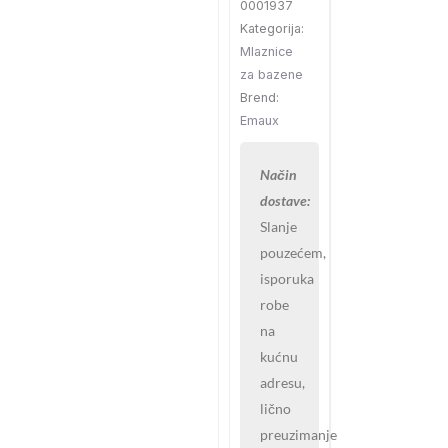
0001937
količina
Kategorija:
Mlaznice
za bazene
Brend:
Emaux
Način
dostave:
Slanje
pouzećem,
isporuka
robe
na
kućnu
adresu,
lično
preuzimanje