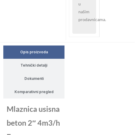
u
našim
prodavnicama.
Opis proizvoda
Tehnički detalji
Dokumenti
Komparativni pregled
Mlaznica usisna
beton 2″ 4m3/h