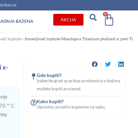
ISTRACIJA
0
Cart
AKCIJA
RADNJA BAZENA
vači toplote
›
Izmenjivač toplote Maxdapra Titanium pločasti x-pwt-Ti
 x-
Gde kupiti?
Izaberite grad za prikaz prodavnica u kojima
možete kupiti proizvod.
anje
Kako kupiti?
70 ° C
Uputstvo za način kupovine na sajtu.
tite