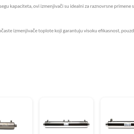
gu kapaciteta, ovi izmenjivači su idealni za raznovrsne primene 
ločaste izmenjivače toplote koji garantuju visoku efikasnost, pouzd