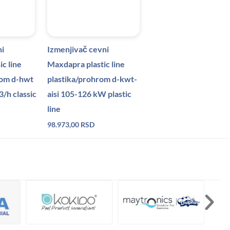
ni
Izmenjivač cevni
c line
Maxdapra plastic line
om d-hwt
plastika/prohrom d-kwt-
/h classic
aisi 105-126 kW plastic
line
98.973,00
RSD