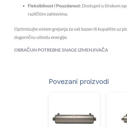
Fleksibilnost i Pouzdanost:
Dostupni u širokom opse
različitim zahtevima.
Optimizujte sistem grejanja za vaš bazen ili kupalište uz p
dugoročnu uštedu energije.
OBRAČUN POTREBNE SNAGE IZMENJIVAČA
Povezani proizvodi