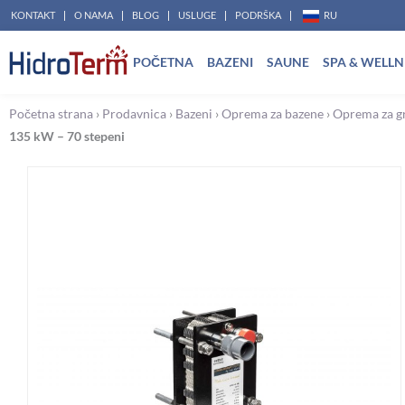
Pređi
KONTAKT
O NAMA
BLOG
USLUGE
PODRŠKA
RU
na
POČETNA
BAZENI
SAUNE
SPA & WELLN
sadržaj
Početna strana
›
Prodavnica
›
Bazeni
›
Oprema za bazene
›
Oprema za gr
135 kW – 70 stepeni