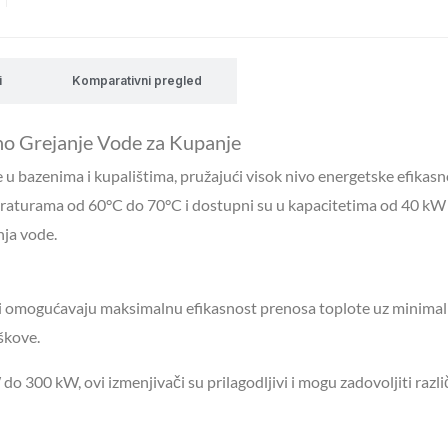
količina
i
Komparativni pregled
sno Grejanje Vode za Kupanje
 u bazenima i kupalištima, pružajući visok nivo energetske efikasno
mperaturama od 60°C do 70°C i dostupni su u kapacitetima od 40 k
nja vode.
či omogućavaju maksimalnu efikasnost prenosa toplote uz minima
škove.
o 300 kW, ovi izmenjivači su prilagodljivi i mogu zadovoljiti razli