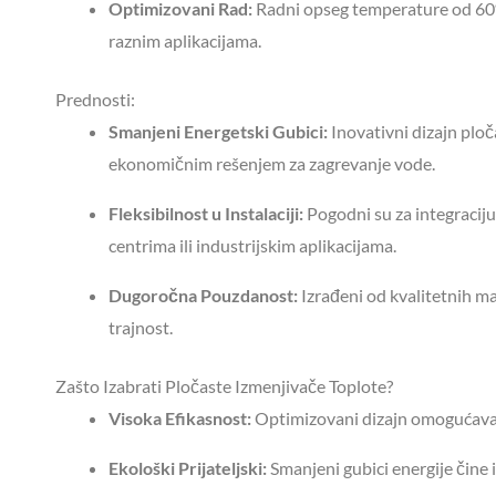
Optimizovani Rad:
Radni opseg temperature od 60
raznim aplikacijama.
Prednosti:
Smanjeni Energetski Gubici:
Inovativni dizajn ploč
ekonomičnim rešenjem za zagrevanje vode.
Fleksibilnost u Instalaciji:
Pogodni su za integraciju 
centrima ili industrijskim aplikacijama.
Dugoročna Pouzdanost:
Izrađeni od kvalitetnih ma
trajnost.
Zašto Izabrati Pločaste Izmenjivače Toplote?
Visoka Efikasnost:
Optimizovani dizajn omogućava s
Ekološki Prijateljski:
Smanjeni gubici energije čine i