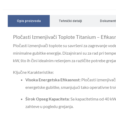
Opis proizvoda
Tehnički detalji
Dokument
Pločasti Izmenjivači Toplote Titanium – Efika
Pločasti izmenjivači toplote su savršeni za zagrevanje vode
minimalne gubitke energije. Dizajnirani su za rad pri te
kW, što ih čini idealnim rešenjem za različite potrebe greja
Ključne Karakteristike:
Visoka Energetska Efikasnost:
Pločasti izmenjiva
energetske gubitke, smanjujući tako operativne tro
Širok Opseg Kapaciteta:
Sa kapacitetima od 40 kW d
zahteve u pogledu grejanja.