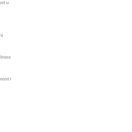
ost u
ni
llness
nost i