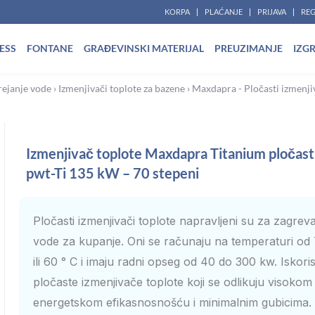
KORPA
PLAĆANJE
PRIJAVA
REG
ESS
FONTANE
GRAĐEVINSKI MATERIJAL
PREUZIMANJE
IZG
ejanje vode
›
Izmenjivači toplote za bazene
›
Maxdapra - Pločasti izmenji
Izmenjivač toplote Maxdapra Titanium pločasti
pwt-Ti 135 kW – 70 stepeni
Pločasti izmenjivači toplote napravljeni su za zagrev
vode za kupanje. Oni se računaju na temperaturi od 
ili 60 ° C i imaju radni opseg od 40 do 300 kw. Iskoris
pločaste izmenjivače toplote koji se odlikuju visokom
energetskom efikasnosnošću i minimalnim gubicima.