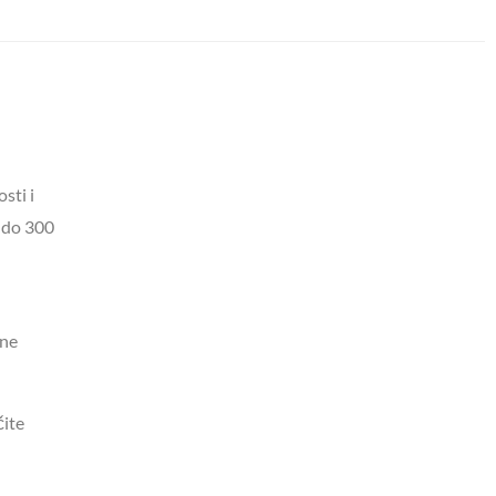
sti i
W do 300
lne
čite