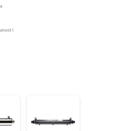
sa
anost i