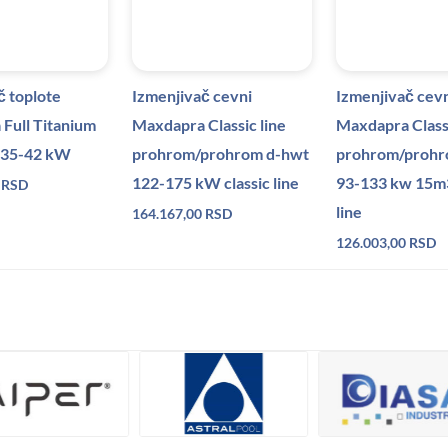
č toplote
Izmenjivač cevni
Izmenjivač cev
Full Titanium
Maxdapra Classic line
Maxdapra Classi
t 35-42 kW
prohrom/prohrom d-hwt
prohrom/prohr
122-175 kW classic line
93-133 kw 15m3
0
RSD
line
164.167,00
RSD
126.003,00
RSD