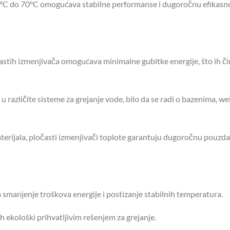
°C do 70°C omogućava stabilne performanse i dugoročnu efikasn
astih izmenjivača omogućava minimalne gubitke energije, što ih či
u različite sisteme za grejanje vode, bilo da se radi o bazenima, we
terijala, pločasti izmenjivači toplote garantuju dugoročnu pouzda
manjenje troškova energije i postizanje stabilnih temperatura.
h ekološki prihvatljivim rešenjem za grejanje.