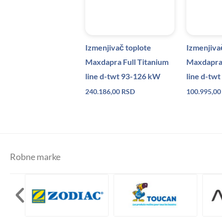
Izmenjivač toplote
Izmenjiva
Maxdapra Full Titanium
Maxdapra 
line d-twt 93-126 kW
line d-tw
240.186,00
RSD
100.995,0
Robne marke