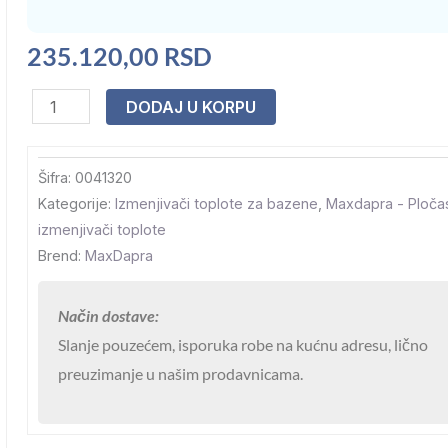
235.120,00
RSD
Izmenjivač
DODAJ U KORPU
toplote
Maxdapra
Šifra:
0041320
Titanium
Kategorije:
Izmenjivači toplote za bazene
,
Maxdapra - Pločas
pločasti
izmenjivači toplote
x-
Brend:
MaxDapra
pwt-
Ti
Način dostave:
135
Slanje pouzećem, isporuka robe na kućnu adresu, lično
kW
preuzimanje u našim prodavnicama.
-
70
stepeni