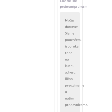
količina
Classic line
prohrom/prohorm
Način
dostave:
Slanje
pouzećem,
isporuka
robe
na
kućnu
adresu,
lično
preuzimanje
u
našim
prodavnicama.