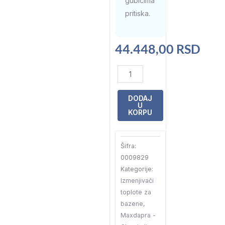
gubicima
pritiska.
44.448,00
RSD
Izmenjivač
cevni
Maxdapra
DODAJ
U
Classic
KORPU
line
prohrom/prohrom
Šifra:
d-
0009829
hwt
Kategorije:
35-
Izmenjivači
42
toplote za
kw
bazene
,
10m3/h
Maxdapra -