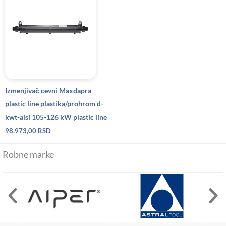
Izmenjivač cevni Maxdapra
plastic line plastika/prohrom d-
kwt-aisi 105-126 kW plastic line
98.973,00
RSD
Robne marke