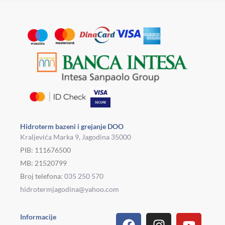
Hidroterm bazeni i grejanje DOO
Kraljevića Marka 9, Jagodina 35000
PIB: 111676500
MB: 21520799
Broj telefona:
035 250 570
hidrotermjagodina@yahoo.com
Facebook
Linkedin
Tiktok
Instagram
Viber
Pinterest
Youtu
What
Houz
Informacije