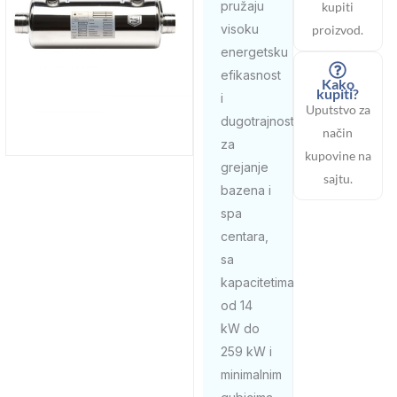
pružaju
kupiti
visoku
proizvod.
energetsku
efikasnost
Kako
kupiti?
i
Uputstvo za
dugotrajnost
način
za
kupovine na
grejanje
sajtu.
bazena i
spa
centara,
sa
kapacitetima
od 14
kW do
259 kW i
minimalnim