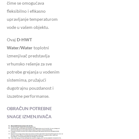
čime se omogućava
fleksibilno i efikasno
upravljanje temperaturom
vode u vašem objektu.
Ovaj
D-HWT
Water/Water
toplotni
izmenjivač predstavlja
vrhunsko rešenje za sve
potrebe grejanja u vodenim
sistemima, pružajući
dugotrajnu pouzdanost i
izuzetne performanse.
OBRAČUN POTREBNE
SNAGE IZMENJIVAČA