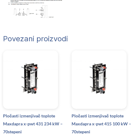
Povezani proizvodi
Pločasti izmenjivač toplote
Pločasti izmenjivač toplote
Maxdapra x-pwt 431 234 kW –
Maxdapra x-pwt 415 100 kW –
70stepeni
70stepeni