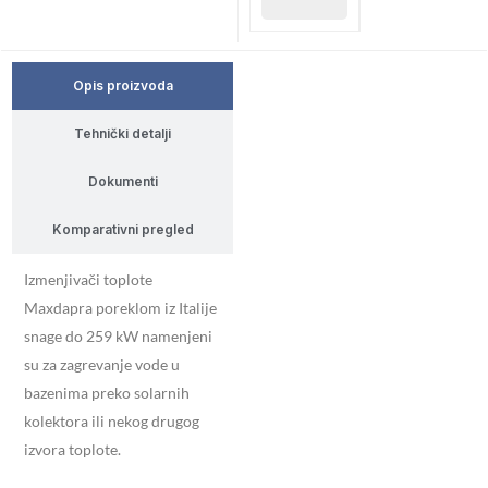
Opis proizvoda
Tehnički detalji
Dokumenti
Komparativni pregled
Izmenjivači toplote
Maxdapra poreklom iz Italije
snage do 259 kW namenjeni
su za zagrevanje vode u
bazenima preko solarnih
kolektora ili nekog drugog
izvora toplote.