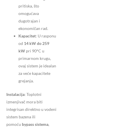
pritiska, što
omogućava
dugotrajan i
ekonomičan rad.
Kapacitet
: U rasponu
od
14 kW do 259
kW
pri 90°C u
primarnom krugu,
ovaj sistem je idealan
za veće kapacitete
grejanja.
Instalacija
: Toplotni
izmenjivač mora biti
integrisan direktno u vodeni
sistem bazena ili
pomoću
bypass sistema
,