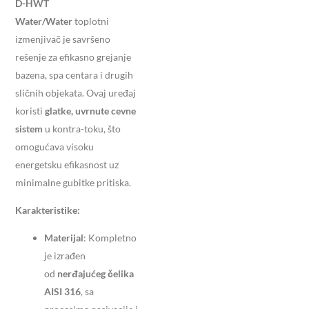
D-HWT
Water/Water
toplotni
izmenjivač je savršeno
rešenje za efikasno grejanje
bazena, spa centara i drugih
sličnih objekata. Ovaj uređaj
koristi
glatke, uvrnute cevne
sistem
u kontra-toku, što
omogućava visoku
energetsku efikasnost uz
minimalne gubitke pritiska.
Karakteristike:
Materijal
: Kompletno
je izrađen
od
nerđajućeg čelika
AISI 316
, sa