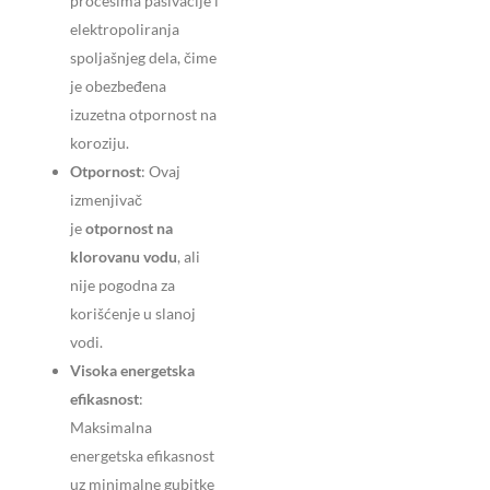
procesima pasivacije i
elektropoliranja
spoljašnjeg dela, čime
je obezbeđena
izuzetna otpornost na
koroziju.
Otpornost
: Ovaj
izmenjivač
je
otpornost na
klorovanu vodu
, ali
nije pogodna za
korišćenje u slanoj
vodi.
Visoka energetska
efikasnost
:
Maksimalna
energetska efikasnost
uz minimalne gubitke