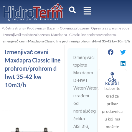
Pređi
na
sadržaj
Početna strana
›
Prodavnica
›
Bazeni
›
Oprema za bazene
›
Oprema za grejanje vode
›
Izmenjivači toplote za bazene
›
Maxdapra - Classic line prohrom/prohorm
›
Izmenjivač cevni Maxdapra Classic line prohrom/prohrom d-hwt 35-42 kw 10m3/h
Izmenjivač cevni
Izmenjivači
Maxdapra Classic line
toplote
prohrom/prohrom d-
Maxdapra
hwt 35-42 kw
Gde
D-HWT
kupiti?
10m3/h
Water/Water,
Izaberite
izrađeni
grad za
od
prikaz
nerđajućeg
prodavnica
čelika
u kojima
AISI 316,
možete