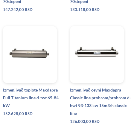
70stepeni
70stepeni
147.242,00
RSD
133.118,00
RSD
Izmenjivač toplote Maxdapra
Izmenjivač cevni Maxdapra
Full Titanium line d-twt 65-84
Classic line prohrom/prohrom d-
kW
hwt 93-133 kw 15m3/h classic
line
152.628,00
RSD
126.003,00
RSD