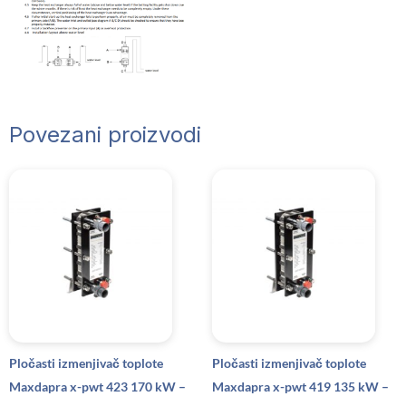
Povezani proizvodi
Pločasti izmenjivač toplote
Pločasti izmenjivač toplote
Maxdapra x-pwt 423 170 kW –
Maxdapra x-pwt 419 135 kW –