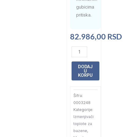
gubicima
pritiska.
82.986,00
RSD
Izmenjivač
cevni
Maxdapra
DODAJ
U
Classic
KORPU
line
prohrom/prohrom
Šifra:
d-
0003248
hwt
Kategorije:
65-
Izmenjivači
84
toplote za
kw
bazene
,
12m3/h