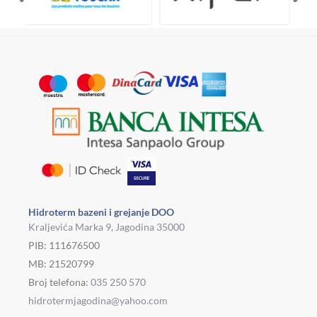
Hidroterm bazeni i grejanje DOO
Kraljevića Marka 9, Jagodina 35000
PIB: 111676500
MB: 21520799
Broj telefona:
035 250 570
hidrotermjagodina@yahoo.com