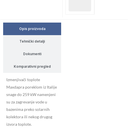
Opis proizvoda
Tehnički detalji
Dokumenti
Komparativni pregled
Izmenjivači toplote
Maxdapra poreklom iz Italije
snage do 259 kW namenjeni
su za zagrevanje vode u
bazenima preko solarnih
kolektora ili nekog drugog
izvora toplote.