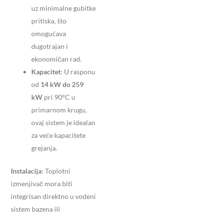
uz minimalne gubitke
pritiska, što
omogućava
dugotrajan i
ekonomičan rad.
Kapacitet
: U rasponu
od
14 kW do 259
kW
pri 90°C u
primarnom krugu,
ovaj sistem je idealan
za veće kapacitete
grejanja.
Instalacija
: Toplotni
izmenjivač mora biti
integrisan direktno u vodeni
sistem bazena ili