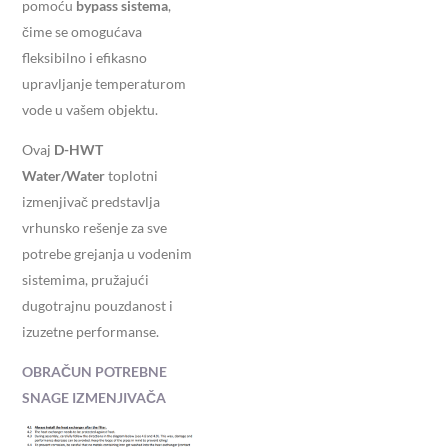
pomoću
bypass sistema
,
čime se omogućava
fleksibilno i efikasno
upravljanje temperaturom
vode u vašem objektu.
Ovaj
D-HWT
Water/Water
toplotni
izmenjivač predstavlja
vrhunsko rešenje za sve
potrebe grejanja u vodenim
sistemima, pružajući
dugotrajnu pouzdanost i
izuzetne performanse.
OBRAČUN POTREBNE
SNAGE IZMENJIVAČA