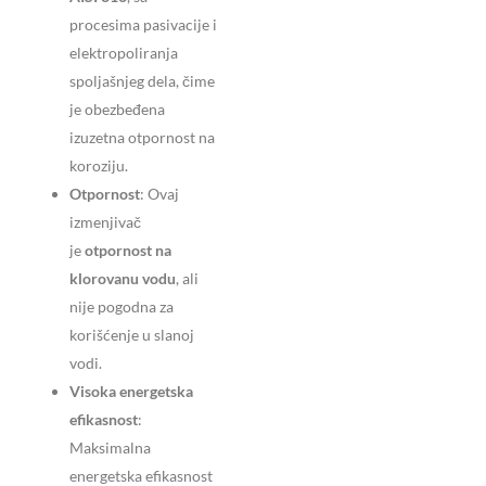
procesima pasivacije i
elektropoliranja
spoljašnjeg dela, čime
je obezbeđena
izuzetna otpornost na
koroziju.
Otpornost
: Ovaj
izmenjivač
je
otpornost na
klorovanu vodu
, ali
nije pogodna za
korišćenje u slanoj
vodi.
Visoka energetska
efikasnost
:
Maksimalna
energetska efikasnost