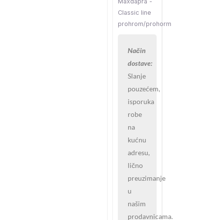
Maxdapra -
classic
Classic line
line
prohrom/prohorm
količina
Način
dostave:
Slanje
pouzećem,
isporuka
robe
na
kućnu
adresu,
lično
preuzimanje
u
našim
prodavnicama.