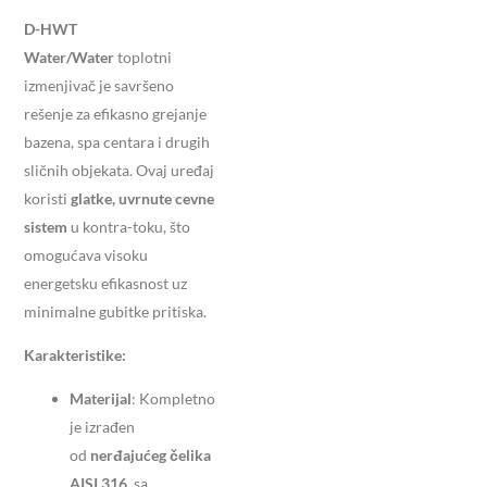
D-HWT
Water/Water
toplotni
izmenjivač je savršeno
rešenje za efikasno grejanje
bazena, spa centara i drugih
sličnih objekata. Ovaj uređaj
koristi
glatke, uvrnute cevne
sistem
u kontra-toku, što
omogućava visoku
energetsku efikasnost uz
minimalne gubitke pritiska.
Karakteristike:
Materijal
: Kompletno
je izrađen
od
nerđajućeg čelika
AISI 316
, sa