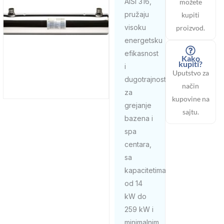
AISI 316,
možete
pružaju
kupiti
visoku
proizvod.
energetsku
efikasnost
Kako
kupiti?
i
Uputstvo za
dugotrajnost
način
za
kupovine na
grejanje
sajtu.
bazena i
spa
centara,
sa
kapacitetima
od 14
kW do
259 kW i
minimalnim