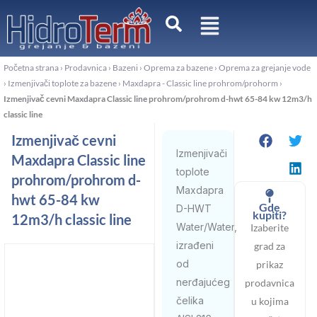
Pređi
na
sadržaj
Početna strana
›
Prodavnica
›
Bazeni
›
Oprema za bazene
›
Oprema za grejanje vode
›
Izmenjivači toplote za bazene
›
Maxdapra - Classic line prohrom/prohorm
›
Izmenjivač cevni Maxdapra Classic line prohrom/prohrom d-hwt 65-84 kw 12m3/h
classic line
Izmenjivač cevni
Izmenjivači
Maxdapra Classic line
toplote
prohrom/prohrom d-
Maxdapra
hwt 65-84 kw
Gde
D-HWT
kupiti?
12m3/h classic line
Water/Water,
Izaberite
izrađeni
grad za
od
prikaz
nerđajućeg
prodavnica
čelika
u kojima