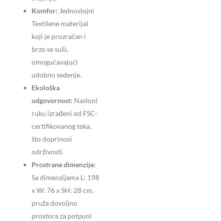
Komfor:
Jednoslojni
Textilene materijal
koji je prozračan i
brzo se suši,
omogućavajući
udobno sedenje.
Ekološka
odgovornost:
Nasloni
ruku izrađeni od FSC-
certifikovanog teka,
što doprinosi
održivosti.
Prostrane dimenzije:
Sa dimenzijama L: 198
x W: 76 x SH: 28 cm,
pruža dovoljno
prostora za potpuni