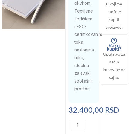
okvirom,
u kojima
Textilene
možete
sedištem
kupiti
i FSC-
proizvod.
certifikovanim
teka
Kako
kupiti?
naslonima
Uputstvo za
ruku,
način
idealna
kupovine na
za svaki
sajtu.
spoljašnji
prostor.
32.400,00
RSD
Aluminijumska
ležaljka