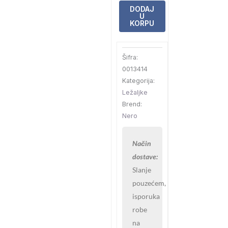
bela
DODAJ
U
Nero
KORPU
198x76x28cm
količina
Šifra:
0013414
Kategorija:
Ležaljke
Brend:
Nero
Način
dostave:
Slanje
pouzećem,
isporuka
robe
na