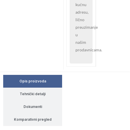
kućnu
adresu,
lično
preuzimanje
u
našim
prodavnicama.
Opis proizvoda
Tehnički detalji
Dokumenti
Komparativni pregled