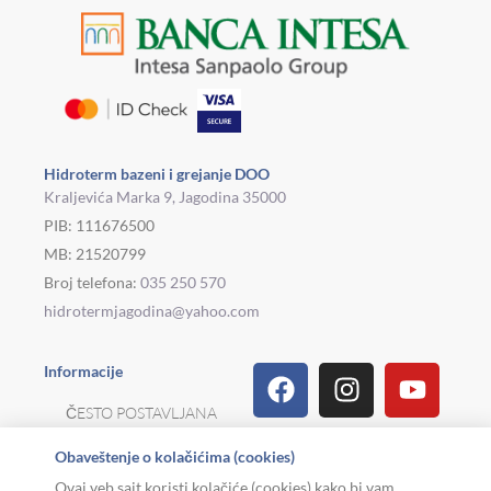
Hidroterm bazeni i grejanje DOO
Kraljevića Marka 9, Jagodina 35000
PIB: 111676500
MB: 21520799
Broj telefona:
035 250 570
hidrotermjagodina@yahoo.com
Facebook
Linkedin
Tiktok
Instagram
Viber
Pinterest
Youtu
What
Houz
Informacije
ČESTO POSTAVLJANA
PITANJA
Obaveštenje o kolačićima (cookies)
REKLAMACIJE I
Ovaj veb sajt koristi kolačiće (cookies) kako bi vam