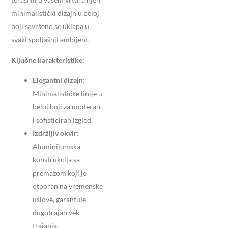
minimalistički dizajn u beloj
boji savršeno se uklapa u
svaki spoljašnji ambijent.
Ključne karakteristike:
Elegantni dizajn:
Minimalističke linije u
beloj boji za moderan
i sofisticiran izgled.
Izdržljiv okvir:
Aluminijumska
konstrukcija sa
premazom koji je
otporan na vremenske
uslove, garantuje
dugotrajan vek
trajanja.