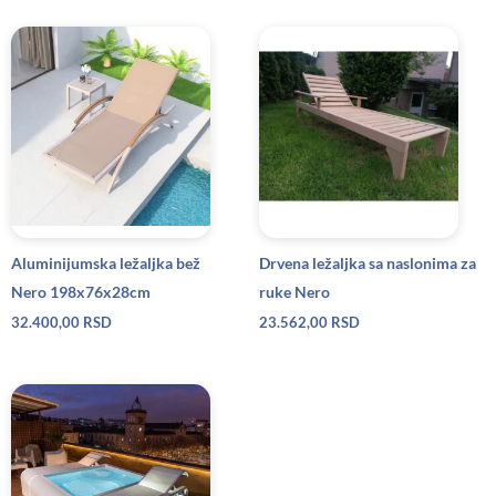
Aluminijumska ležaljka bež
Drvena ležaljka sa naslonima za
Nero 198x76x28cm
ruke Nero
32.400,00
RSD
23.562,00
RSD