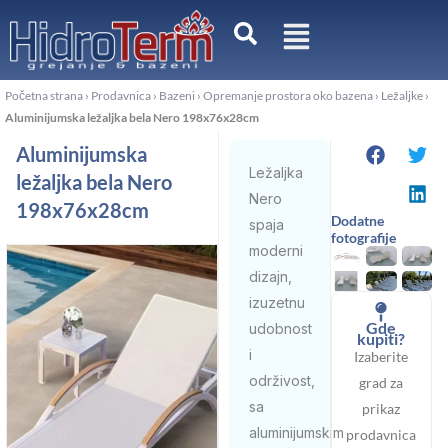
Pređi
na
sadržaj
Početna strana
›
Prodavnica
›
Bazeni
›
Opremanje prostora oko bazena
›
Ležaljke
›
Aluminijumska ležaljka bela Nero 198x76x28cm
Aluminijumska
Ležaljka
ležaljka bela Nero
Nero
198x76x28cm
Dodatne
spaja
fotografije
moderni
dizajn,
izuzetnu
Gde
udobnost
kupiti?
i
Izaberite
održivost,
grad za
sa
prikaz
aluminijumskim
prodavnica