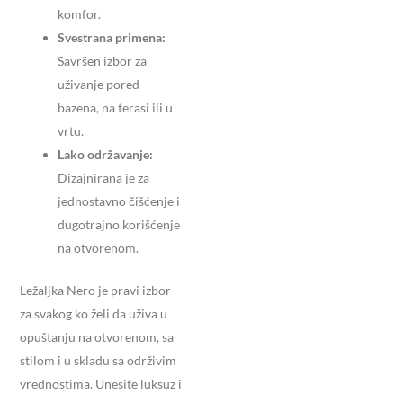
komfor.
Svestrana primena:
Savršen izbor za
uživanje pored
bazena, na terasi ili u
vrtu.
Lako održavanje:
Dizajnirana je za
jednostavno čišćenje i
dugotrajno korišćenje
na otvorenom.
Ležaljka Nero je pravi izbor
za svakog ko želi da uživa u
opuštanju na otvorenom, sa
stilom i u skladu sa održivim
vrednostima. Unesite luksuz i