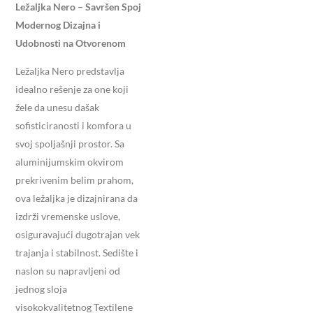
Ležaljka Nero – Savršen Spoj
Modernog Dizajna i
Udobnosti na Otvorenom
Ležaljka Nero predstavlja
idealno rešenje za one koji
žele da unesu dašak
sofisticiranosti i komfora u
svoj spoljašnji prostor. Sa
aluminijumskim okvirom
prekrivenim belim prahom,
ova ležaljka je dizajnirana da
izdrži vremenske uslove,
osiguravajući dugotrajan vek
trajanja i stabilnost. Sedište i
naslon su napravljeni od
jednog sloja
visokokvalitetnog Textilene