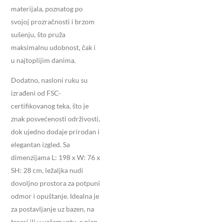
materijala, poznatog po
svojoj prozračnosti i brzom
sušenju, što pruža
maksimalnu udobnost, čak i
u najtoplijim danima.
Dodatno, nasloni ruku su
izrađeni od FSC-
certifikovanog teka, što je
znak posvećenosti održivosti,
dok ujedno dodaje prirodan i
elegantan izgled. Sa
dimenzijama L: 198 x W: 76 x
SH: 28 cm, ležaljka nudi
dovoljno prostora za potpuni
odmor i opuštanje. Idealna je
za postavljanje uz bazen, na
terasi ili u vašem vrtu, a njen