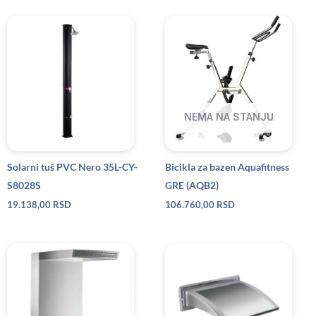
NEMA NA STANJU
Solarni tuš PVC Nero 35L-CY-
Bicikla za bazen Aquafitness
S8028S
GRE (AQB2)
19.138,00
RSD
106.760,00
RSD