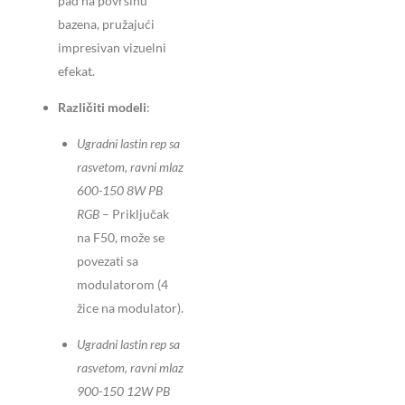
pad na površinu
bazena, pružajući
impresivan vizuelni
efekat.
Različiti modeli
:
Ugradni lastin rep sa
rasvetom, ravni mlaz
600-150 8W PB
RGB
– Priključak
na F50, može se
povezati sa
modulatorom (4
žice na modulator).
Ugradni lastin rep sa
rasvetom, ravni mlaz
900-150 12W PB