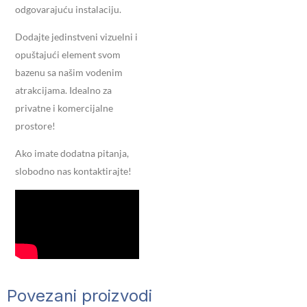
odgovarajuću instalaciju.
Dodajte jedinstveni vizuelni i
opuštajući element svom
bazenu sa našim vodenim
atrakcijama. Idealno za
privatne i komercijalne
prostore!
Ako imate dodatna pitanja,
slobodno nas kontaktirajte!
Povezani proizvodi