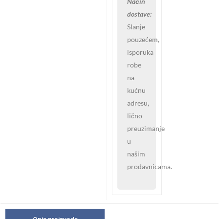
Način
dostave:
Slanje
pouzećem,
isporuka
robe
na
kućnu
adresu,
lično
preuzimanje
u
našim
prodavnicama.