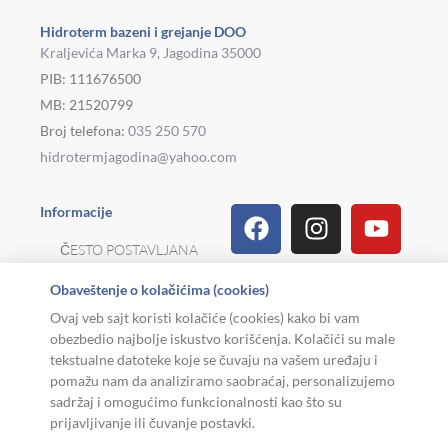
Hidroterm bazeni i grejanje DOO
Kraljevića Marka 9, Jagodina 35000
PIB: 111676500
MB: 21520799
Broj telefona:
035 250 570
hidrotermjagodina@yahoo.com
Facebook
Linkedin
Tiktok
Instagram
Viber
Pinterest
Youtu
What
Houz
Informacije
ČESTO POSTAVLJANA
PITANJA
Obaveštenje o kolačićima (cookies)
REKLAMACIJE I
Ovaj veb sajt koristi kolačiće (cookies) kako bi vam
POVRAT ROBE
obezbedio najbolje iskustvo korišćenja. Kolačići su male
tekstualne datoteke koje se čuvaju na vašem uređaju i
MOJA KARIJERA
pomažu nam da analiziramo saobraćaj, personalizujemo
sadržaj i omogućimo funkcionalnosti kao što su
USLOVI KORIŠĆENJA
prijavljivanje ili čuvanje postavki.