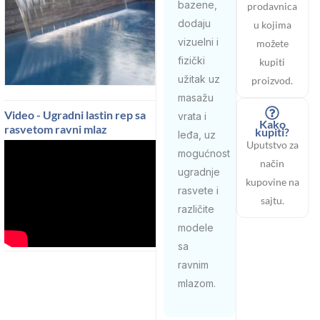
bazene,
prodavnica
dodaju
u kojima
vizuelni i
možete
fizički
kupiti
užitak uz
proizvod.
masažu
Video - Ugradni lastin rep sa
vrata i
Kako
rasvetom ravni mlaz
kupiti?
leđa, uz
Uputstvo za
mogućnost
način
ugradnje
kupovine na
rasvete i
sajtu.
različite
modele
sa
ravnim
mlazom.