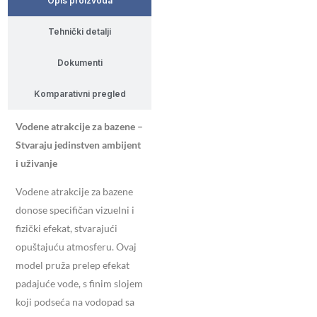
Opis proizvoda
Tehnički detalji
Dokumenti
Komparativni pregled
Vodene atrakcije za bazene –
Stvaraju jedinstven ambijent
i uživanje
Vodene atrakcije za bazene
donose specifičan vizuelni i
fizički efekat, stvarajući
opuštajuću atmosferu. Ovaj
model pruža prelep efekat
padajuće vode, s finim slojem
koji podseća na vodopad sa