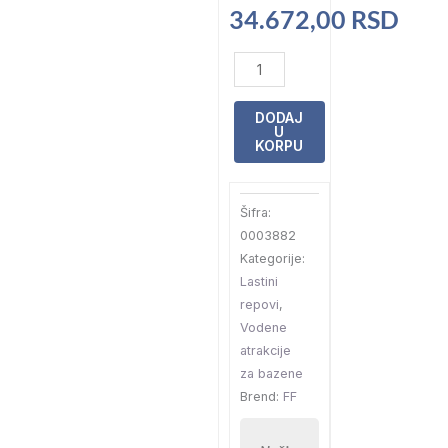
34.672,00
RSD
Ugradni
lastin
rep
DODAJ
U
sa
KORPU
rasvetom
ravni
Šifra:
mlaz
0003882
600-
Kategorije:
150
Lastini
8W
repovi
,
PB
Vodene
RGB
atrakcije
količina
za bazene
Brend:
FF