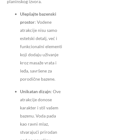
planinskog izvora.
Ulepšajte bazenski
prostor
: Vodene
atrakcije nisu samo
estetski detalj, već i
funkcionalni elementi
koji dodaju uživanje
kroz masaže vrata i
leđa, savršene za
porodične bazene.
Unikatan dizajn
: Ove
atrakcije donose
karakter i stil vašem
bazenu. Voda pada
kao ravni mlaz,
stvarajući prirodan