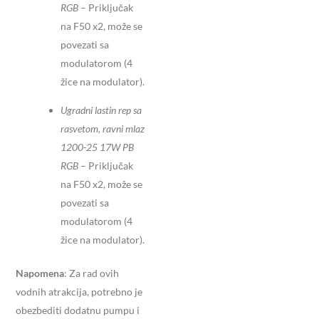
RGB
– Priključak
na F50 x2, može se
povezati sa
modulatorom (4
žice na modulator).
Ugradni lastin rep sa
rasvetom, ravni mlaz
1200-25 17W PB
RGB
– Priključak
na F50 x2, može se
povezati sa
modulatorom (4
žice na modulator).
Napomena
: Za rad ovih
vodnih atrakcija, potrebno je
obezbediti dodatnu pumpu i