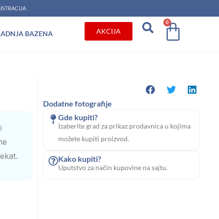
ISTRACIJA
0
Cart
AKCIJA
RADNJA BAZENA
Dodatne fotografije
Gde kupiti?
Izaberite grad za prikaz prodavnica u kojima
i
možete kupiti proizvod.
ne
ekat.
Kako kupiti?
Uputstvo za način kupovine na sajtu.