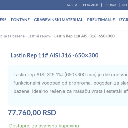
KORPA
PLAĆANJE
PRIJAVA
REG
ESS
FONTANE
GRAĐEVINSKI MATERIJAL
PREUZIMANJE
IZG
cije za bazene
›
Lastini repovi
›
Lastin Rep 11# AISI 316 -650×300
Lastin Rep 11# AISI 316 -650×300
Lastin rep AISI 316 11# (650×300 mm) je dekorativni 
funkcionalni vodopad od prohroma, pogodan za sla
bazene. Idealno rešenje za masažu vrata i estetski ef
77.760,00
RSD
Lastin
Dostupno za avansnu kupovinu