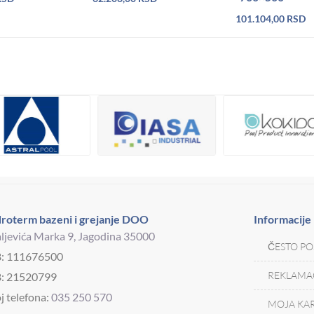
101.104,00
RSD
roterm bazeni i grejanje DOO
Informacije
ljevića Marka 9, Jagodina 35000
ČESTO PO
B: 111676500
REKLAMAC
: 21520799
j telefona:
035 250 570
MOJA KAR