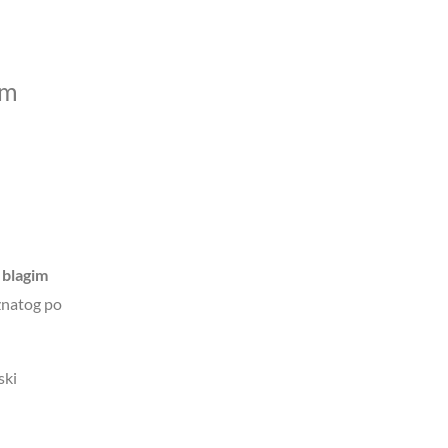
im
a
blagim
znatog po
ski