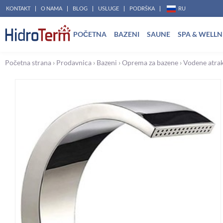
Pređi
KONTAKT
O NAMA
BLOG
USLUGE
PODRŠKA
RU
na
POČETNA
BAZENI
SAUNE
SPA & WELLN
sadržaj
Početna strana
›
Prodavnica
›
Bazeni
›
Oprema za bazene
›
Vodene atrak