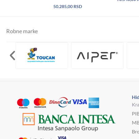
50.285,00
RSD
Robne marke
Hid
Kra
PI
MB
Bro