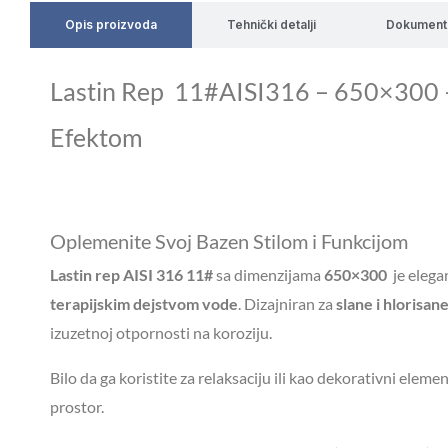
Opis proizvoda
Tehnički detalji
Dokument
Lastin Rep 11#AISI316 – 650×300 
Efektom
Oplemenite Svoj Bazen Stilom i Funkcijom
Lastin rep AISI 316 11#
sa dimenzijama
650×300
je elega
terapijskim dejstvom vode
. Dizajniran za
slane i hlorisan
izuzetnoj otpornosti na koroziju.
Bilo da ga koristite za relaksaciju ili kao dekorativni eleme
prostor.