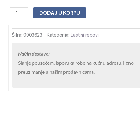
Rep
DODAJ U KORPU
11#
AISI
316
Šifra:
0003623
Kategorija:
Lastini repovi
-650x300
količina
Način dostave:
Slanje pouzećem, isporuka robe na kućnu adresu, lično
preuzimanje u našim prodavnicama.