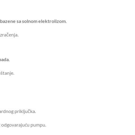
bazene sa solnom elektrolizom
.
 zračenja.
pada
.
uštanje.
rdnog priključka.
 odgovarajuću pumpu.