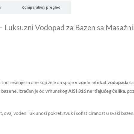
i
Komparativni pregled
– Luksuzni Vodopad za Bazen sa Masažn
ntno rešenje za one koji žele da spoje
vizuelni efekat vodopada
s
e bazene
, izrađen je od vrhunskog
AISI 316 nerđajućeg čelika
, po
nt, ovaj vodeni luk unosi pokret, zvuk i sofisticiranost u svaki bazen