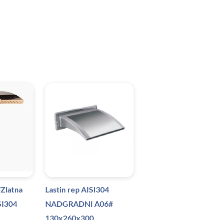
/Zlatna
Lastin rep AISI304
SI304
NADGRADNI A06#
130x260x300