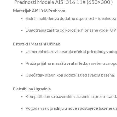
Prednosti Modela AISI 316 11# (650×300 )
Materijal: AISI 316 Prohrom
Sadrži molibden za dodatnu otpornost – idealno za
Dugotrajna zaštita od korozije, hlorisane vode i UV
Estetski i Masažni Učinak
Usmereni mlazovi stvaraju
efekat prirodnog vodo
Pruža prijatnu
masažu vrata i leđa
, savršenu za op
Upečatljiv dizajn koji podiže izgled svakog bazena.
Fleksibilna Ugradnja
Kompatibilan sa bazenskim sistemima preko standa
Pogodan za
ugradnju u nove i postojeće bazene
uz