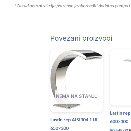
*Za rad ovih atrakcija potrebno je obezbediti dodatnu pumpu i 
Povezani proizvodi
NEMA NA STANJU
Lastin re
Lastin rep AISI304 11#
600×300
650×300
90.548,00