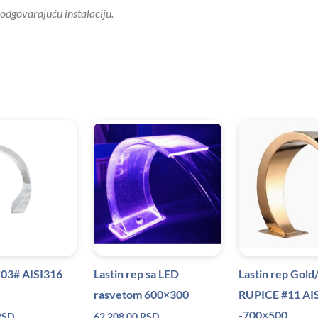
odgovarajuću instalaciju.
p 03# AISI316
Lastin rep sa LED
Lastin rep Gold
rasvetom 600×300
RUPICE #11 AI
-700×500
RSD
62.208,00
RSD