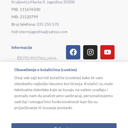
Kraljevića Marka 9, Jagodina 35000
PIB: 111676500
MB: 21520799
Broj telefona:
035 250 570
hidrotermjagodina@yahoo.com
Facebook
Linkedin
Tiktok
Instagram
Viber
Pinterest
Youtu
What
Houz
Informacije
ČESTO POSTAVLJANA
PITANJA
Obaveštenje o kolačićima (cookies)
REKLAMACIJE I
Ovaj veb sajt koristi kolačiće (cookies) kako bi vam
POVRAT ROBE
obezbedio najbolje iskustvo korišćenja. Kolačići su male
tekstualne datoteke koje se čuvaju na vašem uređaju i
MOJA KARIJERA
pomažu nam da analiziramo saobraćaj, personalizujemo
sadržaj i omogućimo funkcionalnosti kao što su
USLOVI KORIŠĆENJA
prijavljivanje ili čuvanje postavki.
Copyright © 2026. Hidroterm Jagodina