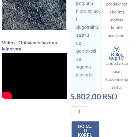
potpunu
prodavnica
hidroizolaciju
u kojima
i
možete
dugotrajnu
kupiti
zaštitu
proizvod.
Video - Oblaganje bazena
uz
lajnerom
geotekstil
Kako
kupiti?
za
Uputstvo za
sigurnu
način
montažu.
kupovine na
sajtu.
5.802,00
RSD
Touch
Elegance
Alkorplan
DODAJ
U
3000
KORPU