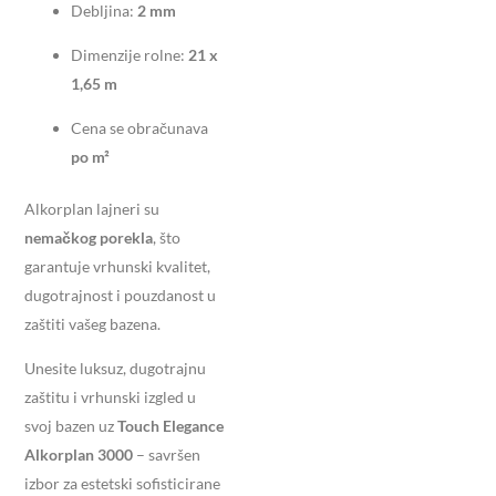
Debljina:
2 mm
Dimenzije rolne:
21 x
1,65 m
Cena se obračunava
po m²
Alkorplan lajneri su
nemačkog porekla
, što
garantuje vrhunski kvalitet,
dugotrajnost i pouzdanost u
zaštiti vašeg bazena.
Unesite luksuz, dugotrajnu
zaštitu i vrhunski izgled u
svoj bazen uz
Touch Elegance
Alkorplan 3000
– savršen
izbor za estetski sofisticirane