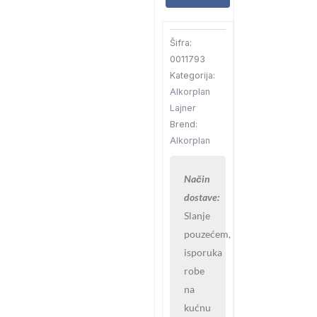
21x1,65
2mm
Šifra:
količina
0011793
Kategorija:
Alkorplan
Lajner
Brend:
Alkorplan
Način
dostave:
Slanje
pouzećem,
isporuka
robe
na
kućnu