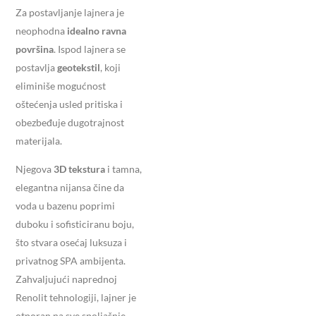
Za postavljanje lajnera je
neophodna
idealno ravna
površina
. Ispod lajnera se
postavlja
geotekstil
, koji
eliminiše mogućnost
oštećenja usled pritiska i
obezbeđuje dugotrajnost
materijala.
Njegova
3D tekstura
i tamna,
elegantna nijansa čine da
voda u bazenu poprimi
duboku i sofisticiranu boju,
što stvara osećaj luksuza i
privatnog SPA ambijenta.
Zahvaljujući naprednoj
Renolit tehnologiji, lajner je
otporan na sve spoljašnje