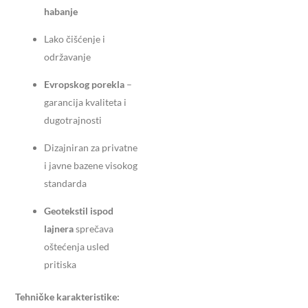
habanje
Lako čišćenje i
održavanje
Evropskog porekla
–
garancija kvaliteta i
dugotrajnosti
Dizajniran za privatne
i javne bazene visokog
standarda
Geotekstil ispod
lajnera
sprečava
oštećenja usled
pritiska
Tehničke karakteristike: