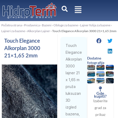
Pređi
na
sadržaj
Početna strana
›
Prodavnica
›
Bazeni
›
Obloge za bazene
›
Lajner folija za bazene
›
Lajneri za bazene
›
Alkorplan Lajner
›
Touch Elegance Alkorplan 3000 21×1,65 2mm
Touch Elegance
Touch
Alkorplan 3000
Elegance
21×1,65 2mm
Dodatne
Alkorplan
fotografije
3000
lajner 21
x 1,65 m
pruža
Gde
luksuzan
kupiti?
3D
Izaberite
izgled
grad za
bazena,
prikaz