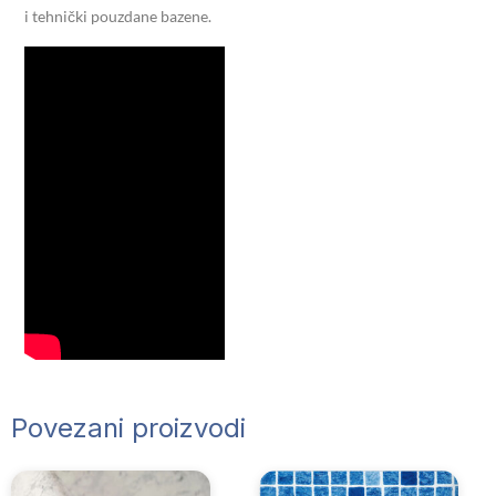
i tehnički pouzdane bazene.
Povezani proizvodi