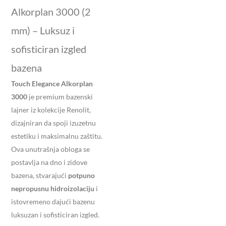
Alkorplan 3000 (2
mm) – Luksuz i
sofisticiran izgled
bazena
Touch Elegance Alkorplan
3000
je premium bazenski
lajner iz kolekcije Renolit,
dizajniran da spoji izuzetnu
estetiku i maksimalnu zaštitu.
Ova unutrašnja obloga se
postavlja na dno i zidove
bazena, stvarajući
potpuno
nepropusnu hidroizolaciju
i
istovremeno dajući bazenu
luksuzan i sofisticiran izgled.