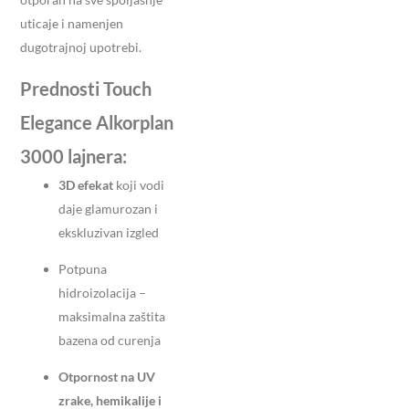
uticaje i namenjen
dugotrajnoj upotrebi.
Prednosti Touch
Elegance Alkorplan
3000 lajnera:
3D efekat
koji vodi
daje glamurozan i
ekskluzivan izgled
Potpuna
hidroizolacija –
maksimalna zaštita
bazena od curenja
Otpornost na UV
zrake, hemikalije i