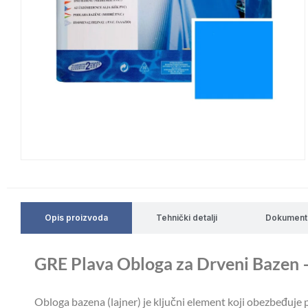
Opis proizvoda
Tehnički detalji
Dokument
GRE Plava Obloga za Drveni Bazen 
Obloga bazena (lajner) je ključni element koji obezbeđuje p