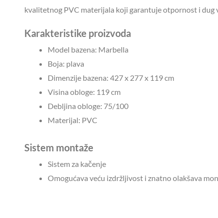
kvalitetnog PVC materijala koji garantuje otpornost i dug v
Karakteristike proizvoda
Model bazena: Marbella
Boja: plava
Dimenzije bazena: 427 x 277 x 119 cm
Visina obloge: 119 cm
Debljina obloge: 75/100
Materijal: PVC
Sistem montaže
Sistem za kačenje
Omogućava veću izdržljivost i znatno olakšava mo