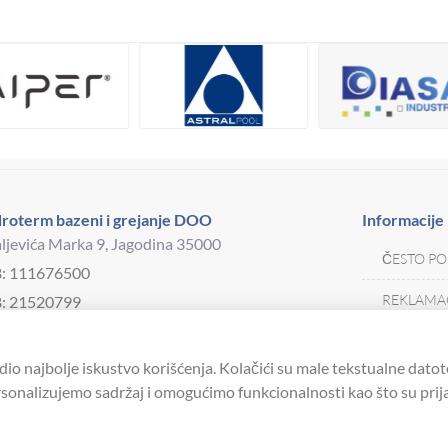
roterm bazeni i grejanje DOO
Informacije
ljevića Marka 9, Jagodina 35000
ČESTO PO
B: 111676500
REKLAMAC
: 21520799
j telefona:
035 250 570
MOJA KAR
drotermjagodina@yahoo.com
dio najbolje iskustvo korišćenja. Kolačići su male tekstualne datot
USLOVI K
onalizujemo sadržaj i omogućimo funkcionalnosti kao što su prijav