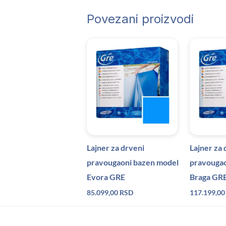
Povezani proizvodi
Lajner za drveni
Lajner za 
pravougaoni bazen model
pravougao
Evora GRE
Braga GR
85.099,00
RSD
117.199,0