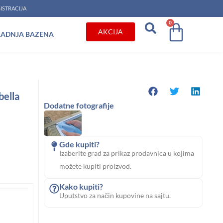
ISTRACIJA
0
Cart
AKCIJA
RADNJA BAZENA
bella
Dodatne fotografije
Gde kupiti?
Izaberite grad za prikaz prodavnica u kojima
možete kupiti proizvod.
Kako kupiti?
Uputstvo za način kupovine na sajtu.