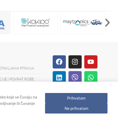
Facebook
Linkedin
Tiktok
Instagram
Viber
Pinterest
Youtube
Whatsa
Houzz
STAVLJANA PITANJA
IJE I POVRAT ROBE
IJERA
eke koje se čuvaju na
Prihvatam
ORIŠĆENJA
ljivanje ili čuvanje
Ne prihvatam