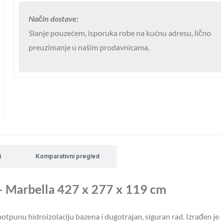
model
Način dostave:
Marbella
Slanje pouzećem, isporuka robe na kućnu adresu, lično
GRE
preuzimanje u našim prodavnicama.
količina
i
Komparativni pregled
– Marbella 427 x 277 x 119 cm
otpunu hidroizolaciju bazena i dugotrajan, siguran rad. Izrađen je