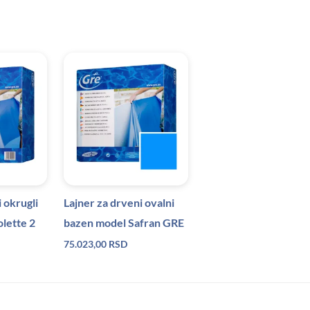
 okrugli
Lajner za drveni ovalni
lette 2
bazen model Safran GRE
75.023,00
RSD