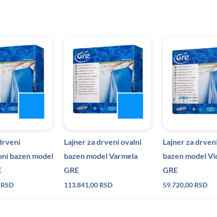
drveni
Lajner za drveni ovalni
Lajner za drveni
ni bazen model
bazen model Varmela
bazen model Vio
E
GRE
GRE
0
RSD
113.841,00
RSD
59.720,00
RSD