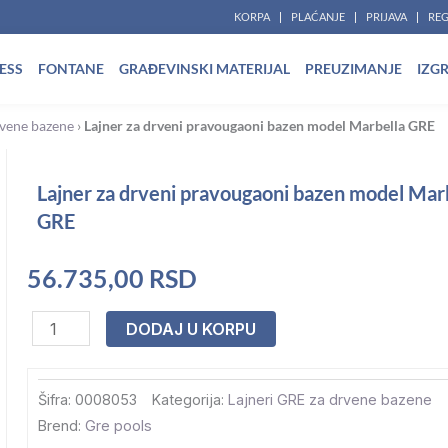
KORPA
PLAĆANJE
PRIJAVA
REG
ESS
FONTANE
GRAĐEVINSKI MATERIJAL
PREUZIMANJE
IZG
rvene bazene
›
Lajner za drveni pravougaoni bazen model Marbella GRE
Lajner za drveni pravougaoni bazen model Mar
GRE
56.735,00
RSD
Lajner
DODAJ U KORPU
za
drveni
Šifra:
0008053
Kategorija:
Lajneri GRE za drvene bazene
pravougaoni
Brend:
Gre pools
bazen