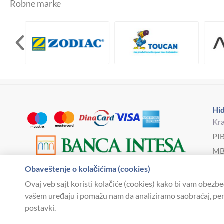
Robne marke
Hid
Kra
PI
MB
Bro
Obaveštenje o kolačićima (cookies)
hi
Ovaj veb sajt koristi kolačiće (cookies) kako bi vam obezbe
vašem uređaju i pomažu nam da analiziramo saobraćaj, pers
postavki.