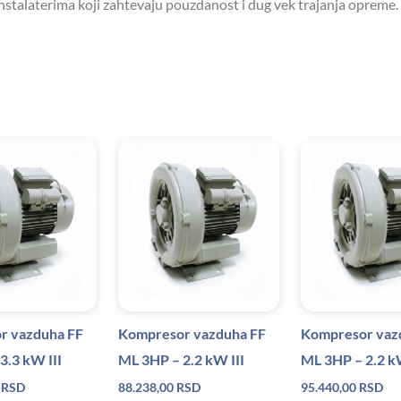
instalaterima koji zahtevaju pouzdanost i dug vek trajanja opreme.
r vazduha FF
Kompresor vazduha FF
Kompresor vaz
3.3 kW III
ML 3HP – 2.2 kW III
ML 3HP – 2.2 
0
RSD
88.238,00
RSD
95.440,00
RSD