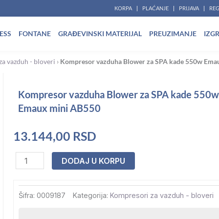
KORPA
PLAĆANJE
PRIJAVA
REG
ESS
FONTANE
GRAĐEVINSKI MATERIJAL
PREUZIMANJE
IZG
a vazduh - bloveri
›
Kompresor vazduha Blower za SPA kade 550w Ema
Kompresor vazduha Blower za SPA kade 550w
Emaux mini AB550
13.144,00
RSD
Kompresor
DODAJ U KORPU
vazduha
Blower
Šifra:
0009187
Kategorija:
Kompresori za vazduh - bloveri
za
SPA