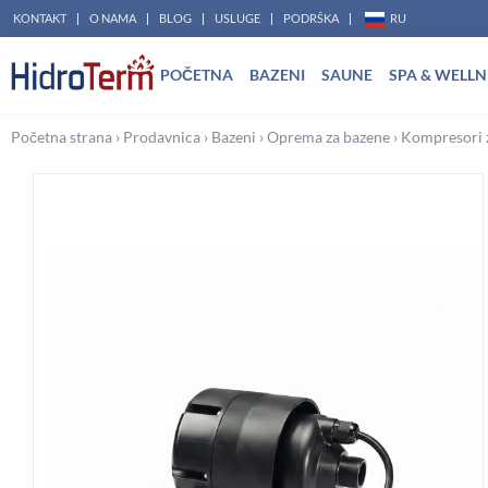
Pređi
KONTAKT
O NAMA
BLOG
USLUGE
PODRŠKA
RU
na
POČETNA
BAZENI
SAUNE
SPA & WELLN
sadržaj
Početna strana
›
Prodavnica
›
Bazeni
›
Oprema za bazene
›
Kompresori z