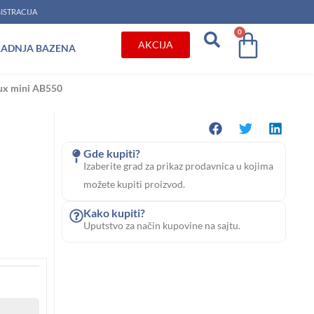
ISTRACIJA
0
Cart
AKCIJA
RADNJA BAZENA
ux mini AB550
Gde kupiti?
Izaberite grad za prikaz prodavnica u kojima
možete kupiti proizvod.
Kako kupiti?
Uputstvo za način kupovine na sajtu.