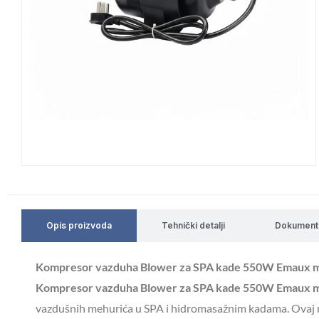
Opis proizvoda
Tehnički detalji
Dokument
Kompresor vazduha Blower za SPA kade 550W Emaux m
Kompresor vazduha Blower za SPA kade 550W Emaux m
vazdušnih mehurića u SPA i hidromasažnim kadama. Ovaj 