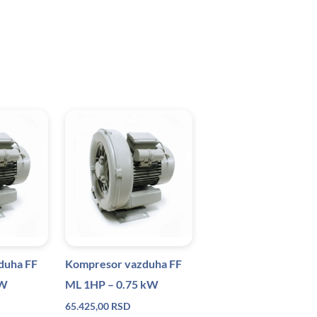
duha FF
Kompresor vazduha FF
kW
ML 1HP – 0.75 kW
65.425,00
RSD