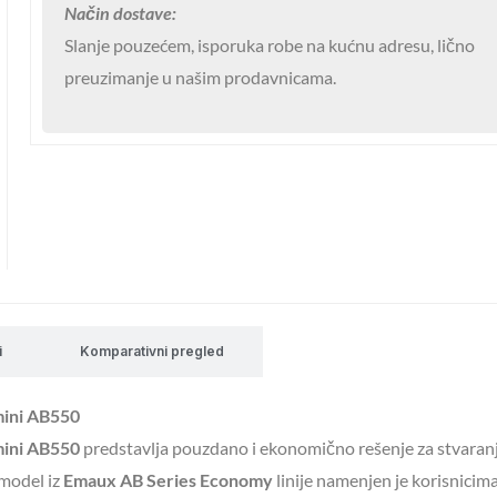
Način dostave:
kade
Slanje pouzećem, isporuka robe na kućnu adresu, lično
550w
preuzimanje u našim prodavnicama.
Emaux
mini
AB550
količina
i
Komparativni pregled
ini AB550
ini AB550
predstavlja pouzdano i ekonomično rešenje za stvaran
model iz
Emaux AB Series Economy
linije namenjen je korisnicima