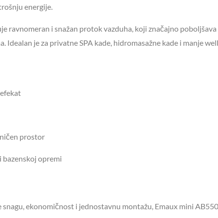
trošnju energije.
e ravnomeran i snažan protok vazduha, koji značajno poboljšava 
. Idealan je za privatne SPA kade, hidromasažne kade i manje wel
 efekat
ničen prostor
i bazenskoj opremi
je snagu, ekonomičnost i jednostavnu montažu, Emaux mini AB550 