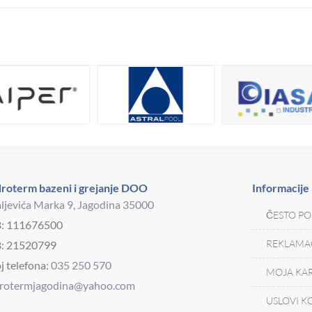
roterm bazeni i grejanje DOO
Informacije
ljevića Marka 9, Jagodina 35000
ČESTO PO
B: 111676500
REKLAMAC
: 21520799
j telefona:
035 250 570
MOJA KAR
drotermjagodina@yahoo.com
USLOVI K