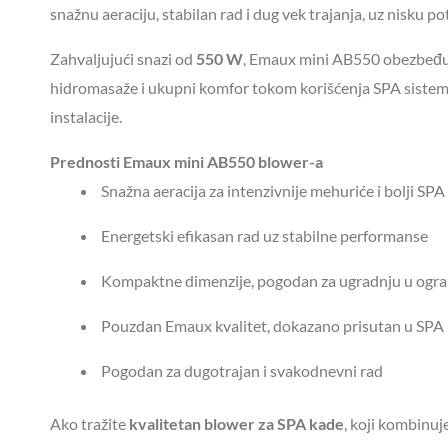
snažnu aeraciju, stabilan rad i dug vek trajanja, uz nisku po
Zahvaljujući snazi od
550 W
, Emaux mini AB550 obezbeđuj
hidromasaže i ukupni komfor tokom korišćenja SPA sistema
instalacije.
Prednosti Emaux mini AB550 blower-a
Snažna aeracija za intenzivnije mehuriće i bolji SPA
Energetski efikasan rad uz stabilne performanse
Kompaktne dimenzije, pogodan za ugradnju u ogra
Pouzdan Emaux kvalitet, dokazano prisutan u SPA 
Pogodan za dugotrajan i svakodnevni rad
Ako tražite
kvalitetan blower za SPA kade
, koji kombinu