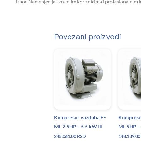
izbor. Namenjen je i krajnjim korisnicima i profesionalnim 
Povezani proizvodi
Kompresor vazduha FF
Kompreso
ML 7.5HP – 5.5 kW III
ML 5HP – 
245.061,00
RSD
148.139,0