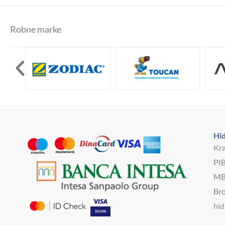
Robne marke
Hid
Kra
PI
MB
Bro
hi