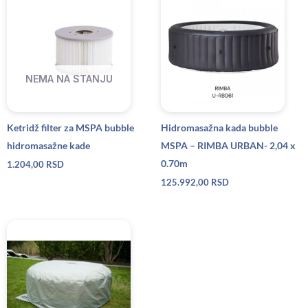
NEMA NA STANJU
Ketridž filter za MSPA bubble
Hidromasažna kada bubble
hidromasažne kade
MSPA – RIMBA URBAN- 2,04 x
0.70m
1.204,00
RSD
125.992,00
RSD