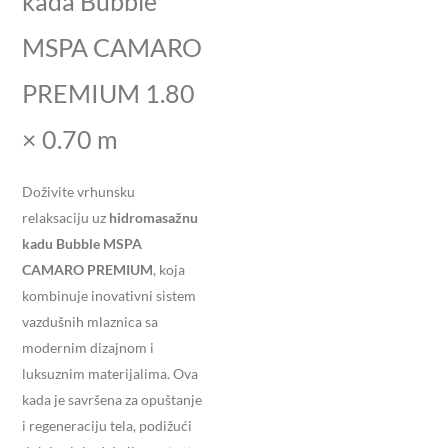
kada Bubble
MSPA CAMARO
PREMIUM 1.80
× 0.70 m
Doživite vrhunsku
relaksaciju uz
hidromasažnu
kadu Bubble MSPA
CAMARO PREMIUM
, koja
kombinuje inovativni sistem
vazdušnih mlaznica sa
modernim dizajnom i
luksuznim materijalima. Ova
kada je savršena za opuštanje
i regeneraciju tela, podižući