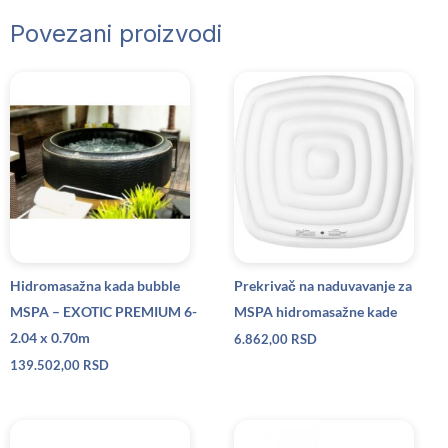
Povezani proizvodi
Hidromasažna kada bubble
Prekrivač na naduvavanje za
MSPA – EXOTIC PREMIUM 6-
MSPA hidromasažne kade
2.04 x 0.70m
6.862,00
RSD
139.502,00
RSD