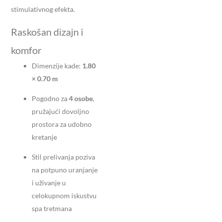
stimulativnog efekta.
Raskošan dizajn i
komfor
Dimenzije kade:
1.80
× 0.70 m
Pogodno za
4 osobe
,
pružajući dovoljno
prostora za udobno
kretanje
Stil prelivanja poziva
na potpuno uranjanje
i uživanje u
celokupnom iskustvu
spa tretmana