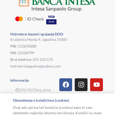
Hidroterm bazeni i grejanje DOO
Kraljevića Marka 9, Jagodina 35000
PIB: 111676500
MB: 21520799
Broj telefona:
035 250 570
hidrotermjagodina@yahoo.com
Facebook
Linkedin
Tiktok
Instagram
Viber
Pinterest
Youtu
What
Houz
Informacije
ČESTO POSTAVLJANA
PITANJA
Obaveštenje o kolačićima (cookies)
REKLAMACIJE I
Ovaj veb sajt koristi kolačiće (cookies) kako bi vam
POVRAT ROBE
obezbedio najbolje iskustvo korišćenja. Kolačići su male