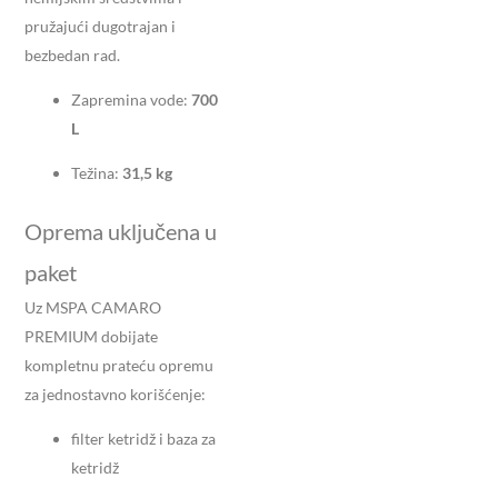
pružajući dugotrajan i
bezbedan rad.
Zapremina vode:
700
L
Težina:
31,5 kg
Oprema uključena u
paket
Uz MSPA CAMARO
PREMIUM dobijate
kompletnu prateću opremu
za jednostavno korišćenje:
filter ketridž i baza za
ketridž