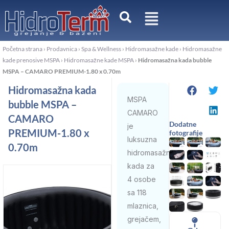
Pređi
na
sadržaj
Početna strana
›
Prodavnica
›
Spa & Wellness
›
Hidromasažne kade
›
Hidromasažne
kade prenosive MSPA
›
Hidromasažne kade MSPA
›
Hidromasažna kada bubble
MSPA – CAMARO PREMIUM-1.80 x 0.70m
Hidromasažna kada
MSPA
bubble MSPA –
CAMARO
CAMARO
Dodatne
je
PREMIUM-1.80 x
fotografije
luksuzna
0.70m
hidromasažna
kada za
4 osobe
sa 118
mlaznica,
grejačem,