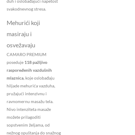
duh i oslobađajući napetost
svakodnevnog stresa.
Mehurići koji
masiraju i
osvežavaju
CAMARO PREMIUM
poseduje
118 pažljivo
raspoređenih vazdušnih
mlaznica
, koje oslobađaju
hiljade mehurića vazduha,
pružajući intenzivnu i
ravnomernu masažu tela.
Nivo intenziteta masaže
možete prilagoditi
sopstvenim željama, od
nežnog opuštanja do snažnog