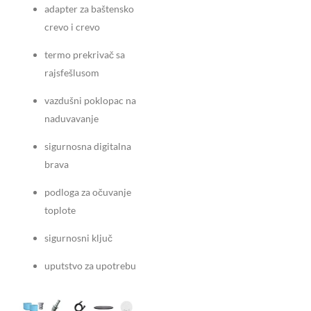
adapter za baštensko
crevo i crevo
termo prekrivač sa
rajsfešlusom
vazdušni poklopac na
naduvavanje
sigurnosna digitalna
brava
podloga za očuvanje
toplote
sigurnosni ključ
uputstvo za upotrebu