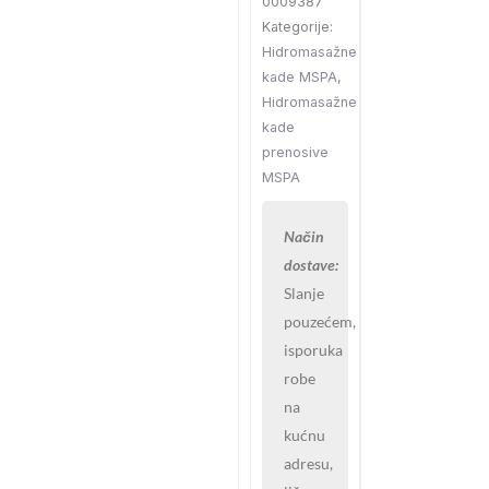
0009387
1.80
Kategorije:
x
Hidromasažne
0.70m
kade MSPA
,
količina
Hidromasažne
kade
prenosive
MSPA
Način
dostave:
Slanje
pouzećem,
isporuka
robe
na
kućnu
adresu,