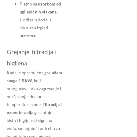
Platno sa
uzorkom od
ugljeničnih vlakana
i
šik dizajn dodaju
luksuzan izgled
prostoru
Grejanje, filtracija i
higijena
Kada je opremljena
grejačem
snage 1,5 kW
, koji
omogućava brzo zagrevanje i
održavanje idealne
temperature vode.
Filtracija i
ozonoterapija
garantuju
čistu i higijenski sigurnu
vodu, smanjujući potrebu za
hemijskim sredstvima i