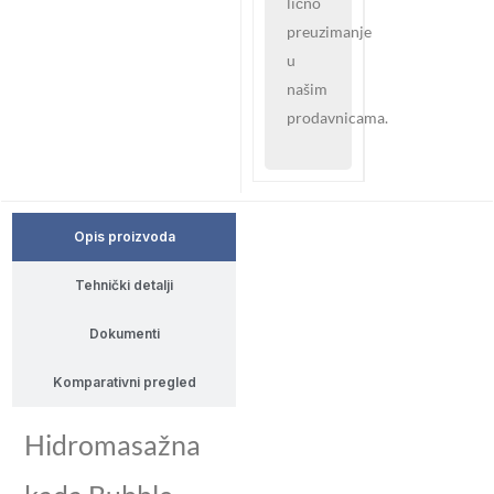
lično
preuzimanje
u
našim
prodavnicama.
Opis proizvoda
Tehnički detalji
Dokumenti
Komparativni pregled
Hidromasažna