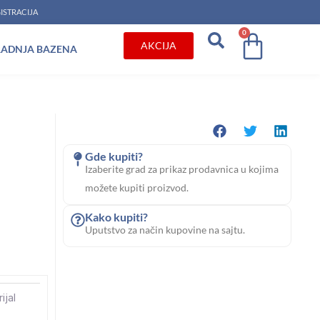
ISTRACIJA
0
Cart
AKCIJA
RADNJA BAZENA
Gde kupiti?
Izaberite grad za prikaz prodavnica u kojima
možete kupiti proizvod.
Kako kupiti?
Uputstvo za način kupovine na sajtu.
ijal