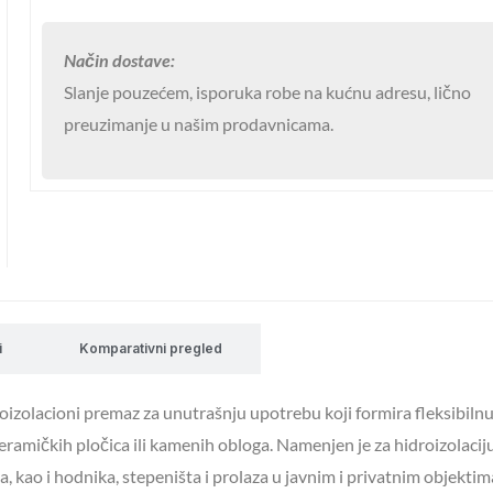
Način dostave:
Slanje pouzećem, isporuka robe na kućnu adresu, lično
preuzimanje u našim prodavnicama.
i
Komparativni pregled
izolacioni premaz za unutrašnju upotrebu koji formira fleksibilnu
mičkih pločica ili kamenih obloga. Namenjen je za hidroizolaciju
, kao i hodnika, stepeništa i prolaza u javnim i privatnim objektim