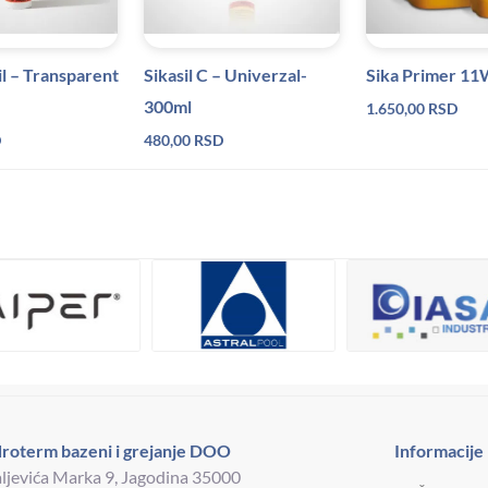
il – Transparent
Sikasil C – Univerzal-
Sika Primer 11
300ml
1.650,00
RSD
D
480,00
RSD
roterm bazeni i grejanje DOO
Informacije
ljevića Marka 9, Jagodina 35000