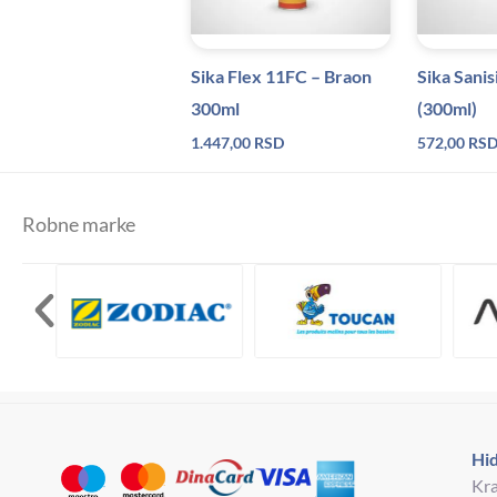
Sika Flex 11FC – Braon
Sika Sanis
300ml
(300ml)
1.447,00
RSD
572,00
RS
Robne marke
Hid
Kra