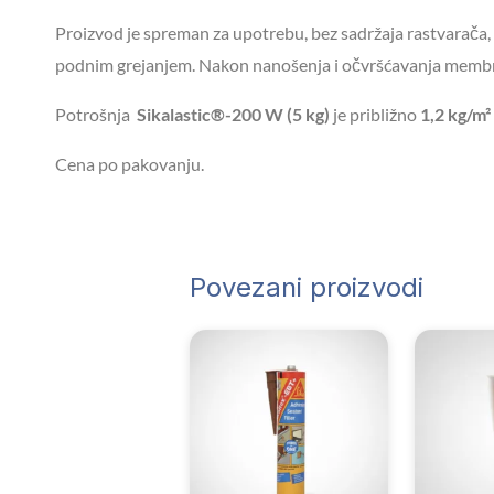
Proizvod je spreman za upotrebu, bez sadržaja rastvarača, i
podnim grejanjem. Nakon nanošenja i očvršćavanja membra
Potrošnja
Sikalastic®-200 W (5 kg)
je približno
1,2 kg/m²
Cena po pakovanju.
Povezani proizvodi