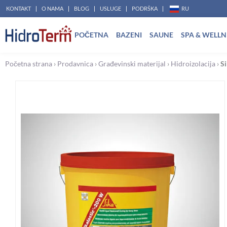
Pređi
KONTAKT
O NAMA
BLOG
USLUGE
PODRŠKA
RU
na
POČETNA
BAZENI
SAUNE
SPA & WELLN
sadržaj
Početna strana
›
Prodavnica
›
Građevinski materijal
›
Hidroizolacija
›
Si