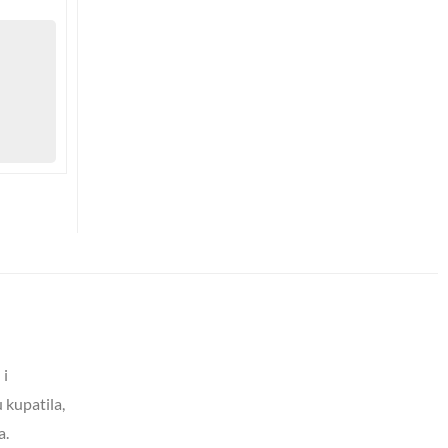
 i
 kupatila,
a.