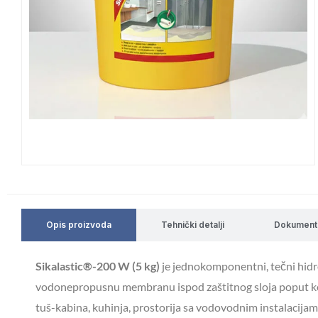
Opis proizvoda
Tehnički detalji
Dokument
Sikalastic®-200 W (5 kg)
je jednokomponentni, tečni hidro
vodonepropusnu membranu ispod zaštitnog sloja poput kera
tuš-kabina, kuhinja, prostorija sa vodovodnim instalacijama