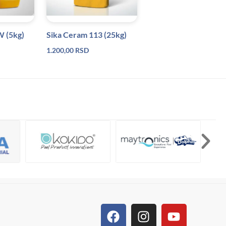
W (5kg)
Sika Ceram 113 (25kg)
1.200,00
RSD
Facebook
Linkedin
Tiktok
Instagram
Viber
Pinterest
Youtube
Whatsa
Houzz