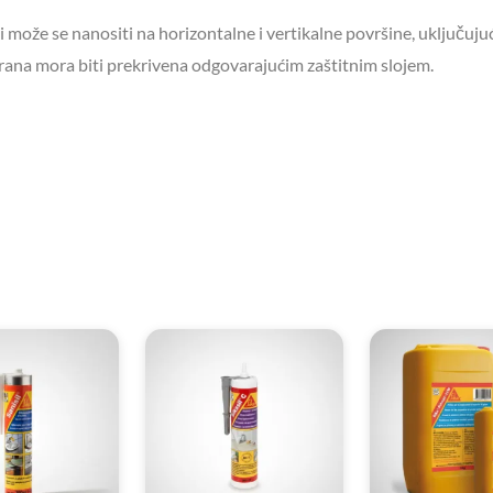
 može se nanositi na horizontalne i vertikalne površine, uključujuć
na mora biti prekrivena odgovarajućim zaštitnim slojem.