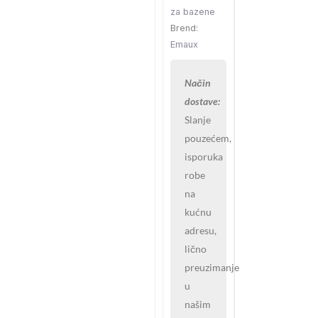
za bazene
Brend:
Emaux
Način
dostave:
Slanje
pouzećem,
isporuka
robe
na
kućnu
adresu,
lično
preuzimanje
u
našim