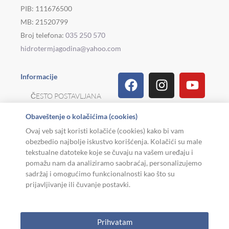
PIB: 111676500
MB: 21520799
Broj telefona:
035 250 570
hidrotermjagodina@yahoo.com
Facebook
Linkedin
Tiktok
Instagram
Viber
Pinterest
Youtu
What
Houz
Informacije
ČESTO POSTAVLJANA
PITANJA
Obaveštenje o kolačićima (cookies)
REKLAMACIJE I
Ovaj veb sajt koristi kolačiće (cookies) kako bi vam
POVRAT ROBE
obezbedio najbolje iskustvo korišćenja. Kolačići su male
tekstualne datoteke koje se čuvaju na vašem uređaju i
MOJA KARIJERA
pomažu nam da analiziramo saobraćaj, personalizujemo
sadržaj i omogućimo funkcionalnosti kao što su
USLOVI KORIŠĆENJA
prijavljivanje ili čuvanje postavki.
Copyright © 2026. Hidroterm Jagodina
Prihvatam