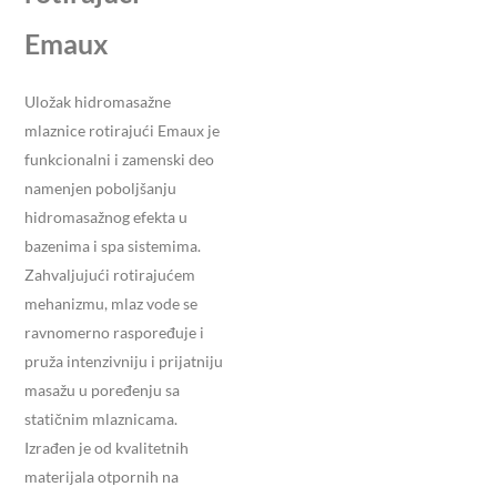
Emaux
Uložak hidromasažne
mlaznice rotirajući Emaux je
funkcionalni i zamenski deo
namenjen poboljšanju
hidromasažnog efekta u
bazenima i spa sistemima.
Zahvaljujući rotirajućem
mehanizmu, mlaz vode se
ravnomerno raspoređuje i
pruža intenzivniju i prijatniju
masažu u poređenju sa
statičnim mlaznicama.
Izrađen je od kvalitetnih
materijala otpornih na