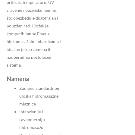
pritisak, temperaturu, UV
zračenje i bazensku hemiju,
što obezbeđuje dugotrajan i
pouzdan rad. Uložak je
kompatibilan sa Emaux
hidromasažnim mlaznicama i
idealan je kao zamena ili
nadogradnja postojećeg
sistema.
Namena
Zamenu standardnog
uloška hidromasažne
mlaznice
Intenzivniju i
ravnomerniju
hidromasažu