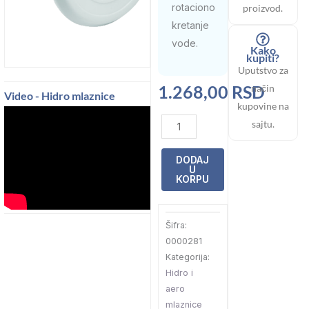
rotaciono
proizvod.
kretanje
vode.
Kako
kupiti?
Uputstvo za
1.268,00
RSD
način
Video - Hidro mlaznice
kupovine na
Uložak
sajtu.
hidromasažne
mlaznice
DODAJ
U
rotirajući
KORPU
Emaux
(EM0048)
Šifra:
količina
0000281
Kategorija:
Hidro i
aero
mlaznice