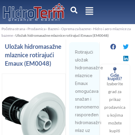
Pređi
na
sadržaj
Početna strana
›
Prodavnica
›
Bazeni
›
Oprema za bazene
›
Hidro i aero mlaznice za
bazene
›
Uložak hidromasažne mlaznice rotirajući Emaux (EM0048)
Uložak hidromasažne
Rotirajući
mlaznice rotirajući
uložak
Emaux (EM0048)
hidromasažne
Gde
mlaznice
kupiti?
Emaux
Izaberite
omogućava
grad za
snažan i
prikaz
ravnomerno
prodavnica
raspoređen
u kojima
hidromasažni
možete
mlaz uz
kupiti