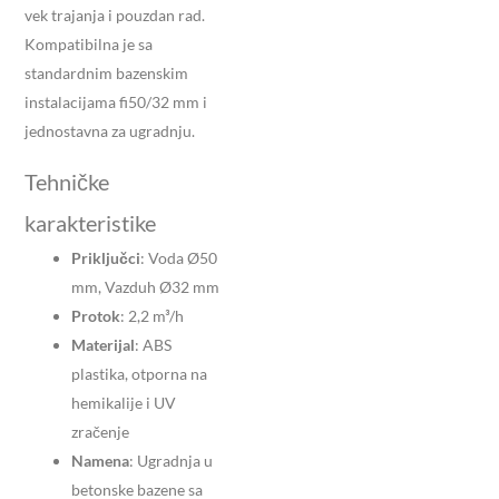
vek trajanja i pouzdan rad.
Kompatibilna je sa
standardnim bazenskim
instalacijama fi50/32 mm i
jednostavna za ugradnju.
Tehničke
karakteristike
Priključci
:
Voda Ø50
mm, Vazduh Ø32 mm
Protok
:
2,2 m³/h
Materijal
:
ABS
plastika, otporna na
hemikalije i UV
zračenje
Namena
:
Ugradnja u
betonske bazene sa