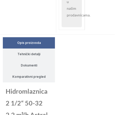
u
našim
prodavnicama.
Opis proizvoda
Tehnički detalji
Dokumenti
Komparativni pregled
Hidromlaznica
2 1/2“ 50-32
2,2 m³/h Astral