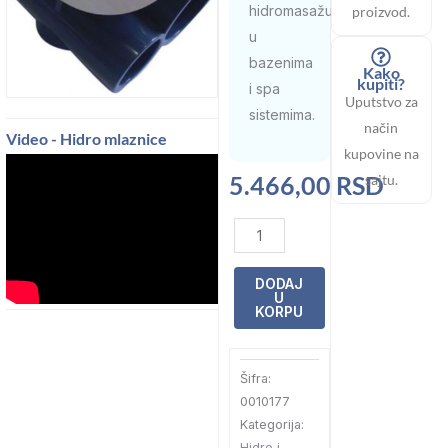
hidromasažu
proizvod.
u
bazenima
Kako
kupiti?
i spa
Uputstvo za
sistemima.
način
Video - Hidro mlaznice
kupovine na
5.466,00
RSD
sajtu.
Hidromlaznica
2
1/2“
DODAJ
U
50-
KORPU
32
2,2m3/h
Šifra:
Astral
0010177
(32641)
Kategorija:
količina
Hidro i