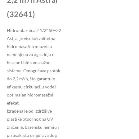
(32641)
Hidromlaznica 2 1/2″ 50–32
Astral je visokokvalitetna
hidromasažna mlaznica
namenjena za ugradnju u
bazene i hidromasažne
sisteme. Omogućava protok
do 2,2 m³/h, što garantuje
efikasnu cirkulaciju vode i
optimalan hidromasažni
efekat.
Izrađena je od izdržljive
plastike otpornog na UV
zračenje, bazensku hemiju i
pritisak, što osigurava dug