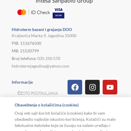
Hidroterm bazeni i grejanje DOO
Kraljevića Marka 9, Jagodina 35000
PIB: 111676500
MB: 21520799
Broj telefona:
035 250 570
hidrotermjagodina@yahoo.com
Facebook
Linkedin
Tiktok
Instagram
Viber
Pinterest
Youtu
What
Houz
Informacije
ČESTO POSTAVLJANA
PITANJA
Obaveštenje o kolačićima (cookies)
REKLAMACIJE I
Ovaj veb sajt koristi kolačiće (cookies) kako bi vam
POVRAT ROBE
obezbedio najbolje iskustvo korišćenja. Kolačići su male
tekstualne datoteke koje se čuvaju na vašem uređaju i
MOJA KARIJERA