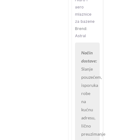
aero
mlaznice
za bazene
Brend:
Astral
Način
dostave:
Slanje
pouzećem,
isporuka
robe
na
kućnu
adresu,
lično
preuzimanje