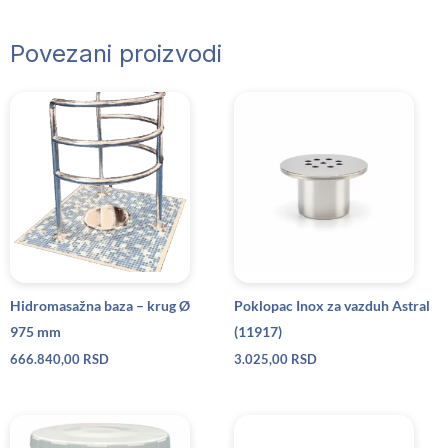
Povezani proizvodi
Hidromasažna baza – krug Ø
Poklopac Inox za vazduh Astral
975 mm
(11917)
666.840,00
RSD
3.025,00
RSD