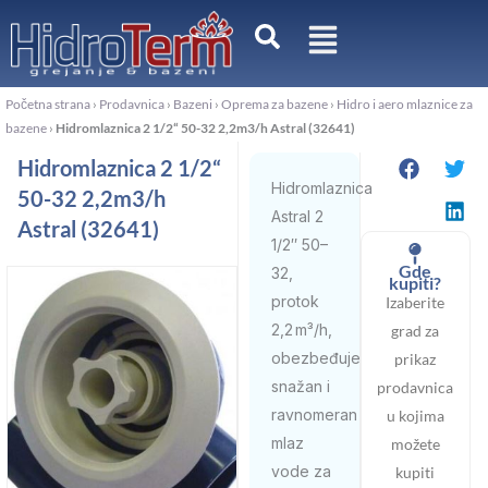
Pređi
na
sadržaj
Početna strana
›
Prodavnica
›
Bazeni
›
Oprema za bazene
›
Hidro i aero mlaznice za
bazene
›
Hidromlaznica 2 1/2“ 50-32 2,2m3/h Astral (32641)
Hidromlaznica 2 1/2“
Hidromlaznica
50-32 2,2m3/h
Astral 2
Astral (32641)
1/2″ 50–
Gde
32,
kupiti?
protok
Izaberite
2,2 m³/h,
grad za
obezbeđuje
prikaz
snažan i
prodavnica
ravnomeran
u kojima
mlaz
možete
vode za
kupiti