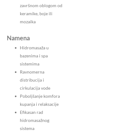
završnom oblogom od
keramike, boje ili
mozaika
Namena
Hidromasaža u
bazenima i spa
sistemima
Ravnomerna
distribucija i
cirkulacija vode
Poboljšanje komfora
kupanja i relaksacije
Efikasan rad
hidromasažnog
sistema