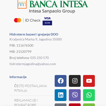
Hidroterm bazeni i grejanje DOO
Kraljevića Marka 9, Jagodina 35000
PIB: 111676500
MB: 21520799
Broj telefona:
035 250 570
hidrotermjagodina@yahoo.com
Facebook
Linkedin
Tiktok
Instagram
Viber
Pinterest
Youtu
What
Houz
Informacije
ČESTO POSTAVLJANA
PITANJA
REKLAMACIJE I
POVRAT ROBE