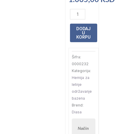
Netacal
Super
čistač
DODAJ
U
kamenca
KORPU
1l
količina
Šifra:
0000232
Kategorija:
Hemija za
letnje
održavanje
bazena
Brend:
Diasa
Način