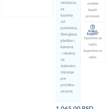
nečistoća
možete
sa
kupiti
bazena
proizvod.
od
poliestera,
Kako
kupiti?
fiberglasa,
Uputstvo za
plastike i
način
kamena
kupovine na
– idealno
sajtu.
za
dubinsko
čišćenje
pre
početka
sezone.
1.065,00
RSD