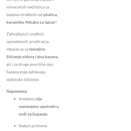
mineralnih nečistoća sa
bazena izrađenih od
pločica,
keramike. Nikako za lajner!
Zahvaljujući snažnoj
sposobnosti prodiranja,
idealan je za
temeljno
čišćenje zidova i dna bazena
,
ali i za druge površine oko
bazena koje zahtevaju
dubinsko čišćenje.
Napomena:
Sredstvo
nije
namenjeno upotrebi u
vodi za kupanje
.
Nakon primene,