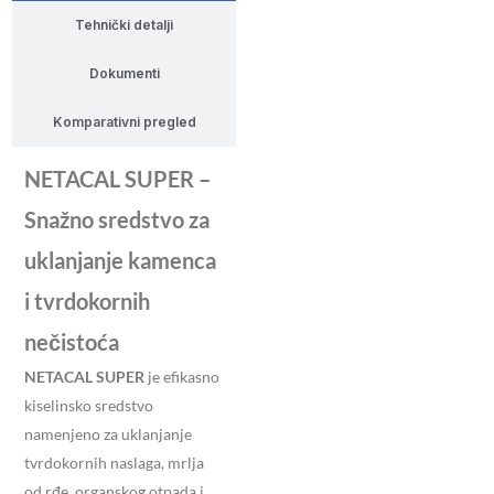
Tehnički detalji
Dokumenti
Komparativni pregled
NETACAL SUPER –
Snažno sredstvo za
uklanjanje kamenca
i tvrdokornih
nečistoća
NETACAL SUPER
je efikasno
kiselinsko sredstvo
namenjeno za uklanjanje
tvrdokornih naslaga, mrlja
od rđe, organskog otpada i