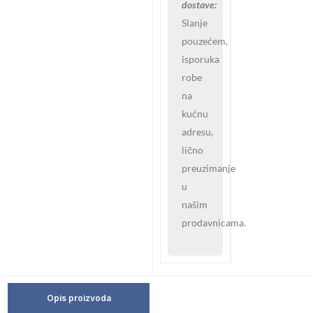
dostave:
Slanje
pouzećem,
isporuka
robe
na
kućnu
adresu,
lično
preuzimanje
u
našim
prodavnicama.
Opis proizvoda