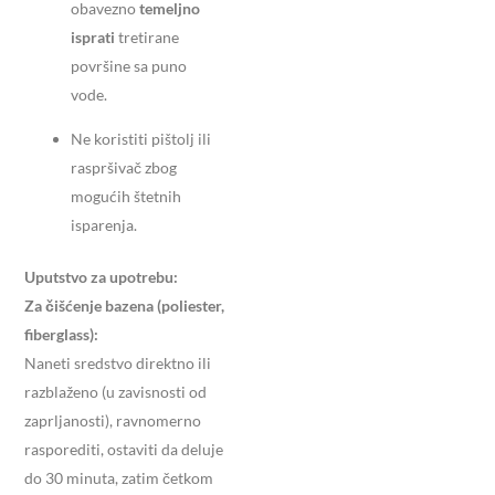
obavezno
temeljno
isprati
tretirane
površine sa puno
vode.
Ne koristiti pištolj ili
raspršivač zbog
mogućih štetnih
isparenja.
Uputstvo za upotrebu:
Za čišćenje bazena (poliester,
fiberglass):
Naneti sredstvo direktno ili
razblaženo (u zavisnosti od
zaprljanosti), ravnomerno
rasporediti, ostaviti da deluje
do 30 minuta, zatim četkom