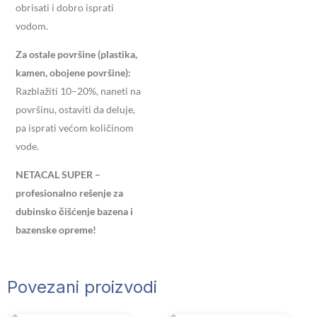
obrisati i dobro isprati
vodom.
Za ostale površine (plastika,
kamen, obojene površine):
Razblažiti 10–20%, naneti na
površinu, ostaviti da deluje,
pa isprati većom količinom
vode.
NETACAL SUPER –
profesionalno rešenje za
dubinsko čišćenje bazena i
bazenske opreme!
Povezani proizvodi