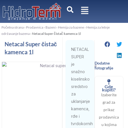
Pređi
na
sadržaj
Početna strana
›
Prodavnica
›
Bazeni
›
Hemija za bazene
›
Hemija za letnje
održavanje bazena
›
Netacal Super čistač kamenca 1l
Netacal Super čistač
NETACAL
kamenca 1l
SUPER
Dodatne
je
fotografije
snažno
kiselinsko
Gde
sredstvo
kupiti?
za
Izaberite
uklanjanje
grad za
kamenca,
prikaz
rđe i
prodavnica
tvrdokornih
u kojima