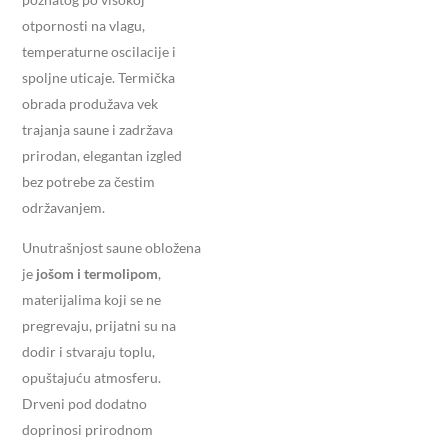
otpornosti na vlagu,
temperaturne oscilacije i
spoljne uticaje. Termička
obrada produžava vek
trajanja saune i zadržava
prirodan, elegantan izgled
bez potrebe za čestim
održavanjem.
Unutrašnjost saune obložena
je
jošom i termolipom
,
materijalima koji se ne
pregrevaju, prijatni su na
dodir i stvaraju toplu,
opuštajuću atmosferu.
Drveni pod dodatno
doprinosi prirodnom