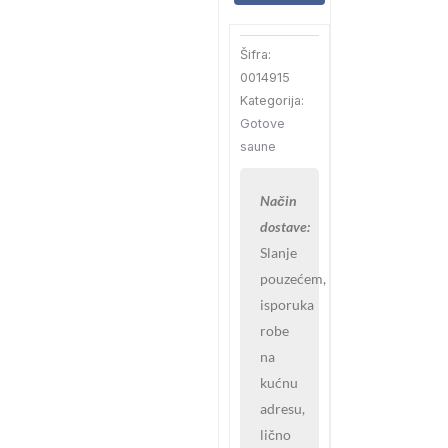
podlogom
2.3x1.5x2.55
Šifra:
količina
0014915
Kategorija:
Gotove
saune
Način
dostave:
Slanje
pouzećem,
isporuka
robe
na
kućnu
adresu,
lično