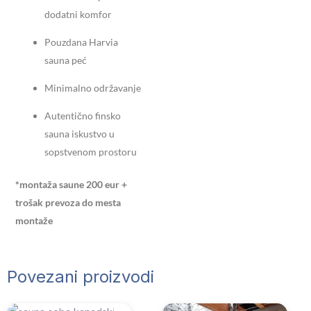
dodatni komfor
Pouzdana Harvia
sauna peć
Minimalno održavanje
Autentično finsko
sauna iskustvo u
sopstvenom prostoru
*montaža saune 200 eur +
trošak prevoza do mesta
montaže
Povezani proizvodi