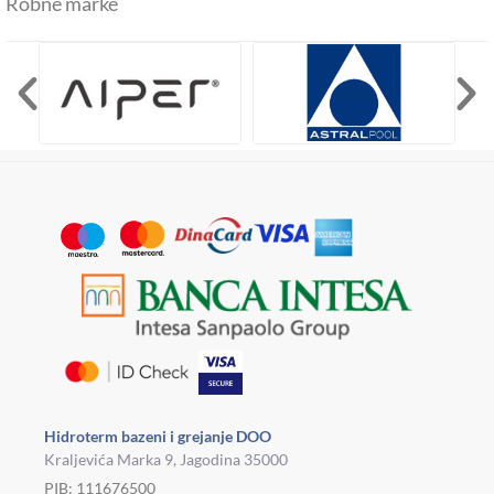
Robne marke
Hidroterm bazeni i grejanje DOO
Kraljevića Marka 9, Jagodina 35000
PIB: 111676500