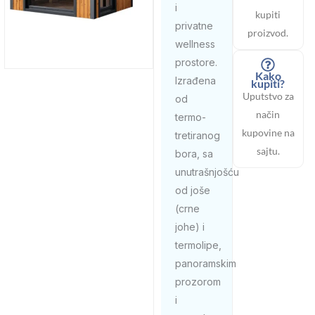
i
kupiti
privatne
proizvod.
wellness
prostore.
Kako
Izrađena
kupiti?
Uputstvo za
od
način
termo-
kupovine na
tretiranog
sajtu.
bora, sa
unutrašnjošću
od joše
(crne
johe) i
termolipe,
panoramskim
prozorom
i