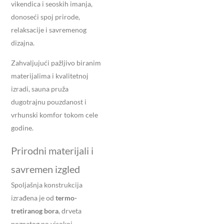
vikendica i seoskih imanja,
donoseći spoj prirode,
relaksacije i savremenog
dizajna.
Zahvaljujući pažljivo biranim
materijalima i kvalitetnoj
izradi, sauna pruža
dugotrajnu pouzdanost i
vrhunski komfor tokom cele
godine.
Prirodni materijali i
savremen izgled
Spoljašnja konstrukcija
izrađena je od
termo-
tretiranog bora
, drveta
poznatog po visokoj