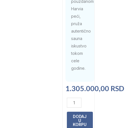
pouzdanom
Harvia
peći,
pruža
autentično
sauna
iskustvo
tokom
cele
godine.
1.305.000,00
RSD
Drvena
spoljna
sauna
DODAJ
U
sa
KORPU