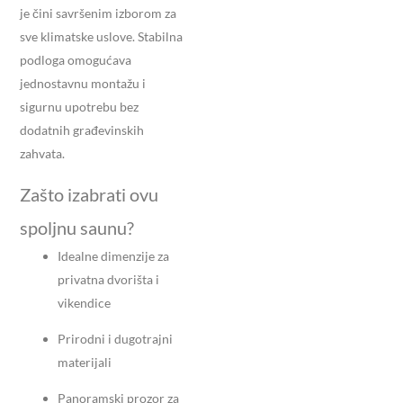
je čini savršenim izborom za
sve klimatske uslove. Stabilna
podloga omogućava
jednostavnu montažu i
sigurnu upotrebu bez
dodatnih građevinskih
zahvata.
Zašto izabrati ovu
spoljnu saunu?
Idealne dimenzije za
privatna dvorišta i
vikendice
Prirodni i dugotrajni
materijali
Panoramski prozor za