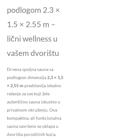
podlogom 2.3 ×
1.5 × 2.55 m –
lični wellness u
vašem dvorištu
Drvena spoljna sauna sa
podlogom dimenzija
2,3 × 1,5
× 2,55 m
predstavlja idealno
rešenje za sve koji žele
autentično sauna iskustvo u
privatnom okruženju. Ova
kompaktna, ali funkcionalna
sauna savršeno se uklapa u
dvorišta porodičnih kuća,