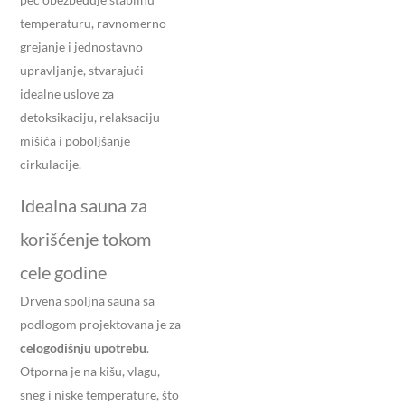
temperaturu, ravnomerno
grejanje i jednostavno
upravljanje, stvarajući
idealne uslove za
detoksikaciju, relaksaciju
mišića i poboljšanje
cirkulacije.
Idealna sauna za
korišćenje tokom
cele godine
Drvena spoljna sauna sa
podlogom projektovana je za
celogodišnju upotrebu
.
Otporna je na kišu, vlagu,
sneg i niske temperature, što