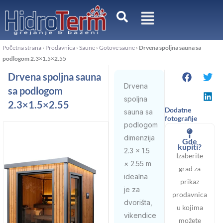
Pređi
na
sadržaj
Početna strana
›
Prodavnica
›
Saune
›
Gotove saune
›
Drvena spoljna sauna sa
podlogom 2.3×1.5×2.55
Drvena spoljna sauna
Drvena
sa podlogom
spoljna
2.3×1.5×2.55
Dodatne
sauna sa
fotografije
podlogom
dimenzija
Gde
kupiti?
2.3 × 1.5
Izaberite
× 2.55 m
grad za
idealna
prikaz
je za
prodavnica
dvorišta,
u kojima
vikendice
možete