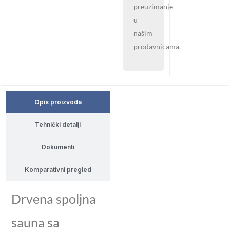
preuzimanje
u
našim
prodavnicama.
Opis proizvoda
Tehnički detalji
Dokumenti
Komparativni pregled
Drvena spoljna
sauna sa