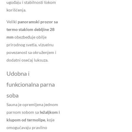
ugođaju i stabilnosti tokom
korišćenja.
Veliki
panoramski prozor sa
termo staklom debljine 28
mm
obezbeđuje obilje
prirodnog svetla, vizuelnu
povezanost sa okruženjem i
dodatni osećaj luksuza.
Udobna i
funkcionalna parna
soba
Sauna je opremljena jednom
parnom sobom sa
ležaljkom i
klupom od termolipe
, koje
omogućavaju pravilno