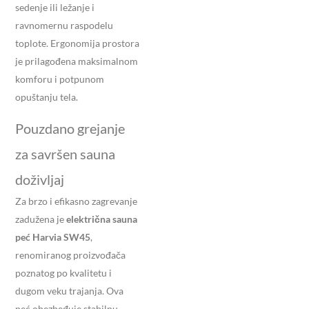
sedenje ili ležanje i
ravnomernu raspodelu
toplote. Ergonomija prostora
je prilagođena maksimalnom
komforu i potpunom
opuštanju tela.
Pouzdano grejanje
za savršen sauna
doživljaj
Za brzo i efikasno zagrevanje
zadužena je
električna sauna
peć Harvia SW45
,
renomiranog proizvođača
poznatog po kvalitetu i
dugom veku trajanja. Ova
peć obezbeđuje stabilnu