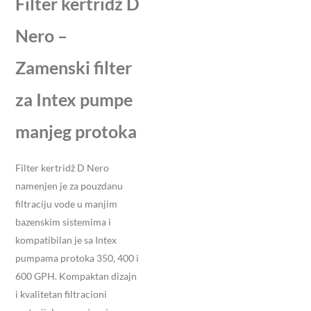
Filter kertridž D
Nero –
Zamenski filter
za Intex pumpe
manjeg protoka
Filter kertridž D Nero
namenjen je za pouzdanu
filtraciju vode u manjim
bazenskim sistemima i
kompatibilan je sa Intex
pumpama protoka 350, 400 i
600 GPH. Kompaktan dizajn
i kvalitetan filtracioni