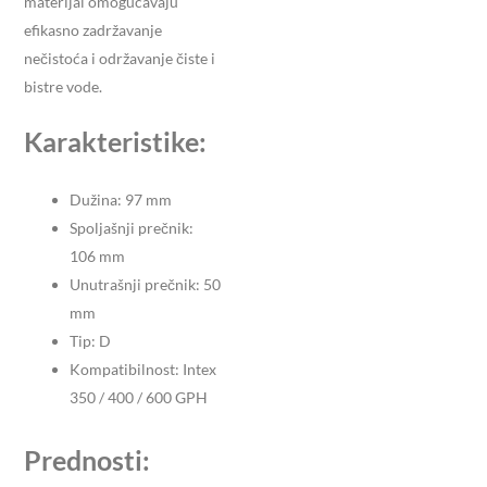
materijal omogućavaju
efikasno zadržavanje
nečistoća i održavanje čiste i
bistre vode.
Karakteristike:
Dužina: 97 mm
Spoljašnji prečnik:
106 mm
Unutrašnji prečnik: 50
mm
Tip: D
Kompatibilnost: Intex
350 / 400 / 600 GPH
Prednosti: