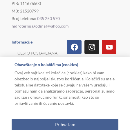
PIB: 111676500
MB: 21520799
Broj telefona:
035 250 570
hidrotermjagodina@yahoo.com
Facebook
Linkedin
Tiktok
Instagram
Viber
Pinterest
Youtu
What
Houz
Informacije
ČESTO POSTAVLJANA
PITANJA
Obaveštenje o kolačićima (cookies)
REKLAMACIJE I
Ovaj veb sajt koristi kolačiće (cookies) kako bi vam
POVRAT ROBE
obezbedio najbolje iskustvo korišćenja. Kolačići su male
tekstualne datoteke koje se čuvaju na vašem uređaju i
MOJA KARIJERA
pomažu nam da analiziramo saobraćaj, personalizujemo
sadržaj i omogućimo funkcionalnosti kao što su
USLOVI KORIŠĆENJA
prijavljivanje ili čuvanje postavki.
Copyright © 2026. Hidroterm Jagodina
Prihvatam