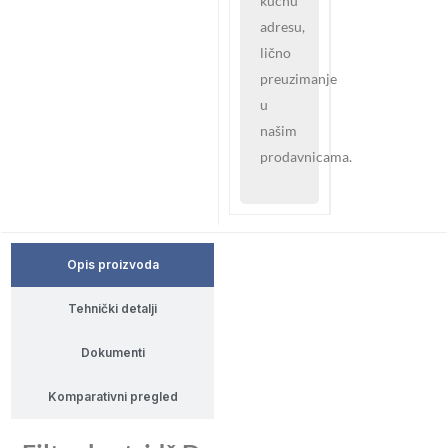
kućnu
adresu,
lično
preuzimanje
u
našim
prodavnicama.
Opis proizvoda
Tehnički detalji
Dokumenti
Komparativni pregled