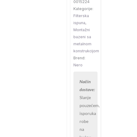
0015224
x
Kategorije:
uFi50mm)
Filterska
количина
ispuna
,
Montažni
bazeni sa
metalnom
konstrukcijom
Brend:
Nero
Način
dostave:
Slanje
pouzećem,
isporuka
robe
na