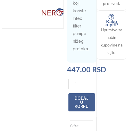
koji
proizvod.
koriste
Intex
Kako
kupiti?
filter
Uputstvo za
pumpe
način
nižeg
kupovine na
protoka.
sajtu.
447,00
RSD
Filter
ketridž
D
DODAJ
U
Nero
KORPU
(H97mm
x
Šifra:
Fi106mm