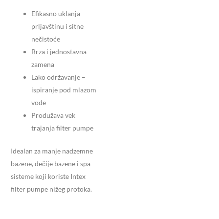
Efikasno uklanja
prljavštinu i sitne
nečistoće
Brza i jednostavna
zamena
Lako održavanje –
ispiranje pod mlazom
vode
Produžava vek
trajanja filter pumpe
Idealan za manje nadzemne
bazene, dečije bazene i spa
sisteme koji koriste Intex
filter pumpe nižeg protoka.