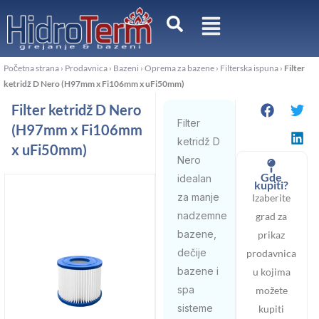
Пређи
на
садржај
Početna strana
›
Prodavnica
›
Bazeni
›
Oprema za bazene
›
Filterska ispuna
›
Filter
ketridž D Nero (H97mm x Fi106mm x uFi50mm)
Filter ketridž D Nero
Filter
(H97mm x Fi106mm
ketridž D
x uFi50mm)
Nero
Gde
idealan
kupiti?
za manje
Izaberite
nadzemne
grad za
bazene,
prikaz
dečije
prodavnica
bazene i
u kojima
spa
možete
sisteme
kupiti