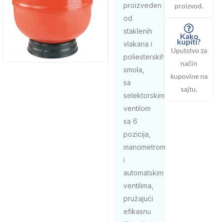
proizveden
proizvod.
od
staklenih
Kako
kupiti?
vlakana i
Uputstvo za
poliesterskih
način
smola,
kupovine na
sa
sajtu.
selektorskim
ventilom
sa 6
pozicija,
manometrom
i
automatskim
ventilima,
pružajući
efikasnu