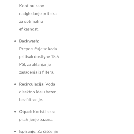
Kontinuirano
nadgledanje pritiska
za optimalnu
efikasnost.
Backwash
:
Preporučuje se kada
pritisak dostigne 18,5
PSI, za uklanjanje
zagađenja iz filtera.
Recirculacija
: Voda
direktno ide u bazen,
bez filtracije.
Otpad
: Koristi se za
pražnjenje bazena.
Ispiranje
: Za čišćenje