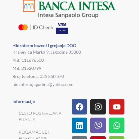
Hidroterm bazeni i grejanje DOO
Kraljevića Marka 9, Jagodina 35000
PIB: 111676500
MB: 21520799
Broj telefona:
035 250 570
hidrotermjagodina@yahoo.com
Facebook
Linkedin
Tiktok
Instagram
Viber
Pinterest
Youtu
What
Houz
Informacije
ČESTO POSTAVLJANA
PITANJA
REKLAMACIJE I
POVRAT ROBE