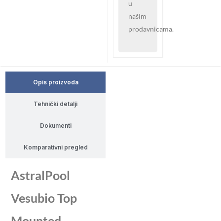
u
našim
prodavnicama.
Opis proizvoda
Tehnički detalji
Dokumenti
Komparativni pregled
AstralPool
Vesubio Top
Mounted