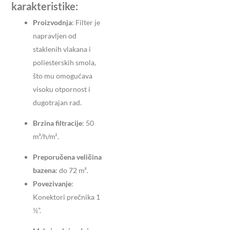
karakteristike:
Proizvodnja
: Filter je
napravljen od
staklenih vlakana i
poliesterskih smola,
što mu omogućava
visoku otpornost i
dugotrajan rad.
Brzina filtracije
: 50
m³/h/m².
Preporučena veličina
bazena
: do 72 m³.
Povezivanje
:
Konektori prečnika 1
½”.