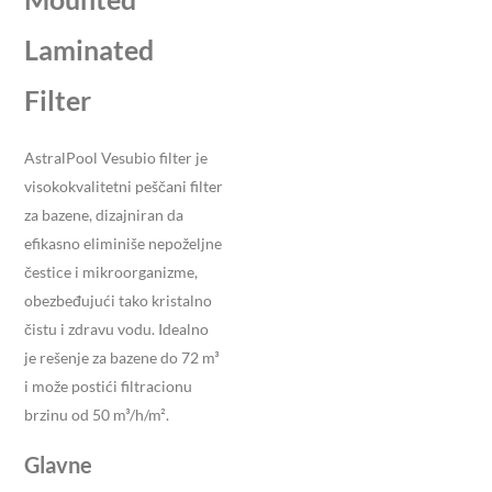
Laminated
Filter
AstralPool Vesubio filter je
visokokvalitetni peščani filter
za bazene, dizajniran da
efikasno eliminiše nepoželjne
čestice i mikroorganizme,
obezbeđujući tako kristalno
čistu i zdravu vodu. Idealno
je rešenje za bazene do 72 m³
i može postići filtracionu
brzinu od 50 m³/h/m².
Glavne