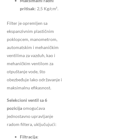
Maksimalni radni
pritisak
: 2,5 Kg/cm².
Filter je opremljen sa
ekspanzivnim plastičnim
poklopcem, manometrom,
automatskim i mehaničkim
ventilima za vazduh, kao i
mehaničkim ventilom za
otpuštanje vode, što
obezbeđuje lako održavanje i
maksimalnu efikasnost.
Selekcioni ventil sa 6
pozicija
omogućava
jednostavno upravljanje
radom filtera, uključujući:
Filtracija
: