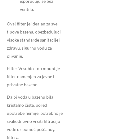
isporučuju se bez
ventila.
Ovaj filter je idealan za sve
tipove bazena, obezbeđujući
visoke standarde sanitacije i
zdravu, sigurnu vodu za
plivanje.
Filter Vesubio Top mount je
filter namenjen za javne i
privatne bazene.
Da bi voda u bazenu bila
kristalno čista, pored
upotrebe hemije, potrebno je
svakodnevno vršiti filtraciju
vode uz pomoć peščanog
filtera.