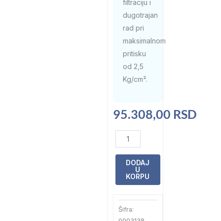
filtraciju i
dugotrajan
rad pri
maksimalnom
pritisku
od 2,5
Kg/cm².
95.308,00
RSD
Filter
Astral
Vesubio
DODAJ
U
Top
KORPU
mounted
9000
Šifra:
l/h
0003138