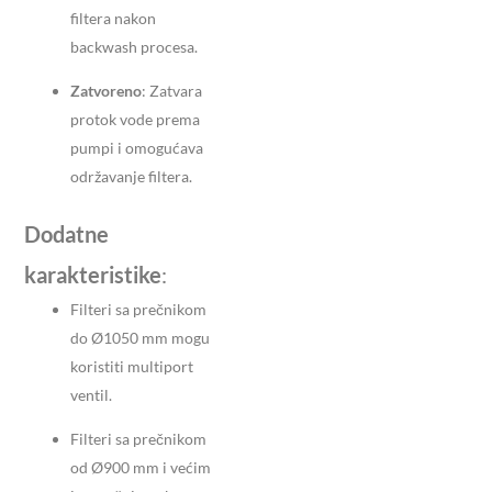
filtera nakon
backwash procesa.
Zatvoreno
: Zatvara
protok vode prema
pumpi i omogućava
održavanje filtera.
Dodatne
karakteristike
:
Filteri sa prečnikom
do Ø1050 mm mogu
koristiti multiport
ventil.
Filteri sa prečnikom
od Ø900 mm i većim