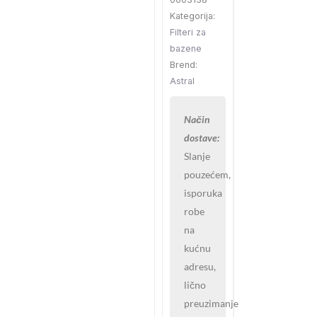
fi
Kategorija:
500mm
Filteri za
outlet
bazene
50
Brend:
mm
Astral
količina
Način
dostave:
Slanje
pouzećem,
isporuka
robe
na
kućnu
adresu,
lično
preuzimanje