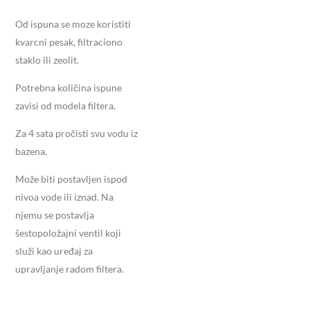
Od ispuna se moze koristiti
kvarcni pesak, filtraciono
staklo ili zeolit.
Potrebna količina ispune
zavisi od modela filtera.
Za 4 sata pročisti svu vodu iz
bazena.
Može biti postavljen ispod
nivoa vode ili iznad. Na
njemu se postavlja
šestopoložajni ventil koji
služi kao uređaj za
upravljanje radom filtera.