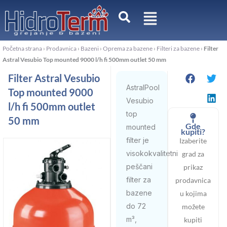
Pređi
na
sadržaj
Početna strana
›
Prodavnica
›
Bazeni
›
Oprema za bazene
›
Filteri za bazene
›
Filter
Astral Vesubio Top mounted 9000 l/h fi 500mm outlet 50 mm
Filter Astral Vesubio
AstralPool
Top mounted 9000
Vesubio
l/h fi 500mm outlet
top
50 mm
Gde
mounted
kupiti?
filter je
Izaberite
visokokvalitetni
grad za
peščani
prikaz
filter za
prodavnica
bazene
u kojima
do 72
možete
m³,
kupiti