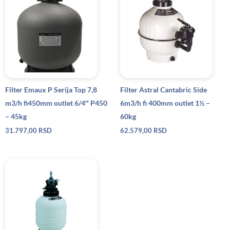
Filter Emaux P Serija Top 7,8
Filter Astral Cantabric Side
m3/h fi450mm outlet 6/4″ P450
6m3/h fi 400mm outlet 1½ –
– 45kg
60kg
31.797,00
RSD
62.579,00
RSD