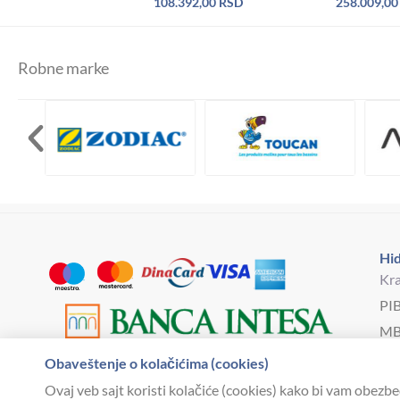
108.392,00
RSD
258.009,0
Robne marke
Hid
Kra
PI
MB
Bro
Obaveštenje o kolačićima (cookies)
hi
Ovaj veb sajt koristi kolačiće (cookies) kako bi vam obezbe