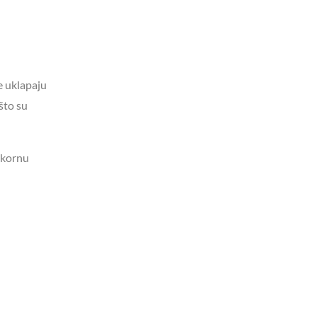
e uklapaju
što su
ekornu