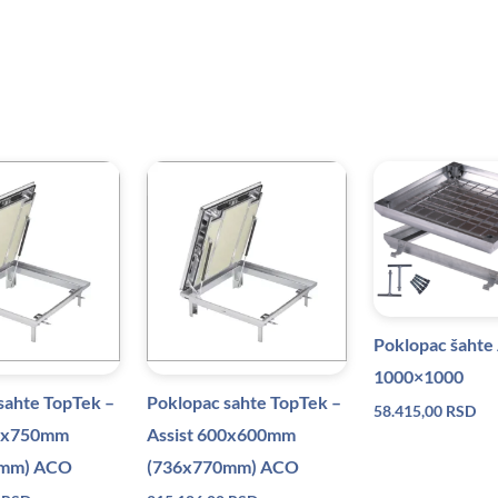
Poklopac šahte 
1000×1000
sahte TopTek –
Poklopac sahte TopTek –
58.415,00
RSD
50x750mm
Assist 600x600mm
0mm) ACO
(736x770mm) ACO