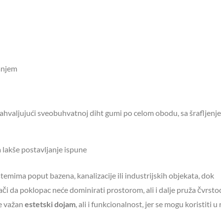
anjem
valjujući sveobuhvatnoj diht gumi po celom obodu, sa šrafljenj
lakše postavljanje ispune
stemima poput bazena, kanalizacije ili industrijskih objekata, dok
či da poklopac neće dominirati prostorom, ali i dalje pruža čvrstoć
je važan
estetski dojam
, ali i funkcionalnost, jer se mogu koristiti u 