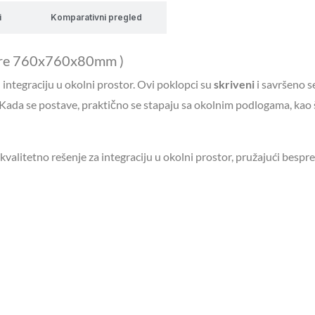
i
Komparativni pregled
mere 760x760x80mm )
integraciju u okolni prostor. Ovi poklopci su
skriveni
i savršeno s
 Kada se postave, praktično se stapaju sa okolnim podlogama, kao 
valitetno rešenje za integraciju u okolni prostor, pružajući bespr