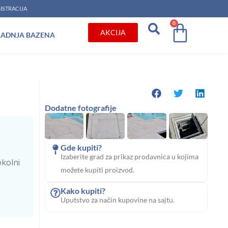
ISTRACIJA
0
Cart
AKCIJA
RADNJA BAZENA
Dodatne fotografije
Gde kupiti?
Izaberite grad za prikaz prodavnica u kojima
okolni
možete kupiti proizvod.
Kako kupiti?
Uputstvo za način kupovine na sajtu.