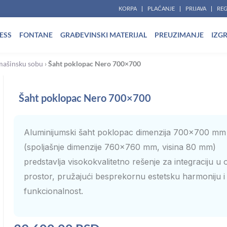
KORPA
PLAĆANJE
PRIJAVA
REG
ESS
FONTANE
GRAĐEVINSKI MATERIJAL
PREUZIMANJE
IZG
mašinsku sobu
›
Šaht poklopac Nero 700×700
Šaht poklopac Nero 700×700
Aluminijumski šaht poklopac dimenzija 700×700 mm
(spoljašnje dimenzije 760×760 mm, visina 80 mm)
predstavlja visokokvalitetno rešenje za integraciju u 
prostor, pružajući besprekornu estetsku harmoniju i
funkcionalnost.