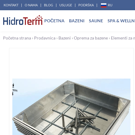
Pređi
KONTAKT
O NAMA
BLOG
USLUGE
PODRŠKA
RU
na
POČETNA
BAZENI
SAUNE
SPA & WELLN
sadržaj
Početna strana
›
Prodavnica
›
Bazeni
›
Oprema za bazene
›
Elementi za 