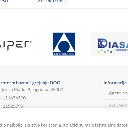
0
RSD
215.186,00
RSD
roterm bazeni i grejanje DOO
Informacije
ljevića Marka 9, Jagodina 35000
ČESTO PO
B: 111676500
REKLAMAC
: 21520799
j telefona:
035 250 570
MOJA KAR
drotermjagodina@yahoo.com
dio najbolje iskustvo korišćenja. Kolačići su male tekstualne datot