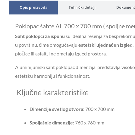
Opis proizvoda
Tehnički detalji
Dokument
Poklopac šahte AL 700 x 700 mm ( spoljne 
Šaht poklopci za ispunu
su idealna rešenja za besprekornu 
u površinu, čime omogućavaju
estetski ujednačen izgled
.
pločice ili asfalt, i ne ometaju izgled prostora.
Aluminijumski šaht poklopac dimenzija predstavlja visokok
estetsku harmoniju i funkcionalnost.
Ključne karakteristike
Dimenzije svetlog otvora
:
700 x 700 mm
Spoljašnje dimenzije
:
760 x 760 mm