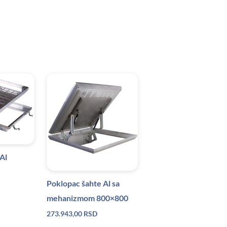
Al
Poklopac šahte Al sa
mehanizmom 800×800
273.943,00
RSD