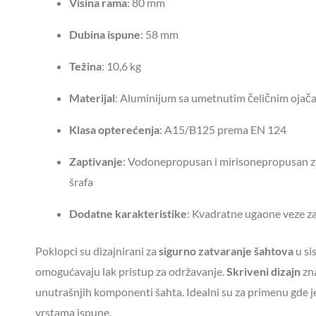
Visina rama
:
80 mm
Dubina ispune
:
58 mm
Težina
:
10,6 kg
Materijal
:
Aluminijum sa umetnutim čeličnim ojač
Klasa opterećenja
:
A15/B125 prema EN 124
Zaptivanje
:
Vodonepropusan i mirisonepropusan zah
šrafa
Dodatne karakteristike
:
Kvadratne ugaone veze za 
Poklopci su dizajnirani za
sigurno zatvaranje šahtova
u si
omogućavaju lak pristup za održavanje.
Skriveni dizajn
zna
unutrašnjih komponenti šahta. Idealni su za primenu gde 
vrstama ispune.