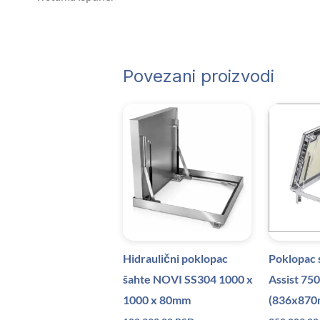
Povezani proizvodi
Hidraulični poklopac
Poklopac 
šahte NOVI SS304 1000 x
Assist 7
1000 x 80mm
(836x87