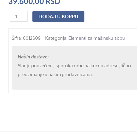
39.600,00
RSD
Šaht
DODAJ U KORPU
poklopac
Nero
Šifra:
0012609
Kategorija:
Elementi za mašinsku sobu
700x700
količina
Način dostave:
Slanje pouzećem, isporuka robe na kućnu adresu, lično
preuzimanje u našim prodavnicama.