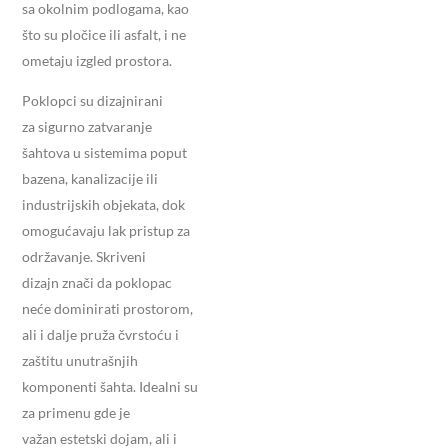
sa okolnim podlogama, kao
što su pločice ili asfalt, i ne
ometaju izgled prostora.
Poklopci su dizajnirani
za sigurno zatvaranje
šahtova u sistemima poput
bazena, kanalizacije ili
industrijskih objekata, dok
omogućavaju lak pristup za
održavanje. Skriveni
dizajn znači da poklopac
neće dominirati prostorom,
ali i dalje pruža čvrstoću i
zaštitu unutrašnjih
komponenti šahta. Idealni su
za primenu gde je
važan estetski dojam, ali i