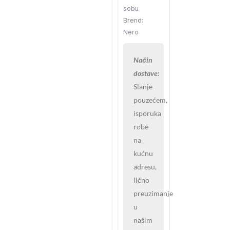
sobu
Brend:
Nero
Način
dostave:
Slanje
pouzećem,
isporuka
robe
na
kućnu
adresu,
lično
preuzimanje
u
našim