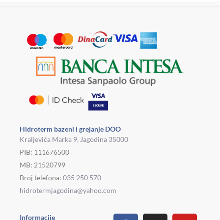
Hidroterm bazeni i grejanje DOO
Kraljevića Marka 9, Jagodina 35000
PIB: 111676500
MB: 21520799
Broj telefona:
035 250 570
hidrotermjagodina@yahoo.com
Facebook
Linkedin
Tiktok
Instagram
Viber
Pinterest
Youtu
What
Houz
Informacije