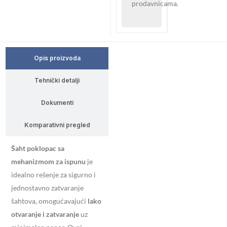
prodavnicama.
Opis proizvoda
Tehnički detalji
Dokumenti
Komparativni pregled
Šaht poklopac sa
mehanizmom za ispunu
je
idealno rešenje za sigurno i
jednostavno zatvaranje
šahtova, omogućavajući
lako
otvaranje i zatvaranje
uz