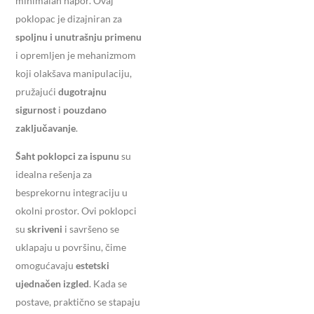
minimalan napor. Ovaj
poklopac je dizajniran za
spoljnu i unutrašnju primenu
i opremljen je mehanizmom
koji olakšava manipulaciju,
pružajući
dugotrajnu
sigurnost
i
pouzdano
zaključavanje
.
Šaht poklopci za ispunu
su
idealna rešenja za
besprekornu integraciju u
okolni prostor. Ovi poklopci
su
skriveni
i savršeno se
uklapaju u površinu, čime
omogućavaju
estetski
ujednačen izgled
. Kada se
postave, praktično se stapaju