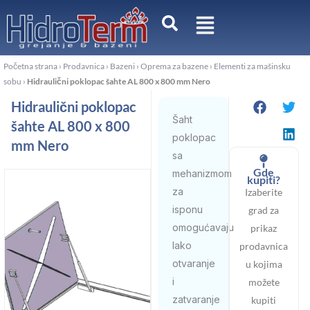
Pređi
na
sadržaj
Početna strana
›
Prodavnica
›
Bazeni
›
Oprema za bazene
›
Elementi za mašinsku
sobu
›
Hidraulični poklopac šahte AL 800 x 800 mm Nero
Hidraulični poklopac
Šaht
šahte AL 800 x 800
poklopac
mm Nero
sa
Gde
mehanizmom
kupiti?
za
Izaberite
isponu
grad za
omogućavaju
prikaz
lako
prodavnica
otvaranje
u kojima
i
možete
zatvaranje
kupiti