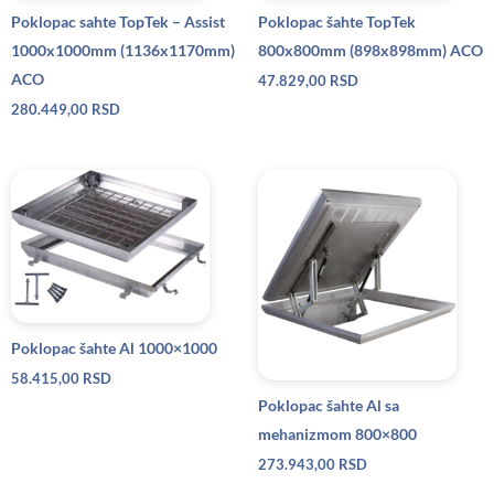
Poklopac sahte TopTek – Assist
Poklopac šahte TopTek
1000x1000mm (1136x1170mm)
800x800mm (898x898mm) ACO
ACO
47.829,00
RSD
280.449,00
RSD
Poklopac šahte Al 1000×1000
58.415,00
RSD
Poklopac šahte Al sa
mehanizmom 800×800
273.943,00
RSD