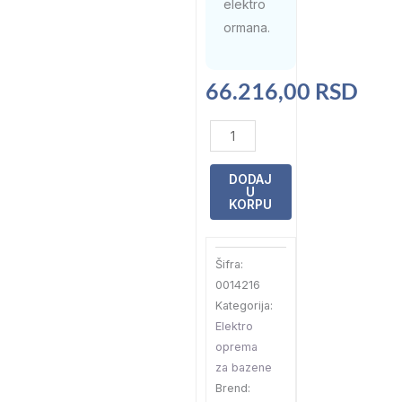
elektro
ormana.
66.216,00
RSD
Elektro
orman
MIDI
DODAJ
U
II
KORPU
+
TP
Šifra:
Nero
0014216
količina
Kategorija:
Elektro
oprema
za bazene
Brend: