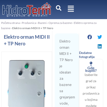
Pređi
na
sadržaj
Početna strana
›
Prodavnica
›
Bazeni
›
Oprema za bazene
›
Elektro oprema za
bazene
›
Elektro orman MIDI II + TP Nero
Elektro orman MIDI II
Elektro
+ TP Nero
orman
Dodatne
MIDI II +
fotografije
TP Nero
je
Gde
kupiti?
idealan
Izaberite
za
grad za
bazene
prikaz
sa
prodavnica
grejanjem
u kojima
vode,
možete