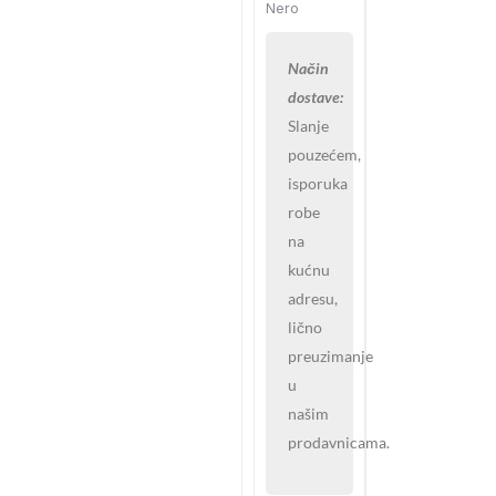
Nero
Način
dostave:
Slanje
pouzećem,
isporuka
robe
na
kućnu
adresu,
lično
preuzimanje
u
našim
prodavnicama.