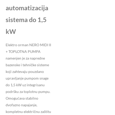
automatizacija
sistema do 1,5
kW
Elektro orman NERO MIDI II
+ TOPLOTNA PUMPA
namenjen je za napredne
bazenske i tehničke sisteme
koji zahtevaju pouzdano
upravljanje pumpom snage
do 1,5 kW uz integrisanu
podršku za toplotnu pumpu.
Omogućava stabilno
dvofazno napajanje,
kompletnu električnu zaštitu