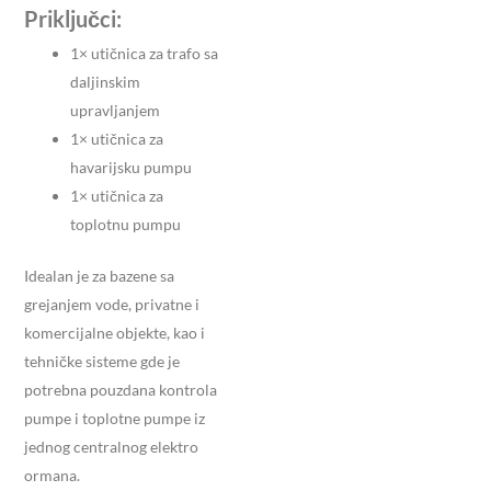
Priključci:
1× utičnica za trafo sa
daljinskim
upravljanjem
1× utičnica za
havarijsku pumpu
1× utičnica za
toplotnu pumpu
Idealan je za bazene sa
grejanjem vode, privatne i
komercijalne objekte, kao i
tehničke sisteme gde je
potrebna pouzdana kontrola
pumpe i toplotne pumpe iz
jednog centralnog elektro
ormana.