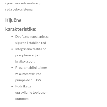
i preciznu automatizaciju
rada celog sistema.
Ključne
karakteristike:
Dvofazno napajanje za
siguran i stabilan rad
Integrisana zaštita od
preopterećenja i
kratkog spoja
Programabilni tajmer
za automatski rad
pumpe do 1,5 kW
Podrška za
upravljanje toplotnom
pumpom