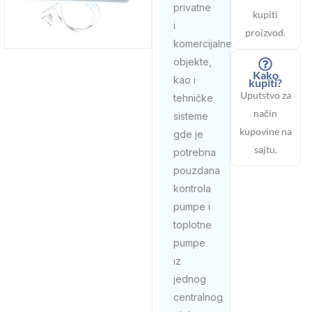
privatne
kupiti
i
proizvod.
komercijalne
objekte,
Kako
kao i
kupiti?
Uputstvo za
tehničke
način
sisteme
kupovine na
gde je
sajtu.
potrebna
pouzdana
kontrola
pumpe i
toplotne
pumpe
iz
jednog
centralnog