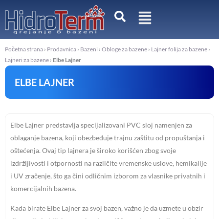
Pređi
na
sadržaj
Početna strana
›
Prodavnica
›
Bazeni
›
Obloge za bazene
›
Lajner folija za bazene
›
Lajneri za bazene
›
Elbe Lajner
ELBE LAJNER
Elbe Lajner predstavlja specijalizovani PVC sloj namenjen za
oblaganje bazena, koji obezbeđuje trajnu zaštitu od propuštanja i
oštećenja. Ovaj tip lajnera je široko korišćen zbog svoje
izdržljivosti i otpornosti na različite vremenske uslove, hemikalije
i UV zračenje, što ga čini odličnim izborom za vlasnike privatnih i
komercijalnih bazena.
Kada birate Elbe Lajner za svoj bazen, važno je da uzmete u obzir