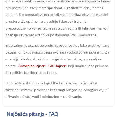
dimenzije i oblik bazena, kao i specifične uslove u kojima će lajner
biti postavljen. Ovaj materijal dolazi u različitim debljinama i
bojama, što omogućava personalizaciju i prilagođavanje estetici
prostora. Za optimalnu ugradnju i dug vek trajanja
preporučujemo konsultacije sa stručnjacima ili tehničarima koji
poznaju savremene tehnike postavljanja PVC membrana.
Elbe Lajner je poznat po svojoj sposobnosti da lako prati konture
bazena, omogućavajući besprekornu i vodootpornu površinu. Za
one koji žele dodatne informacije ili alternative, u ponudi se
nalaze i
Alkorplan lajneri
i
GRE lajneri
, koji imaju slične primene
ali različite karakteristike i cene.
Uz pravilan izbor i ugradnju Elbe Lajnera, vaš bazen će biti
zaštićen i estetski privlačan kroz dugi niz godina, omogućavajući
uživanje u čistoj vodi i minimalnom održavanju.
Najčešća pitanja - FAQ