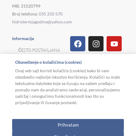
MB: 21520799
Broj telefona:
035 250 570
hidrotermjagodina@yahoo.com
Facebook
Linkedin
Tiktok
Instagram
Viber
Pinterest
Youtu
What
Houz
Informacije
ČESTO POSTAVLJANA
PITANJA
Obaveštenje o kolačićima (cookies)
REKLAMACIJE I
Ovaj veb sajt koristi kolačiće (cookies) kako bi vam
POVRAT ROBE
obezbedio najbolje iskustvo korišćenja. Kolačići su male
tekstualne datoteke koje se čuvaju na vašem uređaju i
MOJA KARIJERA
pomažu nam da analiziramo saobraćaj, personalizujemo
sadržaj i omogućimo funkcionalnosti kao što su
USLOVI KORIŠĆENJA
prijavljivanje ili čuvanje postavki.
Copyright © 2026. Hidroterm Jagodina
Prihvatam
W
0