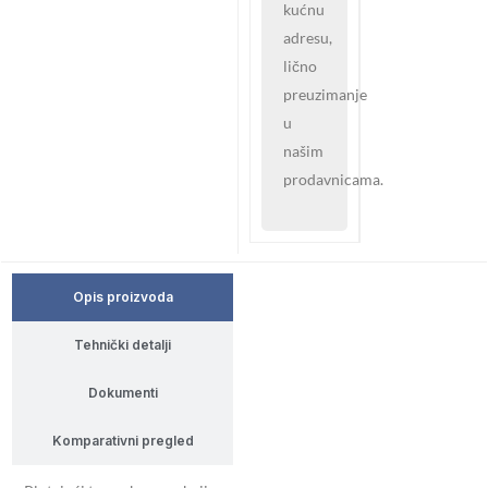
kućnu
adresu,
lično
preuzimanje
u
našim
prodavnicama.
Opis proizvoda
Tehnički detalji
Dokumenti
Komparativni pregled