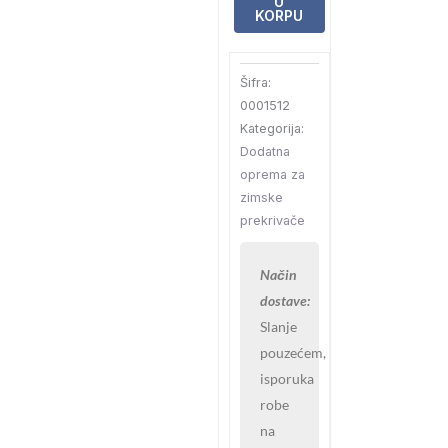
U
leda
KORPU
količina
Šifra:
0001512
Kategorija:
Dodatna
oprema za
zimske
prekrivače
Način
dostave:
Slanje
pouzećem,
isporuka
robe
na