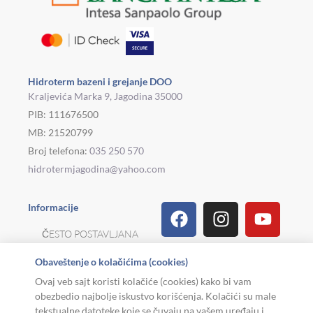
Hidroterm bazeni i grejanje DOO
Kraljevića Marka 9, Jagodina 35000
PIB: 111676500
MB: 21520799
Broj telefona:
035 250 570
hidrotermjagodina@yahoo.com
Facebook
Linkedin
Tiktok
Instagram
Viber
Pinterest
Youtu
What
Houz
Informacije
ČESTO POSTAVLJANA
PITANJA
Obaveštenje o kolačićima (cookies)
REKLAMACIJE I
Ovaj veb sajt koristi kolačiće (cookies) kako bi vam
POVRAT ROBE
obezbedio najbolje iskustvo korišćenja. Kolačići su male
tekstualne datoteke koje se čuvaju na vašem uređaju i