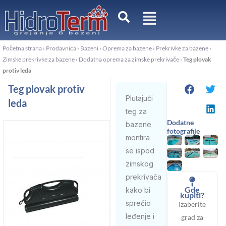
Pređi
na
sadržaj
Početna strana
›
Prodavnica
›
Bazeni
›
Oprema za bazene
›
Prekrivke za bazene
›
Zimske prekrivke za bazene
›
Dodatna oprema za zimske prekrivače
›
Teg plovak
protiv leda
Teg plovak protiv
Plutajući
leda
teg za
Dodatne
bazene
fotografije
montira
se ispod
zimskog
prekrivača
Gde
kako bi
kupiti?
sprečio
Izaberite
leđenje i
grad za