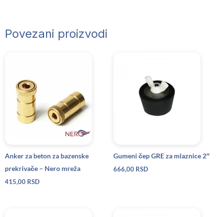
Povezani proizvodi
Anker za beton za bazenske
Gumeni čep GRE za mlaznice 2″
prekrivače – Nero mreža
666,00
RSD
415,00
RSD