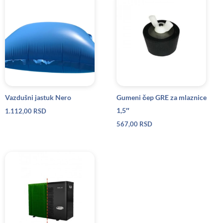
Vazdušni jastuk Nero
Gumeni čep GRE za mlaznice
1,5″
1.112,00
RSD
567,00
RSD