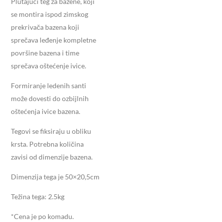
Plutajući teg za bazene, koji
se montira ispod zimskog
prekrivača bazena koji
sprečava leđenje kompletne
površine bazena i time
sprečava oštećenje ivice.
Formiranje ledenih santi
može dovesti do ozbijlnih
oštećenja ivice bazena.
Tegovi se fiksiraju u obliku
krsta. Potrebna količina
zavisi od dimenzije bazena.
Dimenzija tega je 50×20,5cm
Težina tega: 2.5kg
*Cena je po komadu.