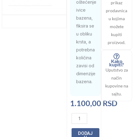
oštećenje
prikaz
ivice
prodavnica
bazena,
u kojima
fiksira se
možete
u obliku
kupiti
krsta, a
proizvod.
potrebna
količina
Kako
kupiti?
zavisi od
Uputstvo za
dimenzije
način
bazena.
kupovine na
sajtu.
1.100,00
RSD
Teg
plovak
protiv
DODAJ