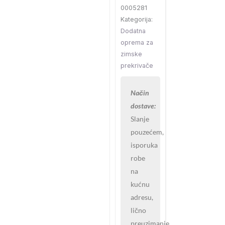
0005281
Kategorija:
Dodatna
oprema za
zimske
prekrivače
Način
dostave:
Slanje
pouzećem,
isporuka
robe
na
kućnu
adresu,
lično
preuzimanje