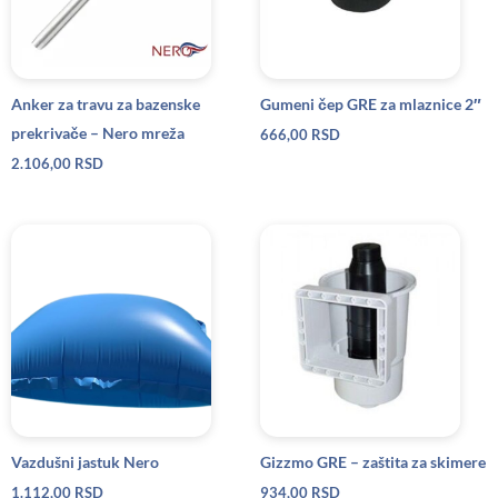
Anker za travu za bazenske
Gumeni čep GRE za mlaznice 2″
prekrivače – Nero mreža
666,00
RSD
2.106,00
RSD
Vazdušni jastuk Nero
Gizzmo GRE – zaštita za skimere
1.112,00
RSD
934,00
RSD