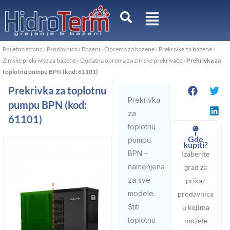
Pređi
na
sadržaj
Početna strana
›
Prodavnica
›
Bazeni
›
Oprema za bazene
›
Prekrivke za bazene
›
Zimske prekrivke za bazene
›
Dodatna oprema za zimske prekrivače
›
Prekrivka za
toplotnu pumpu BPN (kod: 61101)
Prekrivka za toplotnu
Prekrivka
pumpu BPN (kod:
za
61101)
toplotnu
Gde
pumpu
kupiti?
BPN –
Izaberite
namenjena
grad za
za sve
prikaz
modele.
prodavnica
Štiti
u kojima
toplotnu
možete