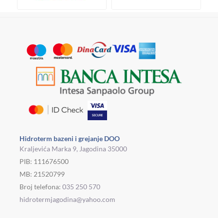
Hidroterm bazeni i grejanje DOO
Kraljevića Marka 9, Jagodina 35000
PIB: 111676500
MB: 21520799
Broj telefona:
035 250 570
hidrotermjagodina@yahoo.com