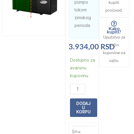
pumpu
kupiti
tokom
proizvod.
zimskog
perioda.
Kako
kupiti?
Uputstvo za
3.934,00
RSD
način
kupovine na
Prekrivka
Dostupno za
sajtu.
za
avansnu
toplotnu
kupovinu
pumpu
BPN
(kod:
DODAJ
61101)
U
KORPU
količina
Šifra: