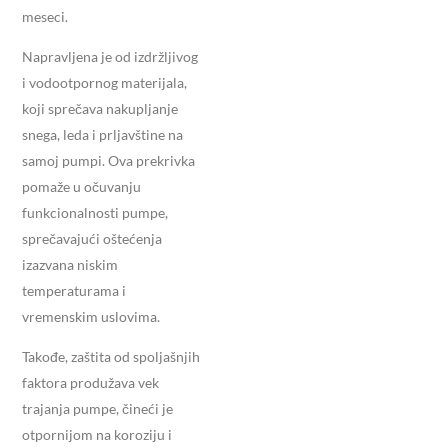
meseci.
Napravljena je od izdržljivog
i vodootpornog materijala,
koji sprečava nakupljanje
snega, leda i prljavštine na
samoj pumpi. Ova prekrivka
pomaže u očuvanju
funkcionalnosti pumpe,
sprečavajući oštećenja
izazvana niskim
temperaturama i
vremenskim uslovima.
Takođe, zaštita od spoljašnjih
faktora produžava vek
trajanja pumpe, čineći je
otpornijom na koroziju i