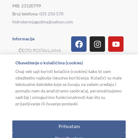
MB: 21520799
Broj telefona:
035 250 570
hidrotermjagodina@yahoo.com
Facebook
Linkedin
Tiktok
Instagram
Viber
Pinterest
Youtu
What
Houz
Informacije
ČESTO POSTAVLJANA
PITANJA
Obaveštenje o kolačićima (cookies)
REKLAMACIJE I
Ovaj veb sajt koristi kolačiće (cookies) kako bi vam
POVRAT ROBE
obezbedio najbolje iskustvo korišćenja. Kolačići su male
tekstualne datoteke koje se čuvaju na vašem uređaju i
MOJA KARIJERA
pomažu nam da analiziramo saobraćaj, personalizujemo
sadržaj i omogućimo funkcionalnosti kao što su
USLOVI KORIŠĆENJA
prijavljivanje ili čuvanje postavki.
Copyright © 2026. Hidroterm Jagodina
Prihvatam
W
0