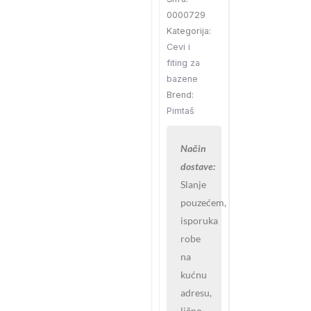
0000729
Kategorija:
Cevi i
fiting za
bazene
Brend:
Pimtaš
Način
dostave:
Slanje
pouzećem,
isporuka
robe
na
kućnu
adresu,
lično