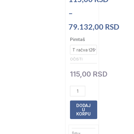
cena:
–
od
79.132,00
RSD
115,00 RSD
T
Pimtaš
račva
do
količina
OČISTI
79.132,00 RSD
115,00
RSD
DODAJ
U
KORPU
Šifra: