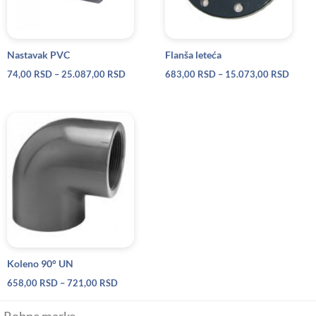
Nastavak PVC
Flanša leteća
74,00
RSD
–
25.087,00
RSD
683,00
RSD
–
15.073,00
RSD
Raspon
cena:
od
658,00 RSD
do
721,00 RSD
Koleno 90° UN
658,00
RSD
–
721,00
RSD