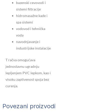
bazenski cevovodi i
sistemi filtracije
hidromasažne kade i
spa sistemi
vodovod i tehnička
voda
navodnjavanje i
industrijske instalacije
T račva omogućava
jednostavnu ugradnju
lepljenjem PVC lepkom, kao i
visoku zaptivenost spoja bez
curenja.
Povezani proizvodi