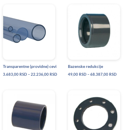
Raspon
Raspon
cena:
cena:
od
od
3.683,00 RSD
49,00 
do
do
22.236,00 RSD
68.387
Transparentne (providne) cevi
Bazenske redukcije
3.683,00
RSD
–
22.236,00
RSD
49,00
RSD
–
68.387,00
RSD
Raspon
Raspo
cena:
cena:
od
od
74,00 RSD
683,0
do
do
25.087,00 RSD
15.07