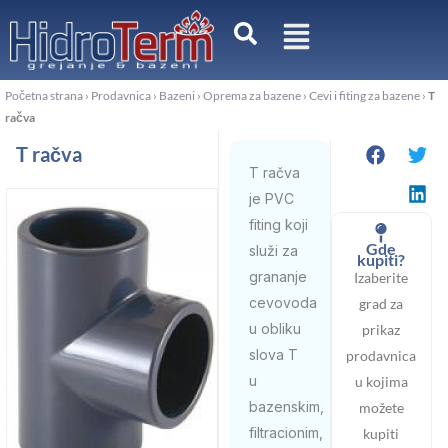
Pređi
na
sadržaj
Početna strana
›
Prodavnica
›
Bazeni
›
Oprema za bazene
›
Cevi i fiting za bazene
›
T
račva
T račva
T račva
je PVC
fiting koji
Gde
služi za
kupiti?
grananje
Izaberite
cevovoda
grad za
u obliku
prikaz
slova T
prodavnica
u
u kojima
bazenskim,
možete
filtracionim,
kupiti