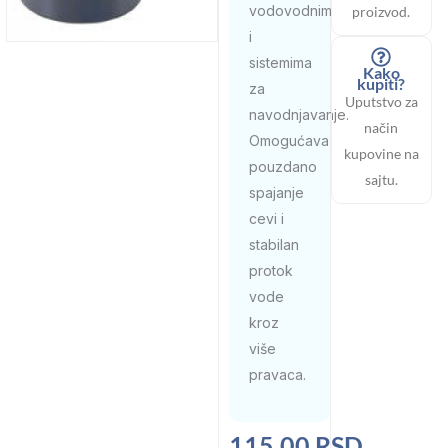
vodovodnim
proizvod.
i
sistemima
Kako
kupiti?
za
Uputstvo za
navodnjavanje.
način
Omogućava
kupovine na
pouzdano
sajtu.
spajanje
cevi i
stabilan
protok
vode
kroz
više
pravaca.
Raspon
115,00
RSD