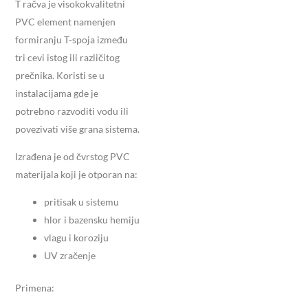
T račva je visokokvalitetni
PVC element namenjen
formiranju T-spoja između
tri cevi istog ili različitog
prečnika. Koristi se u
instalacijama gde je
potrebno razvoditi vodu ili
povezivati više grana sistema.
Izrađena je od čvrstog PVC
materijala koji je otporan na:
pritisak u sistemu
hlor i bazensku hemiju
vlagu i koroziju
UV zračenje
Primena: