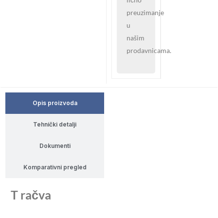
preuzimanje
u
našim
prodavnicama.
Opis proizvoda
Tehnički detalji
Dokumenti
Komparativni pregled
T račva