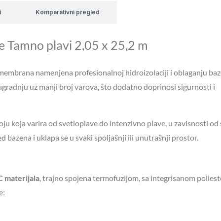
i
Komparativni pregled
ke Tamno plavi 2,05 x 25,2 m
embrana namenjena profesionalnoj hidroizolaciji i oblaganju baz
ugradnju uz manji broj varova, što dodatno doprinosi sigurnosti i
 koja varira od svetloplave do intenzivno plave, u zavisnosti od s
 bazena i uklapa se u svaki spoljašnji ili unutrašnji prostor.
C materijala
, trajno spojena termofuzijom, sa integrisanom polie
e: