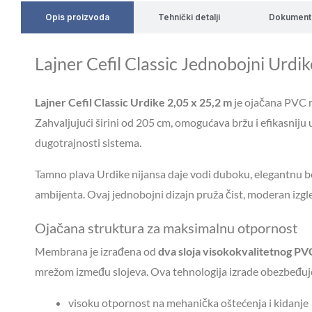
Opis proizvoda
Tehnički detalji
Dokument
Lajner Cefil Classic Jednobojni Urdi
Lajner Cefil Classic Urdike 2,05 x 25,2 m
je ojačana PVC m
Zahvaljujući širini od 205 cm, omogućava bržu i efikasniju 
dugotrajnosti sistema.
Tamno plava Urdike nijansa daje vodi duboku, elegantnu boju
ambijenta. Ovaj jednobojni dizajn pruža čist, moderan izgled
Ojačana struktura za maksimalnu otpornost
Membrana je izrađena od
dva sloja visokokvalitetnog PV
mrežom između slojeva. Ova tehnologija izrade obezbeđuj
visoku otpornost na mehanička oštećenja i kidanje