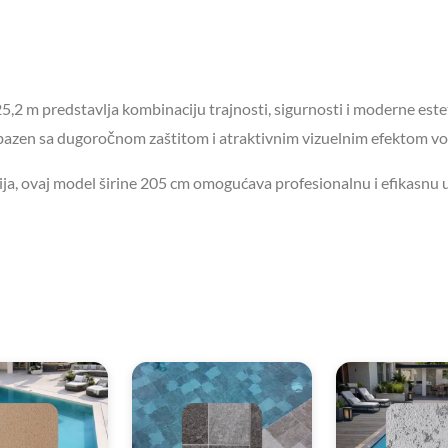
5,2 m predstavlja kombinaciju trajnosti, sigurnosti i moderne este
azen sa dugoročnom zaštitom i atraktivnim vizuelnim efektom vo
zija, ovaj model širine 205 cm omogućava profesionalnu i efikasnu