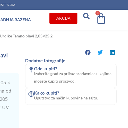
ISTRACIJA
0
Cart
AKCIJA
RADNJA BAZENA
i Urdike Tamno plavi 2,05×25,2
lavi
Dodatne fotografije
Gde kupiti?
Izaberite grad za prikaz prodavnica u kojima
možete kupiti proizvod.
,05 x
na od
Kako kupiti?
Uputstvo za način kupovine na sajtu.
 205
k UV