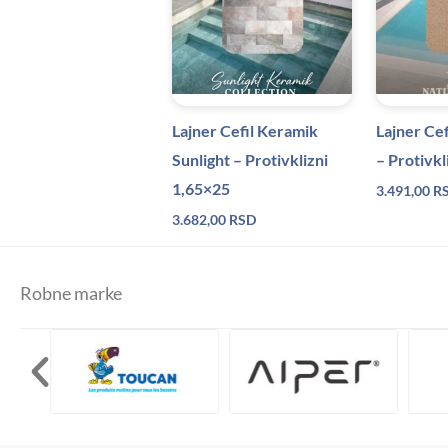
Lajner Cefil Keramik
Lajner Cef
Sunlight – Protivklizni
– Protivkl
1,65×25
3.491,00
R
3.682,00
RSD
Robne marke