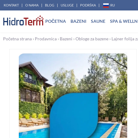
Пређи
KONTAKT
O NAMA
BLOG
USLUGE
PODRŠKA
RU
на
POČETNA
BAZENI
SAUNE
SPA & WELLN
садржај
Početna strana
›
Prodavnica
›
Bazeni
›
Obloge za bazene
›
Lajner folija 