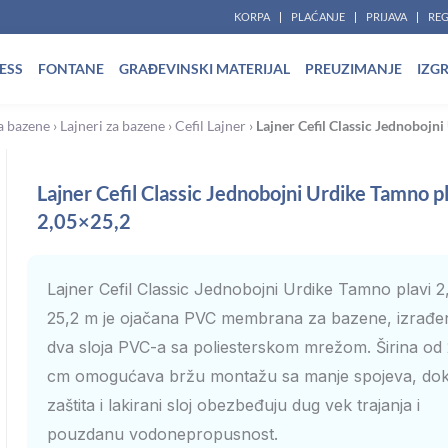
KORPA
PLAĆANJE
PRIJAVA
REG
ESS
FONTANE
GRAĐEVINSKI MATERIJAL
PREUZIMANJE
IZG
za bazene
›
Lajneri za bazene
›
Cefil Lajner
›
Lajner Cefil Classic Jednobojn
Lajner Cefil Classic Jednobojni Urdike Tamno p
2,05×25,2
Lajner Cefil Classic Jednobojni Urdike Tamno plavi 2
25,2 m je ojačana PVC membrana za bazene, izrađe
dva sloja PVC-a sa poliesterskom mrežom. Širina od
cm omogućava bržu montažu sa manje spojeva, do
zaštita i lakirani sloj obezbeđuju dug vek trajanja i
pouzdanu vodonepropusnost.