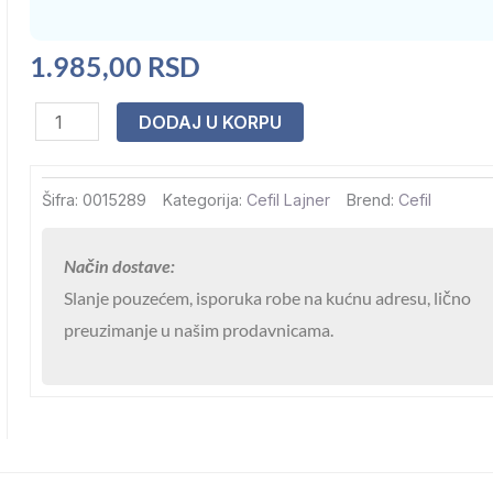
1.985,00
RSD
Lajner
DODAJ U KORPU
Cefil
Classic
Šifra:
0015289
Kategorija:
Cefil Lajner
Brend:
Cefil
Jednobojni
Urdike
Način dostave:
Tamno
Slanje pouzećem, isporuka robe na kućnu adresu, lično
plavi
preuzimanje u našim prodavnicama.
2,05x25,2
количина