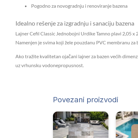
Pogodno za novogradnju i renoviranje bazena
Idealno rešenje za izgradnju i sanaciju bazena
Lajner Cefil Classic Jednobojni Urdike Tamno plavi 2,05 x 2
Namenjen je svima koji žele pouzdanu PVC membranu za b
Ako tražite kvalitetan ojačani lajner za bazen većih dimen
uz vrhunsku vodonepropusnost.
Povezani proizvodi