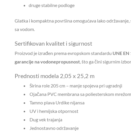
druge stabilne podloge
Glatka i kompaktna površina omogućava lako održavanje, s
sa vodom.
Sertifikovan kvalitet i sigurnost
Proizvod je izrađen prema evropskom standardu
UNE EN 
garancije na vodonepropusnost
, što ga čini sigurnim izb
Prednosti modela 2,05 x 25,2 m
Širina role 205 cm – manje spojeva pri ugradnji
Ojačana PVC membrana sa poliesterskom mrežo
Tamno plava Urdike nijansa
UV i hemijska otpornost
Dug vek trajanja
Jednostavno održavanje