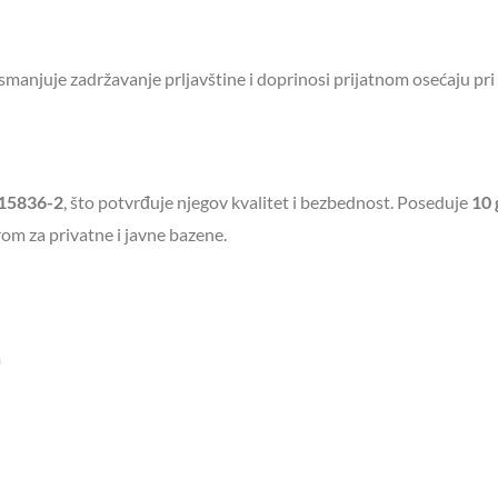
manjuje zadržavanje prljavštine i doprinosi prijatnom osećaju pr
15836-2
, što potvrđuje njegov kvalitet i bezbednost. Poseduje
10 
orom za privatne i javne bazene.
m