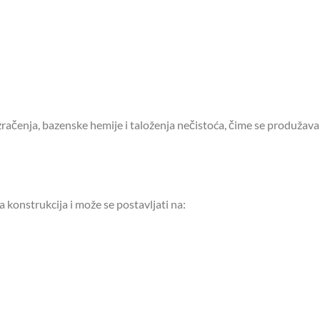
 zračenja, bazenske hemije i taloženja nečistoća, čime se produžava 
ma konstrukcija i može se postavljati na: