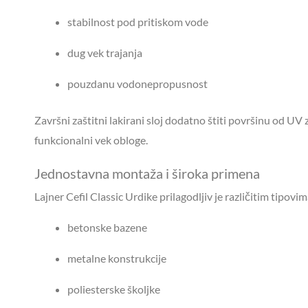
stabilnost pod pritiskom vode
dug vek trajanja
pouzdanu vodonepropusnost
Završni zaštitni lakirani sloj dodatno štiti površinu od UV
funkcionalni vek obloge.
Jednostavna montaža i široka primena
Lajner Cefil Classic Urdike prilagodljiv je različitim tipovi
betonske bazene
metalne konstrukcije
poliesterske školjke