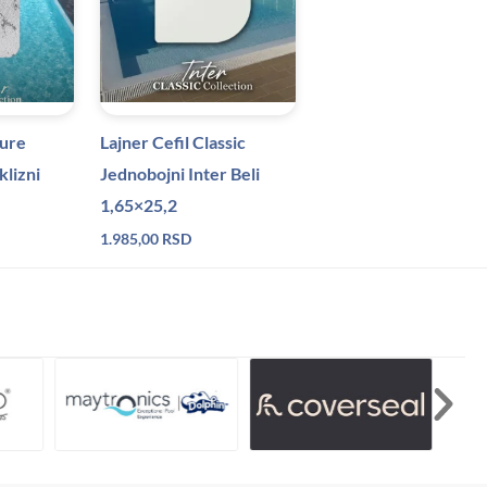
ture
Lajner Cefil Classic
klizni
Jednobojni Inter Beli
1,65×25,2
1.985,00
RSD