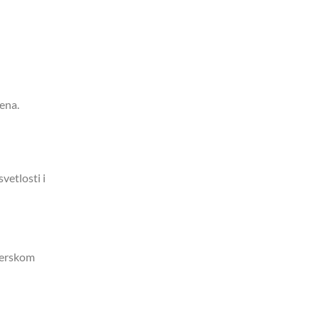
ena.
vetlosti i
sterskom