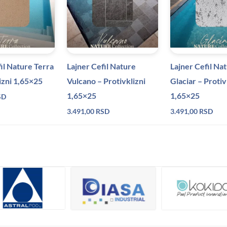
il Nature Terra
Lajner Cefil Nature
Lajner Cefil Na
izni 1,65×25
Vulcano – Protivklizni
Glaciar – Protiv
1,65×25
1,65×25
SD
3.491,00
RSD
3.491,00
RSD