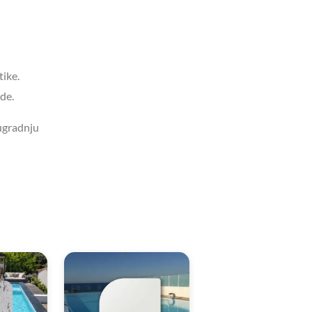
tike.
de.
 ugradnju