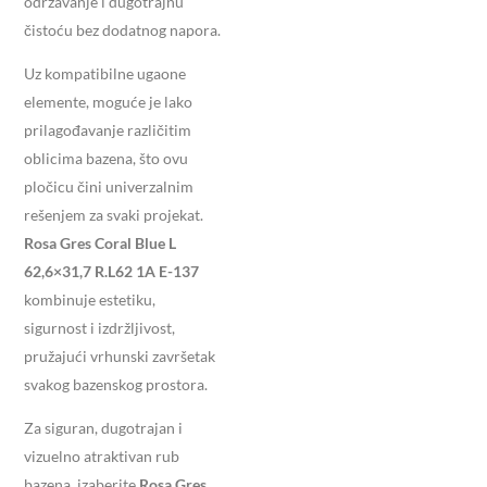
održavanje i dugotrajnu
čistoću bez dodatnog napora.
Uz kompatibilne ugaone
elemente, moguće je lako
prilagođavanje različitim
oblicima bazena, što ovu
pločicu čini univerzalnim
rešenjem za svaki projekat.
Rosa Gres Coral Blue L
62,6×31,7 R.L62 1A E-137
kombinuje estetiku,
sigurnost i izdržljivost,
pružajući vrhunski završetak
svakog bazenskog prostora.
Za siguran, dugotrajan i
vizuelno atraktivan rub
bazena, izaberite
Rosa Gres