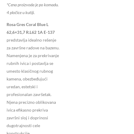
*Cena proizvoda je po komadu.
4 pločice u kutiji.
Rosa Gres Coral Blue L
62,6×31,7 R.L62 1A E-137
predstavlja idealno rešenje
za završne radove na bazenu.
Namenjena je za prekrivanje
rubnih ivica i postavlja se
umesto klasičnog rubnog
kamena, obezbeđujući
uredan, estetski i
profesionalan završetak.
Njena precizno oblikovana
ivica efikasno prekriva
završni sloj i doprinosi
dugotrajnosti cele
konstrukcije.