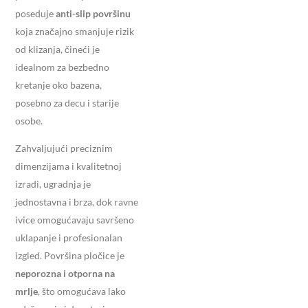
poseduje
anti-slip površinu
koja značajno smanjuje rizik
od klizanja, čineći je
idealnom za bezbedno
kretanje oko bazena,
posebno za decu i starije
osobe.
Zahvaljujući preciznim
dimenzijama i kvalitetnoj
izradi, ugradnja je
jednostavna i brza, dok ravne
ivice omogućavaju savršeno
uklapanje i profesionalan
izgled. Površina pločice je
neporozna i otporna na
mrlje
, što omogućava lako