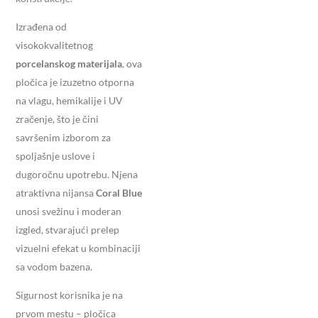
Izrađena od
visokokvalitetnog
porcelanskog materijala
, ova
pločica je izuzetno otporna
na vlagu, hemikalije i UV
zračenje, što je čini
savršenim izborom za
spoljašnje uslove i
dugoročnu upotrebu. Njena
atraktivna nijansa
Coral Blue
unosi svežinu i moderan
izgled, stvarajući prelep
vizuelni efekat u kombinaciji
sa vodom bazena.
Sigurnost korisnika je na
prvom mestu – pločica