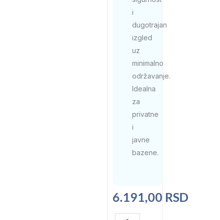
i
dugotrajan
izgled
uz
minimalno
održavanje.
Idealna
za
privatne
i
javne
bazene.
6.191,00
RSD
Rubna