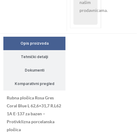
našim
prodavnicama.
Opis proizvoda
Tehnički detalji
Dokumenti
Komparativni pregled
Rubna pločica Rosa Gres
Coral Blue L 62,6×31,7 R.L62
1A E-137 za bazen –
Protivklizna porcelanska
pločica