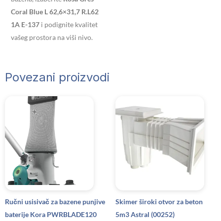
Coral Blue L 62,6×31,7 R.L62
1A E-137
i podignite kvalitet
vašeg prostora na viši nivo.
Povezani proizvodi
Ručni usisivač za bazene punjive
Skimer široki otvor za beton
baterije Kora PWRBLADE120
5m3 Astral (00252)