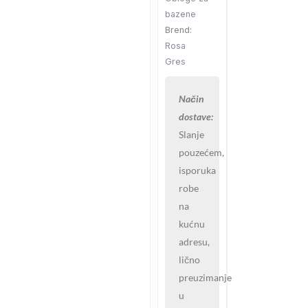
bazene
Brend:
Rosa
Gres
Način
dostave:
Slanje
pouzećem,
isporuka
robe
na
kućnu
adresu,
lično
preuzimanje
u