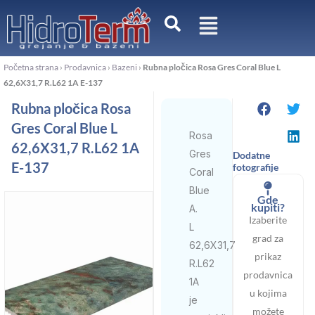
Пређи
на
садржај
Početna strana
›
Prodavnica
›
Bazeni
›
Rubna pločica Rosa Gres Coral Blue L
62,6X31,7 R.L62 1A E-137
Rubna pločica Rosa
Gres Coral Blue L
Rosa
62,6X31,7 R.L62 1A
Gres
Dodatne
E-137
fotografije
Coral
Blue
Gde
kupiti?
A.
Izaberite
L
grad za
62,6X31,7
prikaz
R.L62
prodavnica
1A
u kojima
je
možete