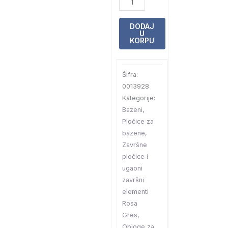
pločica
Rosa
DODAJ
U
Gres
KORPU
Coral
Blue
Šifra:
L
0013928
62,6X31,7
Kategorije:
R.L62
Bazeni
,
1A
Pločice za
E-
bazene
,
137
Završne
количина
pločice i
ugaoni
završni
elementi
Rosa
Gres
,
Obloge za