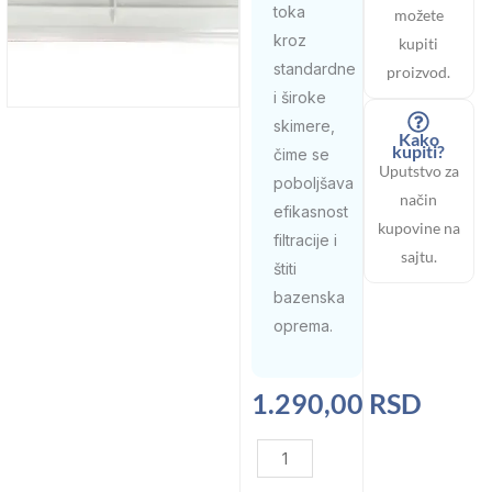
toka
možete
kroz
kupiti
standardne
proizvod.
i široke
skimere,
Kako
kupiti?
čime se
Uputstvo za
poboljšava
način
efikasnost
kupovine na
filtracije i
sajtu.
štiti
bazenska
oprema.
1.290,00
RSD
Klapna
za