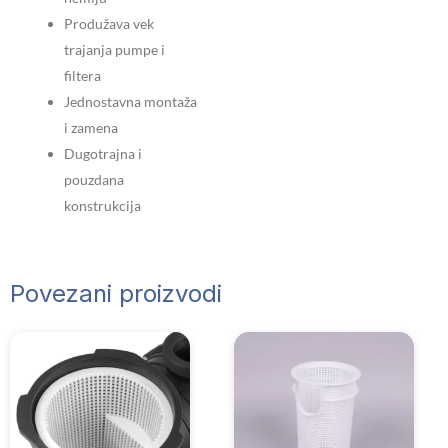
Produžava vek
trajanja pumpe i
filtera
Jednostavna montaža
i zamena
Dugotrajna i
pouzdana
konstrukcija
Povezani proizvodi