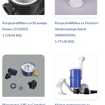
Korpa predfiltera za SS pumpu
Korpa predfiltera za Victoria i
Emaux (1112051)
Verdon pumpe Astral
(4405010105)
1.178,00
RSD
1.775,00
RSD
Manometar 1/8″ za Cantabric
Skimer motorizovani za