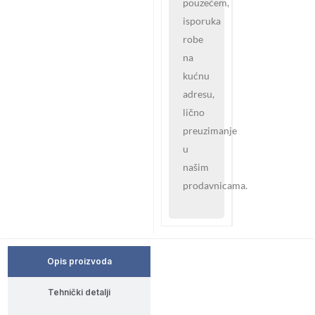
pouzećem,
isporuka
robe
na
kućnu
adresu,
lično
preuzimanje
u
našim
prodavnicama.
Opis proizvoda
Tehnički detalji