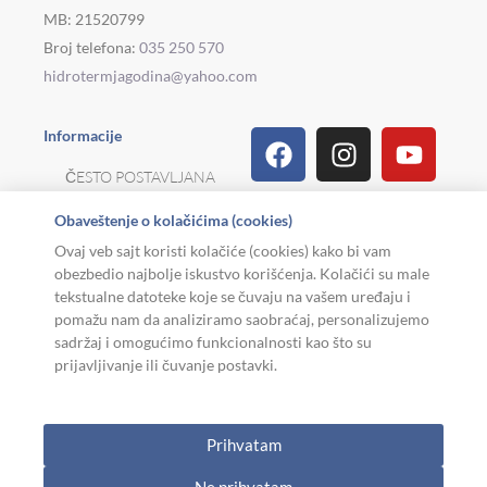
MB: 21520799
Broj telefona:
035 250 570
hidrotermjagodina@yahoo.com
Facebook
Linkedin
Tiktok
Instagram
Viber
Pinterest
Youtu
What
Houz
Informacije
ČESTO POSTAVLJANA
PITANJA
Obaveštenje o kolačićima (cookies)
REKLAMACIJE I
Ovaj veb sajt koristi kolačiće (cookies) kako bi vam
POVRAT ROBE
obezbedio najbolje iskustvo korišćenja. Kolačići su male
tekstualne datoteke koje se čuvaju na vašem uređaju i
MOJA KARIJERA
pomažu nam da analiziramo saobraćaj, personalizujemo
sadržaj i omogućimo funkcionalnosti kao što su
USLOVI KORIŠĆENJA
prijavljivanje ili čuvanje postavki.
Copyright © 2026. Hidroterm Jagodina
Prihvatam
W
0
Cart