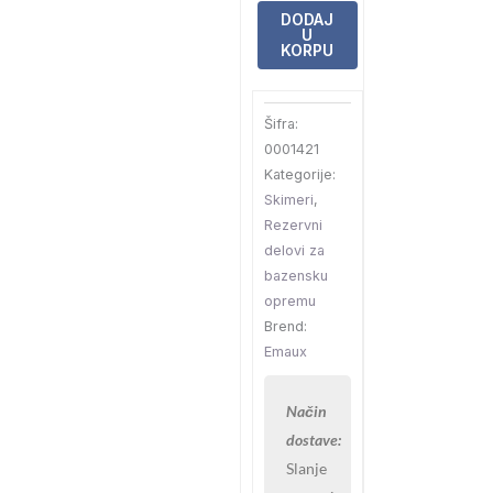
skimer
DODAJ
U
standard
KORPU
i
široki
Šifra:
Emaux
0001421
(89150713)
Kategorije:
količina
Skimeri
,
Rezervni
delovi za
bazensku
opremu
Brend:
Emaux
Način
dostave:
Slanje