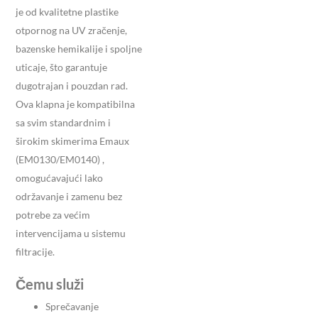
je od kvalitetne plastike
otpornog na UV zračenje,
bazenske hemikalije i spoljne
uticaje, što garantuje
dugotrajan i pouzdan rad.
Ova klapna je kompatibilna
sa svim standardnim i
širokim skimerima Emaux
(
EM0130/EM0140)
,
omogućavajući lako
održavanje i zamenu bez
potrebe za većim
intervencijama u sistemu
filtracije.
Čemu služi
Sprečavanje