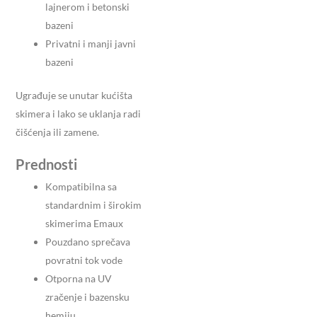
lajnerom i betonski
bazeni
Privatni i manji javni
bazeni
Ugrađuje se unutar kućišta
skimera i lako se uklanja radi
čišćenja ili zamene.
Prednosti
Kompatibilna sa
standardnim i širokim
skimerima Emaux
Pouzdano sprečava
povratni tok vode
Otporna na UV
zračenje i bazensku
hemiju