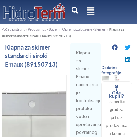
Pređi
na
sadržaj
Početna strana
›
Prodavnica
›
Bazeni
›
Oprema za bazene
›
Skimeri
›
Klapna za
skimer standard i široki Emaux (89150713)
Klapna za skimer
Klapna
standard i široki
za
Emaux (89150713)
Dodatne
skimer
fotografije
Emaux
namenjena
Gde
je
kupiti?
kontrolisanju
Izaberite
protoka
grad za
vode i
prikaz
sprečavanju
prodavnica
povratnog
u kojima