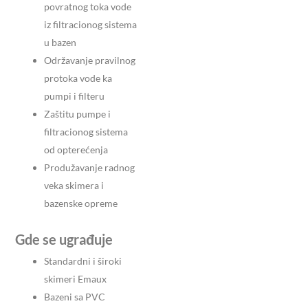
povratnog toka vode
iz filtracionog sistema
u bazen
Održavanje pravilnog
protoka vode ka
pumpi i filteru
Zaštitu pumpe i
filtracionog sistema
od opterećenja
Produžavanje radnog
veka skimera i
bazenske opreme
Gde se ugrađuje
Standardni i široki
skimeri Emaux
Bazeni sa PVC