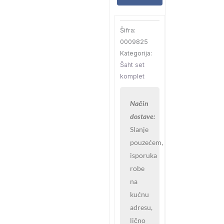
količina
Šifra:
0009825
Kategorija:
Šaht set
komplet
Način
dostave:
Slanje
pouzećem,
isporuka
robe
na
kućnu
adresu,
lično