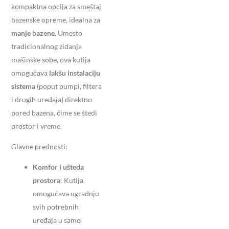
kompaktna opcija za smeštaj
bazenske opreme, idealna za
manje bazene
. Umesto
tradicionalnog zidanja
mašinske sobe, ova kutija
omogućava
lakšu instalaciju
sistema
(poput pumpi, filtera
i drugih uređaja) direktno
pored bazena, čime se štedi
prostor i vreme.
Glavne prednosti:
Komfor i ušteda
prostora
: Kutija
omogućava ugradnju
svih potrebnih
uređaja u samo