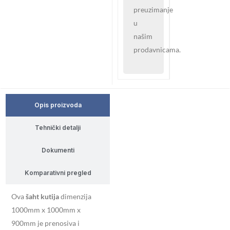
preuzimanje
u
našim
prodavnicama.
Opis proizvoda
Tehnički detalji
Dokumenti
Komparativni pregled
Ova
šaht kutija
dimenzija
1000mm x 1000mm x
900mm je prenosiva i