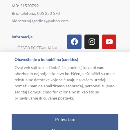
MB: 21520799
Broj telefona:
035 250 570
hidrotermjagodina@yahoo.com
Facebook
Linkedin
Tiktok
Instagram
Viber
Pinterest
Youtu
What
Houz
Informacije
ČESTO POSTAVLJANA
PITANJA
Obaveštenje o kolačićima (cookies)
REKLAMACIJE I
Ovaj veb sajt koristi kolačiće (cookies) kako bi vam
POVRAT ROBE
obezbedio najbolje iskustvo korišćenja. Kolačići su male
tekstualne datoteke koje se čuvaju na vašem uređaju i
MOJA KARIJERA
pomažu nam da analiziramo saobraćaj, personalizujemo
sadržaj i omogućimo funkcionalnosti kao što su
USLOVI KORIŠĆENJA
prijavljivanje ili čuvanje postavki.
Copyright © 2026. Hidroterm Jagodina
Prihvatam
W
0