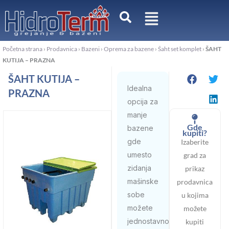
Pređi
na
sadržaj
Početna strana
›
Prodavnica
›
Bazeni
›
Oprema za bazene
›
Šaht set komplet
›
ŠAHT
KUTIJA – PRAZNA
ŠAHT KUTIJA –
Idealna
PRAZNA
opcija za
manje
Gde
bazene
kupiti?
gde
Izaberite
umesto
grad za
zidanja
prikaz
mašinske
prodavnica
sobe
u kojima
možete
možete
jednostavno
kupiti