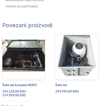
rešenje za manji bazen.
Povezani proizvodi
Raspon
cena:
od
243.158,00 RSD
do
374.909,00 RSD
Šaht set komplet NERO
Šaht set
243.158,00
RSD
–
299.999,00
RSD
374.909,00
RSD