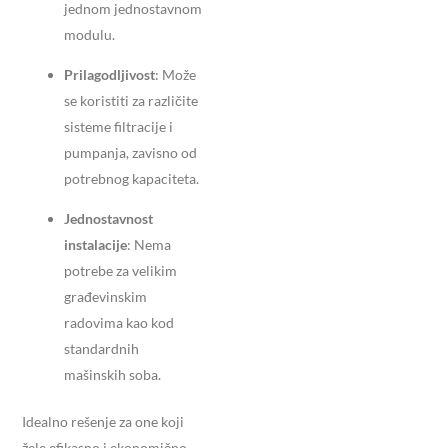
jednom jednostavnom
modulu.
Prilagodljivost
: Može
se koristiti za različite
sisteme filtracije i
pumpanja, zavisno od
potrebnog kapaciteta.
Jednostavnost
instalacije
: Nema
potrebe za velikim
građevinskim
radovima kao kod
standardnih
mašinskih soba.
Idealno rešenje za one koji
žele efikasno i ekonomično