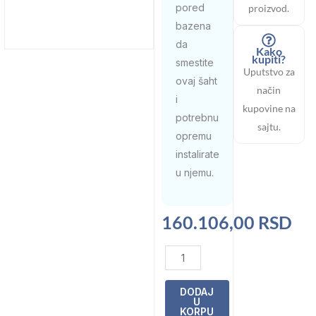
pored
proizvod.
bazena
da
Kako
kupiti?
smestite
Uputstvo za
ovaj šaht
način
i
kupovine na
potrebnu
sajtu.
opremu
instalirate
u njemu.
160.106,00
RSD
ŠAHT
KUTIJA
-
DODAJ
U
PRAZNA
KORPU