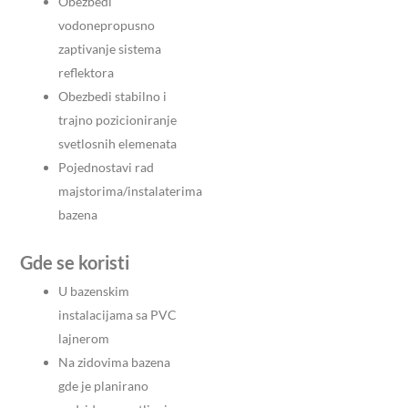
Obezbedi
vodonepropusno
zaptivanje sistema
reflektora
Obezbedi stabilno i
trajno pozicioniranje
svetlosnih elemenata
Pojednostavi rad
majstorima/instalaterima
bazena
Gde se koristi
U bazenskim
instalacijama sa PVC
lajnerom
Na zidovima bazena
gde je planirano