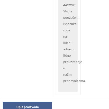
dostave:
Slanje
pouzećem,
isporuka
robe
na
kućnu
adresu,
lično
preuzimanje
u
našim
prodavnicama.
Opis proizvoda