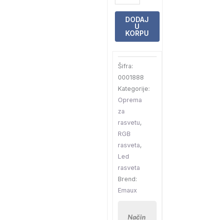
za
montažu
DODAJ
U
nadzidnih
KORPU
reflektora
za
Šifra:
lajner
0001888
Emaux
Kategorije:
(08040021)
Oprema
količina
za
rasvetu
,
RGB
rasveta
,
Led
rasveta
Brend:
Emaux
Način