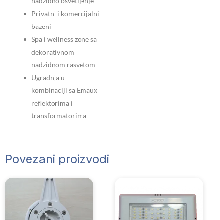
nadzidno osvetljenje
Privatni i komercijalni
bazeni
Spa i wellness zone sa
dekorativnom
nadzidnom rasvetom
Ugradnja u
kombinaciji sa Emaux
reflektorima i
transformatorima
Povezani proizvodi