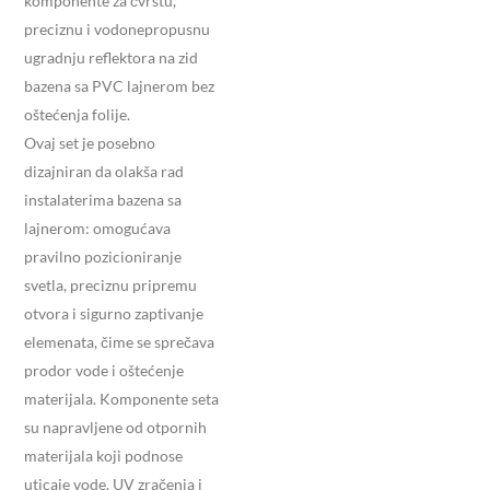
komponente za čvrstu,
preciznu i vodonepropusnu
ugradnju reflektora na zid
bazena sa PVC lajnerom bez
oštećenja folije.
Ovaj set je posebno
dizajniran da olakša rad
instalaterima bazena sa
lajnerom: omogućava
pravilno pozicioniranje
svetla, preciznu pripremu
otvora i sigurno zaptivanje
elemenata, čime se sprečava
prodor vode i oštećenje
materijala. Komponente seta
su napravljene od otpornih
materijala koji podnose
uticaje vode, UV zračenja i