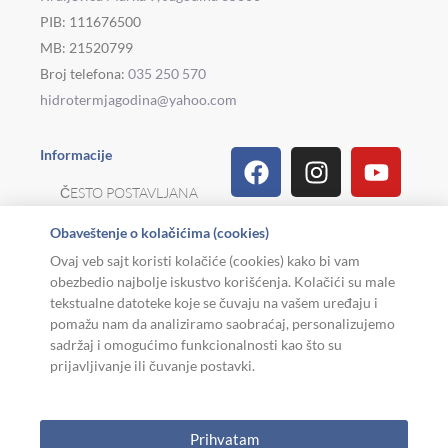
PIB: 111676500
MB: 21520799
Broj telefona:
035 250 570
hidrotermjagodina@yahoo.com
Facebook
Linkedin
Tiktok
Instagram
Viber
Pinterest
Youtu
What
Houz
Informacije
ČESTO POSTAVLJANA
PITANJA
Obaveštenje o kolačićima (cookies)
REKLAMACIJE I
Ovaj veb sajt koristi kolačiće (cookies) kako bi vam
POVRAT ROBE
obezbedio najbolje iskustvo korišćenja. Kolačići su male
tekstualne datoteke koje se čuvaju na vašem uređaju i
MOJA KARIJERA
pomažu nam da analiziramo saobraćaj, personalizujemo
sadržaj i omogućimo funkcionalnosti kao što su
USLOVI KORIŠĆENJA
prijavljivanje ili čuvanje postavki.
Copyright © 2026. Hidroterm Jagodina
Prihvatam