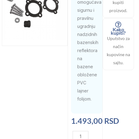
omogućava
kupiti
sigurnu i
proizvod.
pravilnu
ugradnju
Kako
kupiti?
nadzidnih
Uputstvo za
bazenskih
način
reflektora
kupovine na
na
sajtu.
bazene
obložene
PVC
lajner
folijom.
1.493,00
RSD
Set