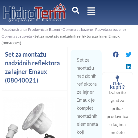
Pređi
na
sadržaj
Početna strana
›
Prodavnica
›
Bazeni
›
Oprema za bazene
›
Rasveta za bazene
›
Oprema za rasvetu
›
Set za montažu nadzidnih reflektora za lajner Emaux
(08040021)
Set za montažu
Set za
nadzidnih reflektora
montažu
za lajner Emaux
nadzidnih
(08040021)
Gde
reflektora
kupiti?
za lajner
Izaberite
Emaux je
grad za
komplet
prikaz
montažnih
prodavnica
elemenata
u kojima
koji
možete