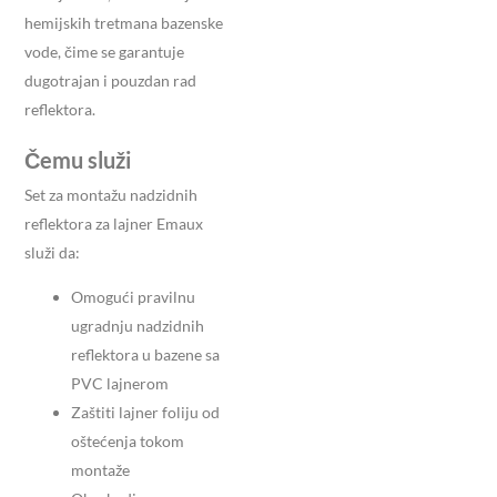
hemijskih tretmana bazenske
vode, čime se garantuje
dugotrajan i pouzdan rad
reflektora.
Čemu služi
Set za montažu nadzidnih
reflektora za lajner Emaux
služi da:
Omogući pravilnu
ugradnju nadzidnih
reflektora u bazene sa
PVC lajnerom
Zaštiti lajner foliju od
oštećenja tokom
montaže