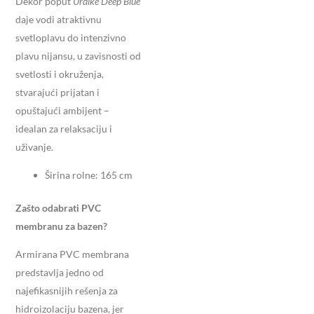
Dekor poput
Urdike Deep Blue
daje vodi atraktivnu
svetloplavu do intenzivno
plavu nijansu, u zavisnosti od
svetlosti i okruženja,
stvarajući prijatan i
opuštajući ambijent –
idealan za relaksaciju i
uživanje.
Širina rolne: 165 cm
Zašto odabrati PVC
membranu za bazen?
Armirana PVC membrana
predstavlja jedno od
najefikasnijih rešenja za
hidroizolaciju bazena, jer