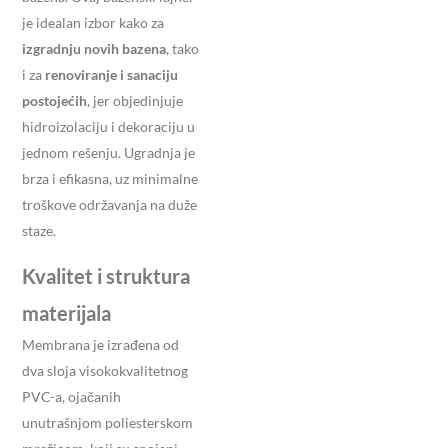
je idealan izbor kako za
izgradnju novih bazena
, tako
i za
renoviranje i sanaciju
postojećih
, jer objedinjuje
hidroizolaciju i dekoraciju u
jednom rešenju. Ugradnja je
brza i efikasna, uz minimalne
troškove održavanja na duže
staze.
Kvalitet i struktura
materijala
Membrana je izrađena od
dva sloja visokokvalitetnog
PVC-a, ojačanih
unutrašnjom poliesterskom