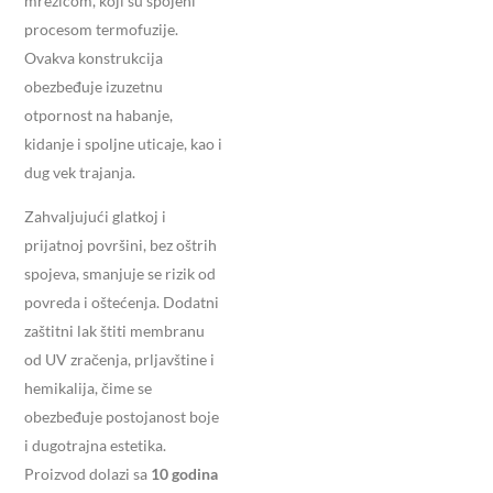
mrežicom, koji su spojeni
procesom termofuzije.
Ovakva konstrukcija
obezbeđuje izuzetnu
otpornost na habanje,
kidanje i spoljne uticaje, kao i
dug vek trajanja.
Zahvaljujući glatkoj i
prijatnoj površini, bez oštrih
spojeva, smanjuje se rizik od
povreda i oštećenja. Dodatni
zaštitni lak štiti membranu
od UV zračenja, prljavštine i
hemikalija, čime se
obezbeđuje postojanost boje
i dugotrajna estetika.
Proizvod dolazi sa
10 godina