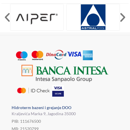
Hidroterm bazeni i grejanje DOO
Kraljevića Marka 9, Jagodina 35000
PIB: 111676500
MB: 21520799