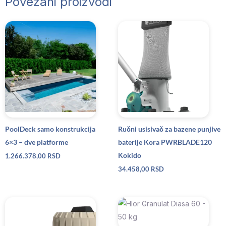
Povezani proizvodi
PoolDeck samo konstrukcija
Ručni usisivač za bazene punjive
6×3 – dve platforme
baterije Kora PWRBLADE120
Kokido
1.266.378,00
RSD
34.458,00
RSD