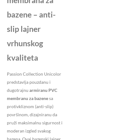
bazene – anti-
slip lajner
vrhunskog
kvaliteta
Passion Collection Unicolor
predstavlja pouzdanu i
dugotrajnu
armiranu PVC
membranu za bazene
sa
protivkliznom (anti-slip)
površinom, dizajniranu da
pruži maksimalnu sigurnost i
moderan izgled svakog
bazena. Ovaj bazenski lajner