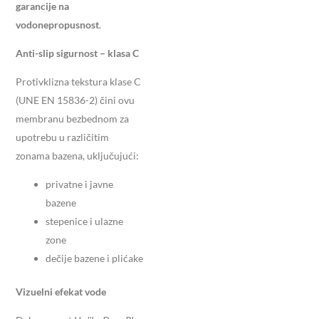
garancije na
vodonepropusnost
.
Anti-slip sigurnost – klasa C
Protivklizna tekstura klase C
(UNE EN 15836-2) čini ovu
membranu bezbednom za
upotrebu u različitim
zonama bazena, uključujući:
privatne i javne
bazene
stepenice i ulazne
zone
dečije bazene i plićake
Vizuelni efekat vode