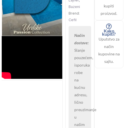
Lajner
,
kupiti
Bazeni
proizvod.
Brend:
Cefil
Kako
kupiti?
Način
Uputstvo za
dostave:
način
Slanje
kupovine na
pouzećem,
sajtu.
isporuka
robe
na
kućnu
adresu,
lično
preuzimanje
u
našim