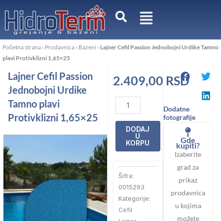
Pređi
na
sadržaj
Početna strana
›
Prodavnica
›
Bazeni
›
Lajner Cefil Passion Jednobojni Urdike Tamno
plavi Protivklizni 1,65×25
Lajner Cefil Passion
2.409,00
RSD
Jednobojni Urdike
Lajner
Tamno plavi
Dodatne
Cefil
Protivklizni 1,65×25
fotografije
Passion
DODAJ
U
Jednobojni
Gde
KORPU
kupiti?
Urdike
Izaberite
Tamno
grad za
Šifra:
plavi
prikaz
0015293
Protivklizni
prodavnica
Kategorije:
1,65x25
u kojima
Cefil
količina
možete