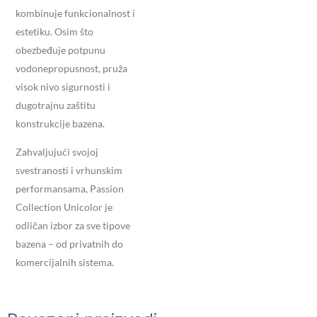
kombinuje funkcionalnost i
estetiku. Osim što
obezbeđuje potpunu
vodonepropusnost, pruža
visok nivo sigurnosti i
dugotrajnu zaštitu
konstrukcije bazena.
Zahvaljujući svojoj
svestranosti i vrhunskim
performansama, Passion
Collection Unicolor je
odličan izbor za sve tipove
bazena – od privatnih do
komercijalnih sistema.