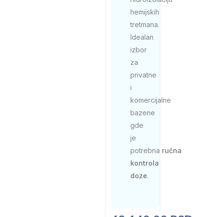
hemijskih
tretmana.
Idealan
izbor
za
privatne
i
komercijalne
bazene
gde
je
potrebna
ručna
kontrola
doze
.