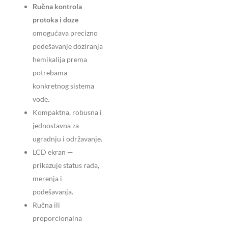
Ručna kontrola
protoka i doze
omogućava precizno
podešavanje doziranja
hemikalija prema
potrebama
konkretnog sistema
vode.
Kompaktna, robusna i
jednostavna za
ugradnju i održavanje.
LCD ekran —
prikazuje status rada,
merenja i
podešavanja.
Ručna ili
proporcionalna