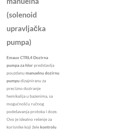
manuelna
(solenoid
upravljačka
pumpa)
Emaux CTRL4 Dozirna
pumpa za hlor
predstavlja
pouzdanu
manuelnu dozirnu
pumpu
dizajniranu za
precizno doziranje
hemikalija u bazenima, sa
mogućnošću ručnog
podešavanja protoka i doze.
Ovo je idealno rešenje za
korisnike koji žele
kontrolu