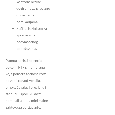
kontrola brzine
doziranja za precizno
upravljanje
hemikalijama.
Zaštita lozinkom za
sprečavanje
neovlašćenog
podešavanja.
Pumpa koristi solenoid
pogon i PTFE membranu
koja pomera tečnost kroz
dovod i odvod ventila,
omogućavajući preciznu i
stabilnu isporuku doze
hemikalija — uz minimalne
zahteve za održavanje.