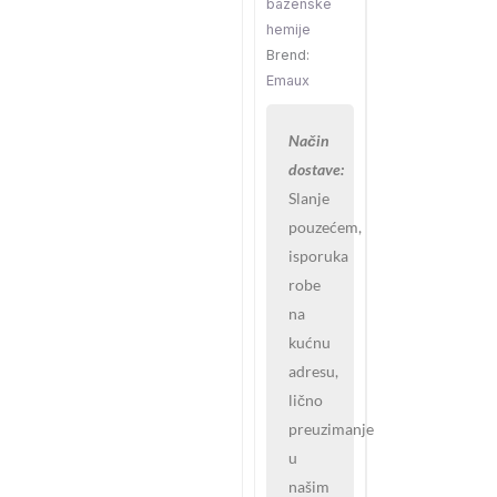
bazenske
hemije
Brend:
Emaux
Način
dostave:
Slanje
pouzećem,
isporuka
robe
na
kućnu
adresu,
lično
preuzimanje
u
našim