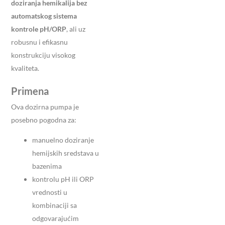
doziranja hemikalija bez
automatskog sistema
kontrole pH/ORP
, ali uz
robusnu i efikasnu
konstrukciju visokog
kvaliteta.
Primena
Ova dozirna pumpa je
posebno pogodna za:
manuelno doziranje
hemijskih sredstava u
bazenima
kontrolu pH ili ORP
vrednosti u
kombinaciji sa
odgovarajućim