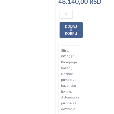
48.140,00
RSD
Dozirna
pumpa
Emaux
DODAJ
U
CTRL20
KORPU
20l/h
10b
Šifra:
MANUAL
0014084
količina
Kategorije:
Bazeni
,
Dozirne
pumpe za
bazensku
hemiju
,
Automatske
pumpe za
doziranje