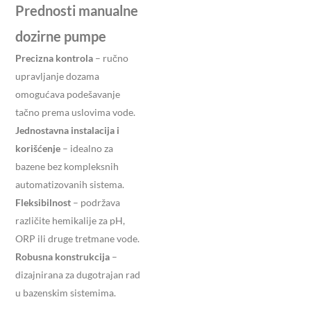
Prednosti manualne
dozirne pumpe
Precizna kontrola
– ručno
upravljanje dozama
omogućava podešavanje
tačno prema uslovima vode.
Jednostavna instalacija i
korišćenje
– idealno za
bazene bez kompleksnih
automatizovanih sistema.
Fleksibilnost
– podržava
različite hemikalije za pH,
ORP ili druge tretmane vode.
Robusna konstrukcija
–
dizajnirana za dugotrajan rad
u bazenskim sistemima.