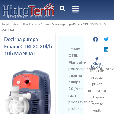
Pređi
na
sadržaj
Početna strana
›
Prodavnica
›
Bazeni
›
Dozirna pumpa Emaux CTRL20 20l/h 10b
MANUAL
Dozirna pumpa
Emaux CTRL20 20l/h
Emaux
10b MANUAL
CTRL
Manual
je
Gde
kupiti?
pouzdana
solenoid‑uprav
Izaberite
dozirna
grad za
pumpa
prikaz
20l/h
sa
prodavnica
ručnim
u kojima
podešavanjem
možete
protoka.
kupiti