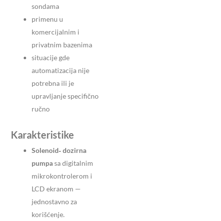
sondama
primenu u
komercijalnim i
privatnim bazenima
situacije gde
automatizacija nije
potrebna ili je
upravljanje specifično
ručno
Karakteristike
Solenoid‑ dozirna
pumpa
sa digitalnim
mikrokontrolerom i
LCD ekranom —
jednostavno za
korišćenje.