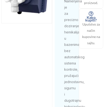
Namenjena
proizvod.
je
za
Kako
kupiti?
precizno
Uputstvo za
doziranje
način
hemikalija
kupovine na
u
sajtu.
bazenima
bez
automatskog
sistema
kontrole,
pružajući
jednostavnu,
sigurnu
i
dugotrajnu
hidroizolaciju