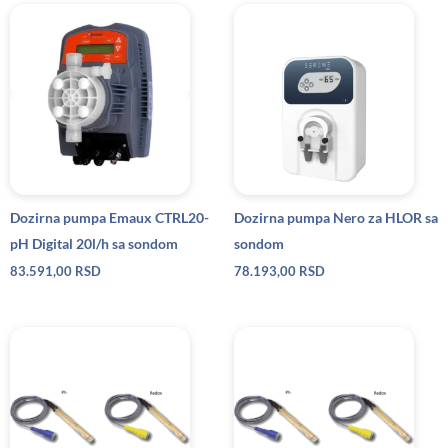
Dozirna pumpa Emaux CTRL20-
Dozirna pumpa Nero za HLOR sa
pH Digital 20l/h sa sondom
sondom
83.591,00
RSD
78.193,00
RSD
Ras
cena
od
1.57
do
21.6