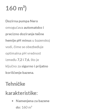
160 m³)
Dozirna pumpa Nero
omogućava
automatsko i
precizno doziranje tečne
hemije pH minus
u bazenskoj
vodi, čime se obezbeđuje
optimalna pH vrednost
između
7,2 i 7,6
, što je
ključno za
sigurno i prijatno
korišćenje bazena
.
Tehničke
karakteristike:
Namenjena za bazene
do:
160 m³