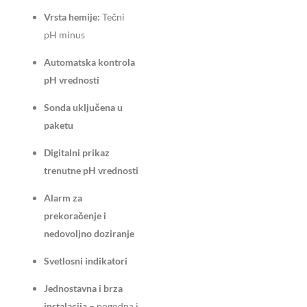
Vrsta hemije:
Tečni
pH minus
Automatska kontrola
pH vrednosti
Sonda uključena u
paketu
Digitalni prikaz
trenutne pH vrednosti
Alarm za
prekoračenje i
nedovoljno doziranje
Svetlosni indikatori
Jednostavna i brza
instalacija
– pogodna i