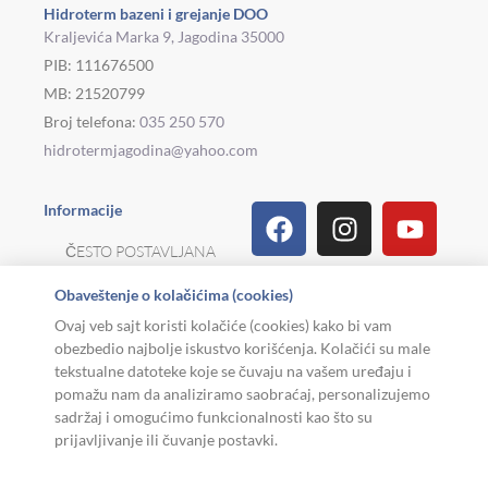
Hidroterm bazeni i grejanje DOO
Kraljevića Marka 9, Jagodina 35000
PIB: 111676500
MB: 21520799
Broj telefona:
035 250 570
hidrotermjagodina@yahoo.com
Facebook
Linkedin
Tiktok
Instagram
Viber
Pinterest
Youtu
What
Houz
Informacije
ČESTO POSTAVLJANA
PITANJA
Obaveštenje o kolačićima (cookies)
REKLAMACIJE I
Ovaj veb sajt koristi kolačiće (cookies) kako bi vam
POVRAT ROBE
obezbedio najbolje iskustvo korišćenja. Kolačići su male
tekstualne datoteke koje se čuvaju na vašem uređaju i
MOJA KARIJERA
pomažu nam da analiziramo saobraćaj, personalizujemo
sadržaj i omogućimo funkcionalnosti kao što su
USLOVI KORIŠĆENJA
prijavljivanje ili čuvanje postavki.