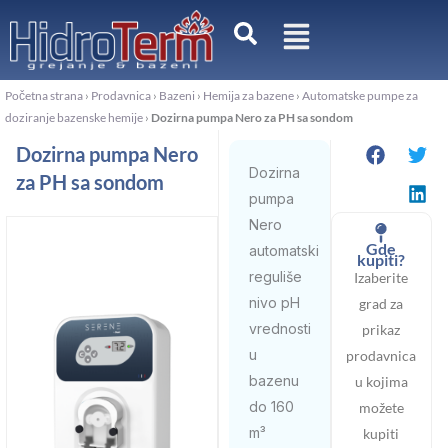
Pređi
na
sadržaj
Početna strana
›
Prodavnica
›
Bazeni
›
Hemija za bazene
›
Automatske pumpe za
doziranje bazenske hemije
›
Dozirna pumpa Nero za PH sa sondom
Dozirna pumpa Nero
Dozirna
za PH sa sondom
pumpa
Nero
Gde
automatski
kupiti?
reguliše
Izaberite
nivo pH
grad za
vrednosti
prikaz
u
prodavnica
bazenu
u kojima
do 160
možete
m³
kupiti