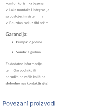
komfor korisnika bazena
✔ Laka montaža i integracija
sa postojećim sistemima
✔ Pouzdan rad uz tihi režim
Garancija:
Pumpa:
2 godine
Sonda:
1 godina
Za dodatne informacije,
tehničku podršku ili
porudžbine većih količina –
slobodno nas kontaktirajte
!
Povezani proizvodi