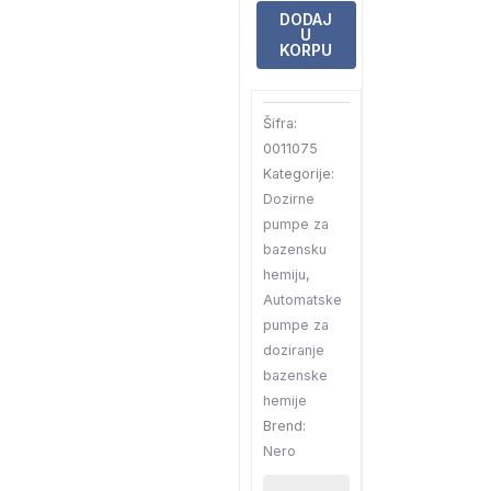
Nero
DODAJ
U
za
KORPU
PH
sa
Šifra:
sondom
0011075
količina
Kategorije:
Dozirne
pumpe za
bazensku
hemiju
,
Automatske
pumpe za
doziranje
bazenske
hemije
Brend:
Nero