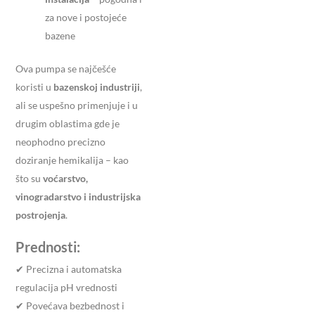
za nove i postojeće
bazene
Ova pumpa se najčešće
koristi u
bazenskoj industriji
,
ali se uspešno primenjuje i u
drugim oblastima gde je
neophodno precizno
doziranje hemikalija – kao
što su
voćarstvo,
vinogradarstvo i industrijska
postrojenja
.
Prednosti:
✔ Precizna i automatska
regulacija pH vrednosti
✔ Povećava bezbednost i