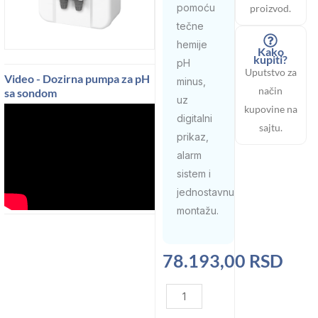
pomoću
proizvod.
tečne
hemije
Kako
kupiti?
pH
Uputstvo za
Video - Dozirna pumpa za pH
minus,
način
sa sondom
uz
kupovine na
digitalni
sajtu.
prikaz,
alarm
sistem i
jednostavnu
montažu.
78.193,00
RSD
Dozirna
pumpa