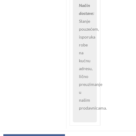
Način
dostave:
Slanje
pouzećem,
isporuka
robe
na
kućnu
adresu,
lično
preuzimanje
u
našim
prodavnicama.